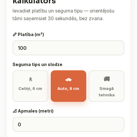
kalkulators
Ievadiet platību un seguma tipu — orientējošu
tāmi saņemsiet 30 sekundēs, bez zvana.
📏 Platība (m²)
Seguma tips un slodze
🚶
🚗
🚚
Celiņi, 6 cm
Auto, 8 cm
Smagā
tehnika
📐 Apmales (metri)