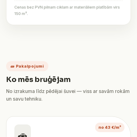
Cenas bez PVN pilnam ciklam ar materiāliem platībām virs
150 m².
🧱 Pakalpojumi
Ko mēs bruģējam
No izrakuma līdz pēdējai šuvei — viss ar savām rokām
un savu tehniku.
no 43 €/m²
🚗