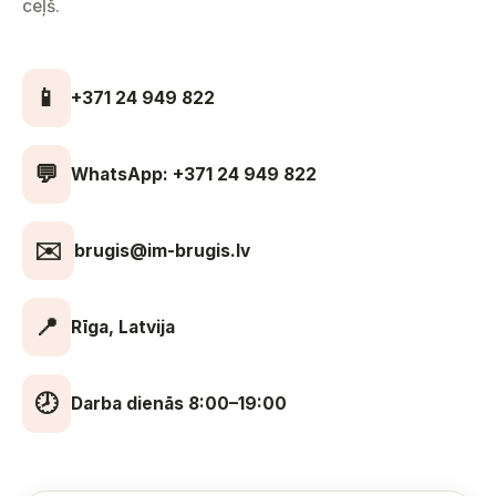
ceļš.
📱
+371 24 949 822
💬
WhatsApp: +371 24 949 822
✉️
brugis@im-brugis.lv
📍
Rīga, Latvija
🕗
Darba dienās 8:00–19:00