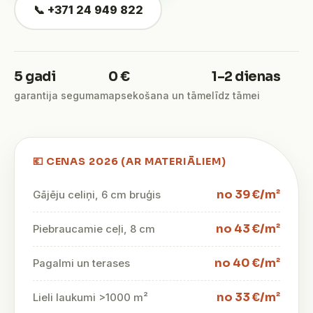
📞 +371 24 949 822
5 gadi
0 €
1–2 dienas
garantija segumam
apsekošana un tāme
līdz tāmei
💶 CENAS 2026 (AR MATERIĀLIEM)
no 39 €/m²
Gājēju celiņi, 6 cm bruģis
no 43 €/m²
Piebraucamie ceļi, 8 cm
no 40 €/m²
Pagalmi un terases
no 33 €/m²
Lieli laukumi >1000 m²