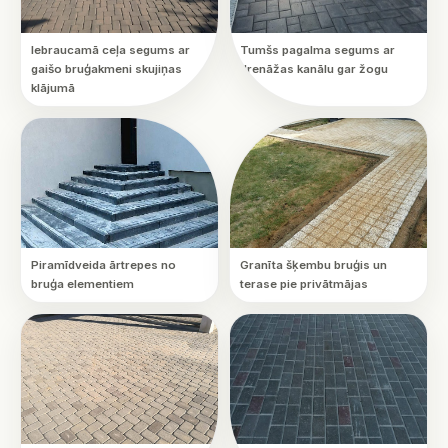
Iebraucamā ceļa segums ar
Tumšs pagalma segums ar
gaišo bruģakmeni skujiņas
drenāžas kanālu gar žogu
klājumā
Piramīdveida ārtrepes no
Granīta šķembu bruģis un
bruģa elementiem
terase pie privātmājas