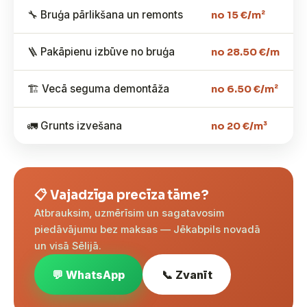
🔧 Bruģa pārlikšana un remonts
no 15 €/m²
🪜 Pakāpienu izbūve no bruģa
no 28.50 €/m
🏗️ Vecā seguma demontāža
no 6.50 €/m²
🚛 Grunts izvešana
no 20 €/m³
📋 Vajadzīga precīza tāme?
Atbrauksim, uzmērīsim un sagatavosim
piedāvājumu bez maksas — Jēkabpils novadā
un visā Sēlijā.
💬 WhatsApp
📞 Zvanīt