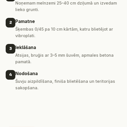
Noņemam melnzemi 25–40 cm dziļumā un izvedam
lieko grunti.
Pamatne
2
Šķembas 0/45 pa 10 cm kārtām, katru blietējot ar
vibroplati.
Ieklāšana
3
Atsijas, bruģis ar 3–5 mm šuvēm, apmales betona
pamatā.
Nodošana
4
Šuvju aizpildīšana, finiša blietēšana un teritorijas
sakopšana.