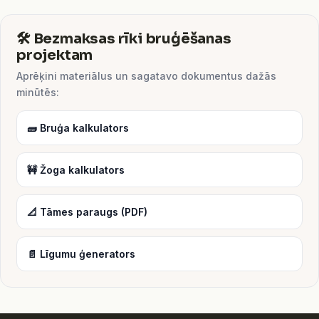
🛠️ Bezmaksas rīki bruģēšanas
projektam
Aprēķini materiālus un sagatavo dokumentus dažās
minūtēs:
🧱 Bruģa kalkulators
🚧 Žoga kalkulators
📐 Tāmes paraugs (PDF)
📄 Līgumu ģenerators