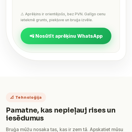
⚠️ Aprēķins ir orientējošs, bez PVN. Galīgo cenu
ietekmē grunts, piekļuve un bruģa izvēle.
📲 Nosūtīt aprēķinu WhatsApp
📐 Tehnoloģija
Pamatne, kas nepieļauj rises un
iesēdumus
Bruģa mūžu nosaka tas, kas ir zem tā. Apskatiet mūsu