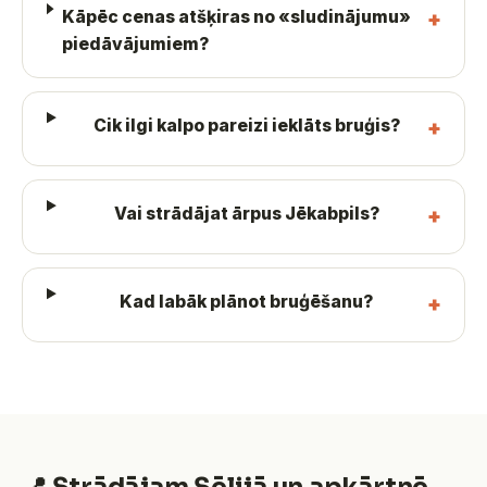
Kāpēc cenas atšķiras no «sludinājumu»
piedāvājumiem?
Cik ilgi kalpo pareizi ieklāts bruģis?
Vai strādājat ārpus Jēkabpils?
Kad labāk plānot bruģēšanu?