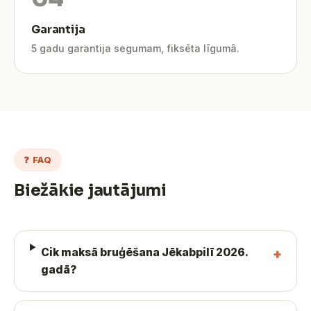
Garantija
5 gadu garantija segumam, fiksēta līgumā.
❓ FAQ
Biežākie jautājumi
Cik maksā bruģēšana Jēkabpilī 2026.
gadā?