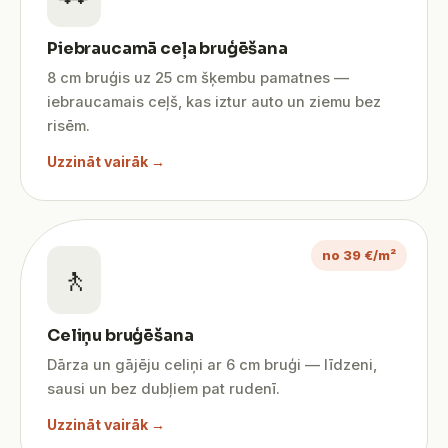
Piebraucamā ceļa bruģēšana
8 cm bruģis uz 25 cm šķembu pamatnes —
iebraucamais ceļš, kas iztur auto un ziemu bez
risēm.
Uzzināt vairāk →
no 39 €/m²
🚶
Celiņu bruģēšana
Dārza un gājēju celiņi ar 6 cm bruģi — līdzeni,
sausi un bez dubļiem pat rudenī.
Uzzināt vairāk →