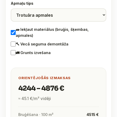
Apmaļu tips
🧱 Iekļaut materiālus (bruģis, šķembas,
apmales)
🔨 Vecā seguma demontāža
🚛 Grunts izvešana
ORIENTĒJOŠĀS IZMAKSAS
4244 – 4876 €
≈ 45.1 €/m² vidēji
Bruģēšana · 100 m²
4515 €