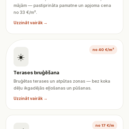
mājām — pastiprināta pamatne un apjoma cena
no 33 €/m².
Uzzināt vairāk →
no 40 €/m²
☀️
Terases bruģēšana
Bruģētas terases un atpūtas zonas — bez koka
dēļu ikgadējās eļļošanas un pūšanas.
Uzzināt vairāk →
no 17 €/m