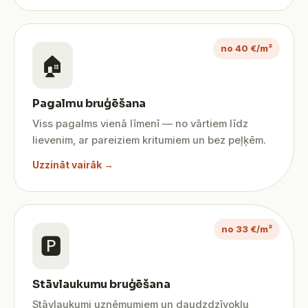
no 40 €/m²
🏠
Pagalmu bruģēšana
Viss pagalms vienā līmenī — no vārtiem līdz
lievenim, ar pareiziem kritumiem un bez peļķēm.
Uzzināt vairāk →
no 33 €/m²
🅿️
Stāvlaukumu bruģēšana
Stāvlaukumi uzņēmumiem un daudzdzīvokļu