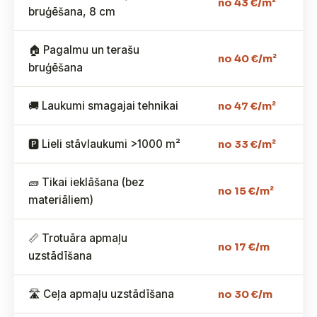
no 43 €/m²
bruģēšana, 8 cm
🏠 Pagalmu un terašu
no 40 €/m²
bruģēšana
🚚 Laukumi smagajai tehnikai
no 47 €/m²
🅿️ Lieli stāvlaukumi >1000 m²
no 33 €/m²
🧱 Tikai ieklāšana (bez
no 15 €/m²
materiāliem)
📏 Trotuāra apmaļu
no 17 €/m
uzstādīšana
🛣️ Ceļa apmaļu uzstādīšana
no 30 €/m