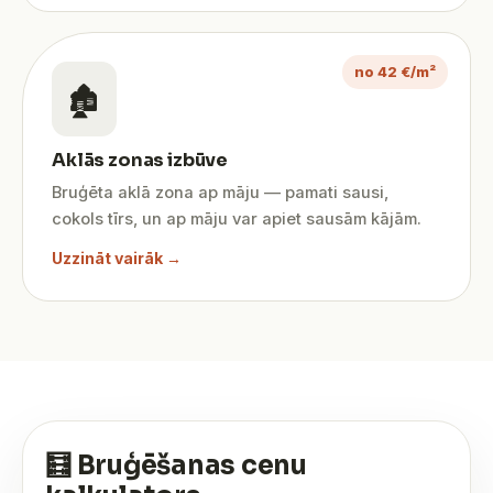
no 42 €/m²
🏚️
Aklās zonas izbūve
Bruģēta aklā zona ap māju — pamati sausi,
cokols tīrs, un ap māju var apiet sausām kājām.
Uzzināt vairāk →
🧮 Bruģēšanas cenu