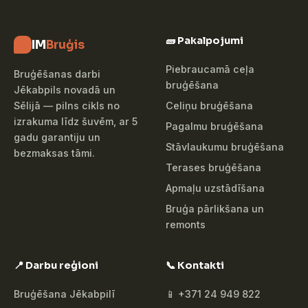
🧱 Pakalpojumi
IM
Bruģis
Piebraucamā ceļa
Bruģēšanas darbi
bruģēšana
Jēkabpils novadā un
Celiņu bruģēšana
Sēlijā — pilns cikls no
izrakuma līdz šuvēm, ar 5
Pagalmu bruģēšana
gadu garantiju un
Stāvlaukumu bruģēšana
bezmaksas tāmi.
Terases bruģēšana
Apmaļu uzstādīšana
Bruģa pārlikšana un
remonts
📍 Darbu reģioni
📞 Kontakti
Bruģēšana Jēkabpilī
📱 +371 24 949 822