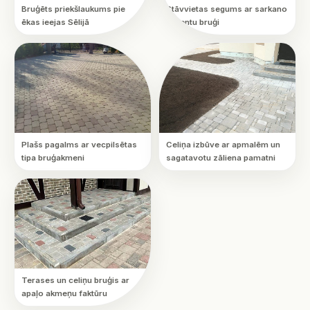
Bruģēts priekšlaukums pie
Stāvvietas segums ar sarkano
ēkas ieejas Sēlijā
akcentu bruģi
Plašs pagalms ar vecpilsētas
Celiņa izbūve ar apmalēm un
tipa bruģakmeni
sagatavotu zāliena pamatni
Terases un celiņu bruģis ar
apaļo akmeņu faktūru