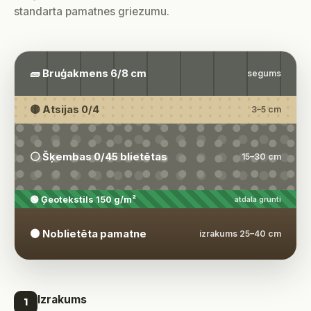
standarta pamatnes griezumu.
🧱 Bruģakmens 6/8 cm
segums
🟡 Atsijas 0/4
3–5 cm
⚪ Šķembas 0/45 blietētas
15–30 cm
🟢 Ģeotekstils 150 g/m²
atdala grunti
🟤 Noblietēta pamatne
izrakums 25–40 cm
Izrakums
1