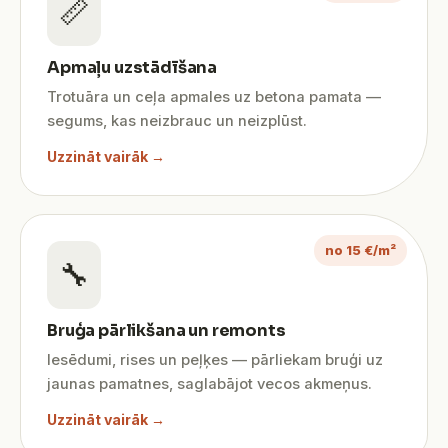
📏
Apmaļu uzstādīšana
Trotuāra un ceļa apmales uz betona pamata —
segums, kas neizbrauc un neizplūst.
Uzzināt vairāk →
no 15 €/m²
🔧
Bruģa pārlikšana un remonts
Iesēdumi, rises un peļķes — pārliekam bruģi uz
jaunas pamatnes, saglabājot vecos akmeņus.
Uzzināt vairāk →