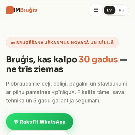
☰
IM
Bruģis
LV
RU
🧱 BRUĢĒŠANA JĒKABPILS NOVADĀ UN SĒLIJĀ
Bruģis, kas kalpo
30 gadus
—
ne trīs ziemas
Piebraucamie ceļi, celiņi, pagalmi un stāvlaukumi
ar pilnu pamatnes «pīrāgu». Fiksēta tāme, sava
tehnika un 5 gadu garantija segumam.
💬 Rakstīt WhatsApp