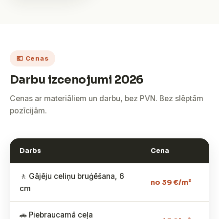
💶 Cenas
Darbu izcenojumi 2026
Cenas ar materiāliem un darbu, bez PVN. Bez slēptām
pozīcijām.
Darbs
Cena
🚶 Gājēju celiņu bruģēšana, 6
no 39 €/m²
cm
🚗 Piebraucamā ceļa