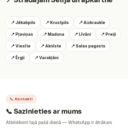
📍 Strādājam Sēlijā un apkārtnē
📍 Jēkabpils
📍 Krustpils
📍 Aizkraukle
📍 Pļaviņas
📍 Madona
📍 Līvāni
📍 Preiļi
📍 Viesīte
📍 Aknīste
📍 Salas pagasts
📍 Ērgļi
📍 Varakļāni
📞 Kontakti
📞 Sazinieties ar mums
Atbildēsim tajā pašā dienā — WhatsApp ir ātrākais