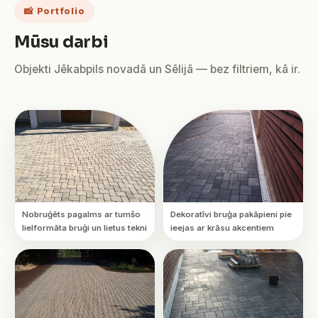
📸 Portfolio
Mūsu darbi
Objekti Jēkabpils novadā un Sēlijā — bez filtriem, kā ir.
Nobruģēts pagalms ar tumšo
Dekoratīvi bruģa pakāpieni pie
lielformāta bruģi un lietus tekni
ieejas ar krāsu akcentiem