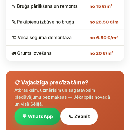
🔧 Bruģa pārlikšana un remonts
no 15 €/m²
🪜 Pakāpienu izbūve no bruģa
no 28.50 €/m
🏗️ Vecā seguma demontāža
no 6.50 €/m²
🚛 Grunts izvešana
no 20 €/m³
📋 Vajadzīga precīza tāme?
Atbrauksim, uzmērīsim un sagatavosim
piedāvājumu bez maksas — Jēkabpils novadā
un visā Sēlijā.
💬 WhatsApp
📞 Zvanīt