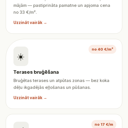
mājām — pastiprināta pamatne un apjoma cena
no 33 €/m².
Uzzināt vairāk →
no 40 €/m²
☀️
Terases bruģēšana
Bruģētas terases un atpūtas zonas — bez koka
dēļu ikgadējās eļļošanas un pūšanas.
Uzzināt vairāk →
no 17 €/m