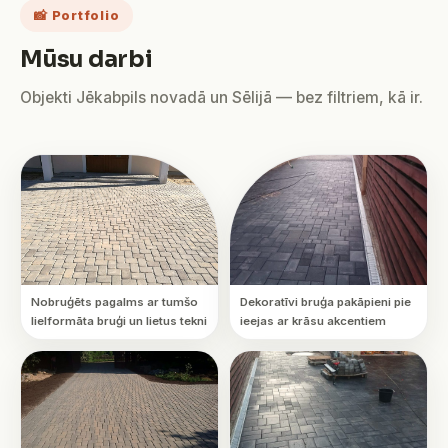
📸 Portfolio
Mūsu darbi
Objekti Jēkabpils novadā un Sēlijā — bez filtriem, kā ir.
Nobruģēts pagalms ar tumšo
Dekoratīvi bruģa pakāpieni pie
lielformāta bruģi un lietus tekni
ieejas ar krāsu akcentiem