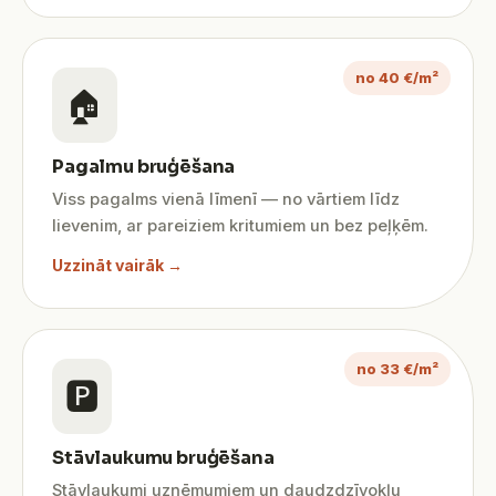
no 40 €/m²
🏠
Pagalmu bruģēšana
Viss pagalms vienā līmenī — no vārtiem līdz
lievenim, ar pareiziem kritumiem un bez peļķēm.
Uzzināt vairāk →
no 33 €/m²
🅿️
Stāvlaukumu bruģēšana
Stāvlaukumi uzņēmumiem un daudzdzīvokļu