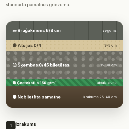
standarta pamatnes griezumu.
🧱 Bruģakmens 6/8 cm
segums
🟡 Atsijas 0/4
3–5 cm
⚪ Šķembas 0/45 blietētas
15–30 cm
🟢 Ģeotekstils 150 g/m²
atdala grunti
🟤 Noblietēta pamatne
izrakums 25–40 cm
Izrakums
1