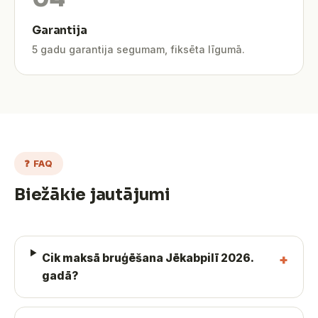
Garantija
5 gadu garantija segumam, fiksēta līgumā.
❓ FAQ
Biežākie jautājumi
Cik maksā bruģēšana Jēkabpilī 2026.
gadā?