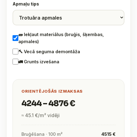
Apmaļu tips
🧱 Iekļaut materiālus (bruģis, šķembas,
apmales)
🔨 Vecā seguma demontāža
🚛 Grunts izvešana
ORIENTĒJOŠĀS IZMAKSAS
4244 – 4876 €
≈ 45.1 €/m² vidēji
Bruģēšana · 100 m²
4515 €