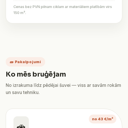
Cenas bez PVN pilnam ciklam ar materiāliem platībām virs
150 m².
🧱 Pakalpojumi
Ko mēs bruģējam
No izrakuma līdz pēdējai šuvei — viss ar savām rokām
un savu tehniku.
no 43 €/m²
🚗