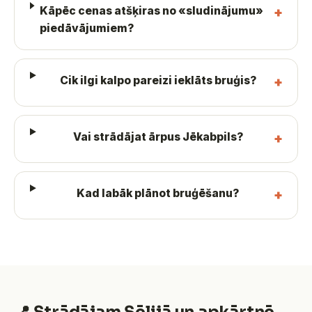
Kāpēc cenas atšķiras no «sludinājumu»
piedāvājumiem?
Cik ilgi kalpo pareizi ieklāts bruģis?
Vai strādājat ārpus Jēkabpils?
Kad labāk plānot bruģēšanu?