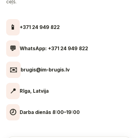
ceļš.
📱
+371 24 949 822
💬
WhatsApp: +371 24 949 822
✉️
brugis@im-brugis.lv
📍
Rīga, Latvija
🕗
Darba dienās 8:00–19:00