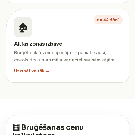
no 42 €/m²
🏚️
Aklās zonas izbūve
Bruģēta aklā zona ap māju — pamati sausi,
cokols tīrs, un ap māju var apiet sausām kājām.
Uzzināt vairāk →
🧮 Bruģēšanas cenu