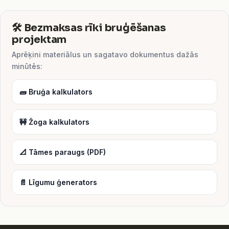
🛠️ Bezmaksas rīki bruģēšanas
projektam
Aprēķini materiālus un sagatavo dokumentus dažās
minūtēs:
🧱 Bruģa kalkulators
🚧 Žoga kalkulators
📐 Tāmes paraugs (PDF)
📄 Līgumu ģenerators