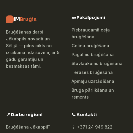
🧱 Pakalpojumi
IM
Bruģis
Piebraucamā ceļa
Bruģēšanas darbi
bruģēšana
Jēkabpils novadā un
Celiņu bruģēšana
Sēlijā — pilns cikls no
izrakuma līdz šuvēm, ar 5
Pagalmu bruģēšana
gadu garantiju un
Stāvlaukumu bruģēšana
bezmaksas tāmi.
Terases bruģēšana
Apmaļu uzstādīšana
Bruģa pārlikšana un
remonts
📍 Darbu reģioni
📞 Kontakti
Bruģēšana Jēkabpilī
📱 +371 24 949 822