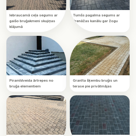
Iebraucamā ceļa segums ar
Tumšs pagalma segums ar
gaišo bruģakmeni skujiņas
drenāžas kanālu gar žogu
klājumā
Piramīdveida ārtrepes no
Granīta šķembu bruģis un
bruģa elementiem
terase pie privātmājas