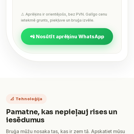
⚠️ Aprēķins ir orientējošs, bez PVN. Galīgo cenu
ietekmē grunts, piekļuve un bruģa izvēle.
📲 Nosūtīt aprēķinu WhatsApp
📐 Tehnoloģija
Pamatne, kas nepieļauj rises un
iesēdumus
Bruģa mūžu nosaka tas, kas ir zem tā. Apskatiet mūsu