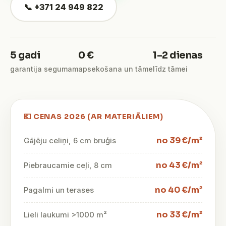
📞 +371 24 949 822
5 gadi
0 €
1–2 dienas
garantija segumam
apsekošana un tāme
līdz tāmei
💶 CENAS 2026 (AR MATERIĀLIEM)
no 39 €/m²
Gājēju celiņi, 6 cm bruģis
no 43 €/m²
Piebraucamie ceļi, 8 cm
no 40 €/m²
Pagalmi un terases
no 33 €/m²
Lieli laukumi >1000 m²