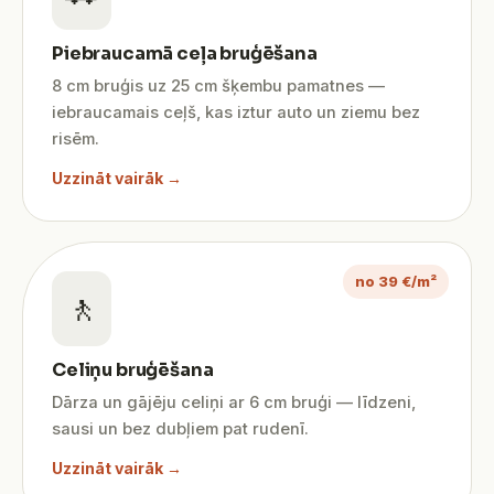
Piebraucamā ceļa bruģēšana
8 cm bruģis uz 25 cm šķembu pamatnes —
iebraucamais ceļš, kas iztur auto un ziemu bez
risēm.
Uzzināt vairāk →
no 39 €/m²
🚶
Celiņu bruģēšana
Dārza un gājēju celiņi ar 6 cm bruģi — līdzeni,
sausi un bez dubļiem pat rudenī.
Uzzināt vairāk →