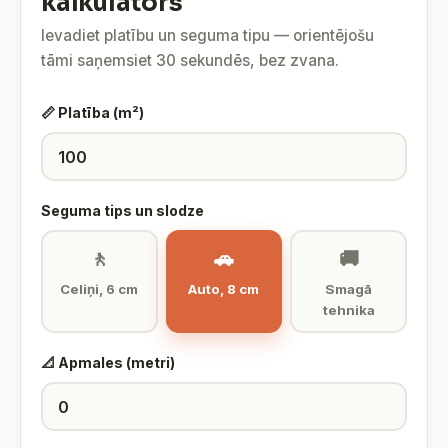
kalkulators
Ievadiet platību un seguma tipu — orientējošu
tāmi saņemsiet 30 sekundēs, bez zvana.
📏 Platība (m²)
Seguma tips un slodze
🚶
🚗
🚚
Celiņi, 6 cm
Auto, 8 cm
Smagā
tehnika
📐 Apmales (metri)