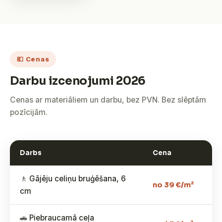
💶 Cenas
Darbu izcenojumi 2026
Cenas ar materiāliem un darbu, bez PVN. Bez slēptām
pozīcijām.
Darbs
Cena
🚶 Gājēju celiņu bruģēšana, 6
no 39 €/m²
cm
🚗 Piebraucamā ceļa