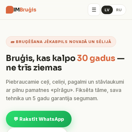
☰
IM
Bruģis
LV
RU
🧱 BRUĢĒŠANA JĒKABPILS NOVADĀ UN SĒLIJĀ
Bruģis, kas kalpo
30 gadus
—
ne trīs ziemas
Piebraucamie ceļi, celiņi, pagalmi un stāvlaukumi
ar pilnu pamatnes «pīrāgu». Fiksēta tāme, sava
tehnika un 5 gadu garantija segumam.
💬 Rakstīt WhatsApp