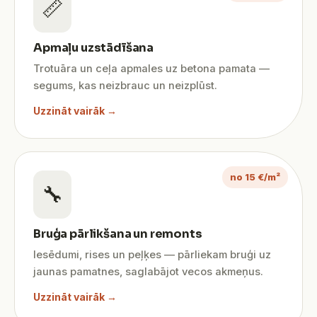
📏
Apmaļu uzstādīšana
Trotuāra un ceļa apmales uz betona pamata —
segums, kas neizbrauc un neizplūst.
Uzzināt vairāk →
no 15 €/m²
🔧
Bruģa pārlikšana un remonts
Iesēdumi, rises un peļķes — pārliekam bruģi uz
jaunas pamatnes, saglabājot vecos akmeņus.
Uzzināt vairāk →