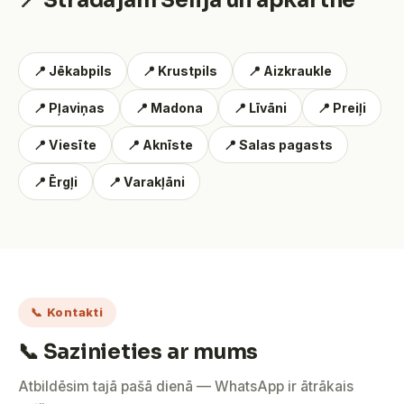
📍 Strādājam Sēlijā un apkārtnē
📍 Jēkabpils
📍 Krustpils
📍 Aizkraukle
📍 Pļaviņas
📍 Madona
📍 Līvāni
📍 Preiļi
📍 Viesīte
📍 Aknīste
📍 Salas pagasts
📍 Ērgļi
📍 Varakļāni
📞 Kontakti
📞 Sazinieties ar mums
Atbildēsim tajā pašā dienā — WhatsApp ir ātrākais