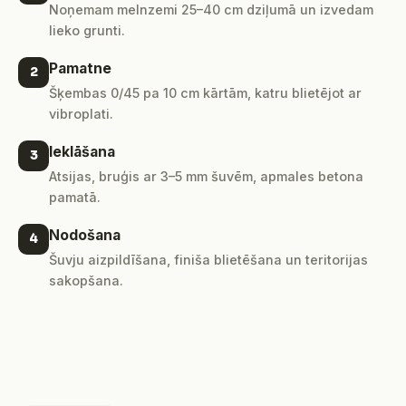
Noņemam melnzemi 25–40 cm dziļumā un izvedam
lieko grunti.
Pamatne
2
Šķembas 0/45 pa 10 cm kārtām, katru blietējot ar
vibroplati.
Ieklāšana
3
Atsijas, bruģis ar 3–5 mm šuvēm, apmales betona
pamatā.
Nodošana
4
Šuvju aizpildīšana, finiša blietēšana un teritorijas
sakopšana.