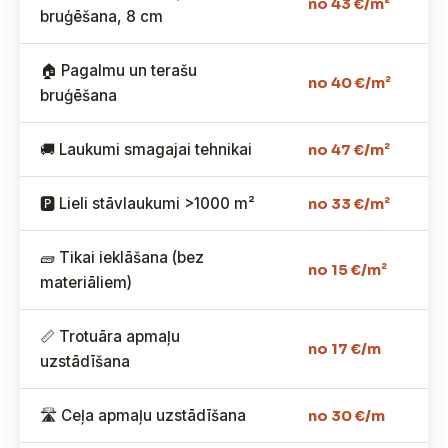
no 43 €/m²
bruģēšana, 8 cm
🏠 Pagalmu un terašu
no 40 €/m²
bruģēšana
🚚 Laukumi smagajai tehnikai
no 47 €/m²
🅿️ Lieli stāvlaukumi >1000 m²
no 33 €/m²
🧱 Tikai ieklāšana (bez
no 15 €/m²
materiāliem)
📏 Trotuāra apmaļu
no 17 €/m
uzstādīšana
🛣️ Ceļa apmaļu uzstādīšana
no 30 €/m