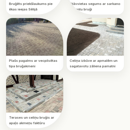
Bruģēts priekšlaukums pie
Stāvvietas segums ar sarkano
ēkas ieejas Sēlijā
akcentu bruģi
Plašs pagalms ar vecpilsētas
Celiņa izbūve ar apmalēm un
tipa bruģakmeni
sagatavotu zāliena pamatni
Terases un celiņu bruģis ar
apaļo akmeņu faktūru