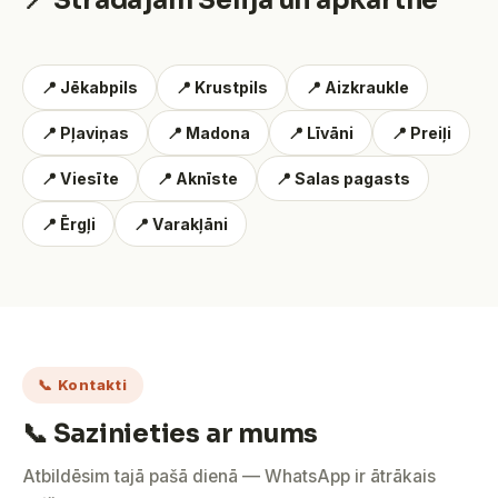
📍 Strādājam Sēlijā un apkārtnē
📍 Jēkabpils
📍 Krustpils
📍 Aizkraukle
📍 Pļaviņas
📍 Madona
📍 Līvāni
📍 Preiļi
📍 Viesīte
📍 Aknīste
📍 Salas pagasts
📍 Ērgļi
📍 Varakļāni
📞 Kontakti
📞 Sazinieties ar mums
Atbildēsim tajā pašā dienā — WhatsApp ir ātrākais