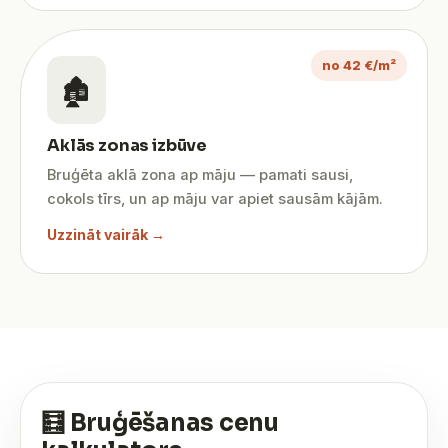
no 42 €/m²
🏚️
Aklās zonas izbūve
Bruģēta aklā zona ap māju — pamati sausi,
cokols tīrs, un ap māju var apiet sausām kājām.
Uzzināt vairāk →
🧮 Bruģēšanas cenu