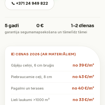
📞 +371 24 949 822
5 gadi
0 €
1–2 dienas
garantija segumam
apsekošana un tāme
līdz tāmei
💶 CENAS 2026 (AR MATERIĀLIEM)
no 39 €/m²
Gājēju celiņi, 6 cm bruģis
no 43 €/m²
Piebraucamie ceļi, 8 cm
no 40 €/m²
Pagalmi un terases
no 33 €/m²
Lieli laukumi >1000 m²