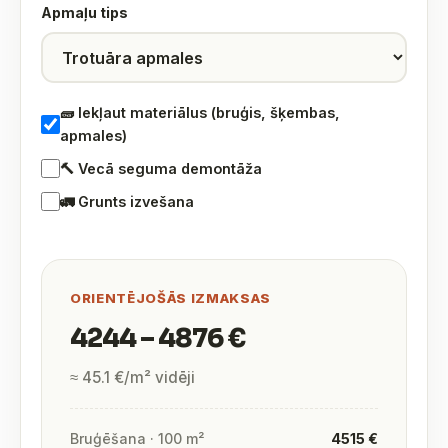
Apmaļu tips
🧱 Iekļaut materiālus (bruģis, šķembas,
apmales)
🔨 Vecā seguma demontāža
🚛 Grunts izvešana
ORIENTĒJOŠĀS IZMAKSAS
4244 – 4876 €
≈ 45.1 €/m² vidēji
Bruģēšana · 100 m²
4515 €