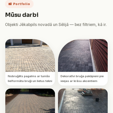
📸 Portfolio
Mūsu darbi
Objekti Jēkabpils novadā un Sēlijā — bez filtriem, kā ir.
Nobruģēts pagalms ar tumšo
Dekoratīvi bruģa pakāpieni pie
lielformāta bruģi un lietus tekni
ieejas ar krāsu akcentiem