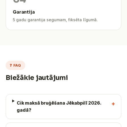
Garantija
5 gadu garantija segumam, fiksēta līgumā.
❓ FAQ
Biežākie jautājumi
Cik maksā bruģēšana Jēkabpilī 2026.
gadā?