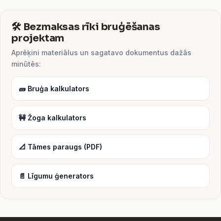
🛠️ Bezmaksas rīki bruģēšanas
projektam
Aprēķini materiālus un sagatavo dokumentus dažās
minūtēs:
🧱 Bruģa kalkulators
🚧 Žoga kalkulators
📐 Tāmes paraugs (PDF)
📄 Līgumu ģenerators