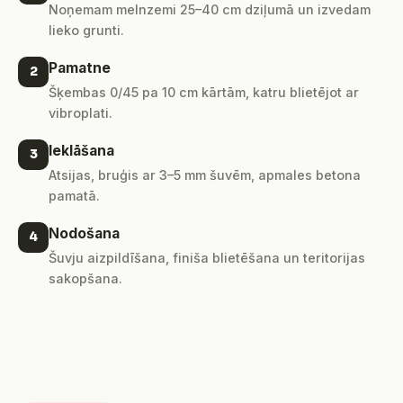
Noņemam melnzemi 25–40 cm dziļumā un izvedam
lieko grunti.
Pamatne
2
Šķembas 0/45 pa 10 cm kārtām, katru blietējot ar
vibroplati.
Ieklāšana
3
Atsijas, bruģis ar 3–5 mm šuvēm, apmales betona
pamatā.
Nodošana
4
Šuvju aizpildīšana, finiša blietēšana un teritorijas
sakopšana.