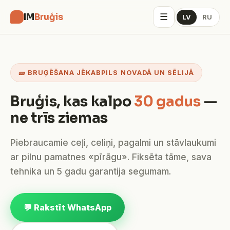
☰
IM
Bruģis
LV
RU
🧱 BRUĢĒŠANA JĒKABPILS NOVADĀ UN SĒLIJĀ
Bruģis, kas kalpo
30 gadus
—
ne trīs ziemas
Piebraucamie ceļi, celiņi, pagalmi un stāvlaukumi
ar pilnu pamatnes «pīrāgu». Fiksēta tāme, sava
tehnika un 5 gadu garantija segumam.
💬 Rakstīt WhatsApp