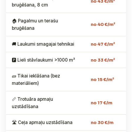
no 43 €/m²
bruģēšana, 8 cm
🏠 Pagalmu un terašu
no 40 €/m²
bruģēšana
🚚 Laukumi smagajai tehnikai
no 47 €/m²
🅿️ Lieli stāvlaukumi >1000 m²
no 33 €/m²
🧱 Tikai ieklāšana (bez
no 15 €/m²
materiāliem)
📏 Trotuāra apmaļu
no 17 €/m
uzstādīšana
🛣️ Ceļa apmaļu uzstādīšana
no 30 €/m