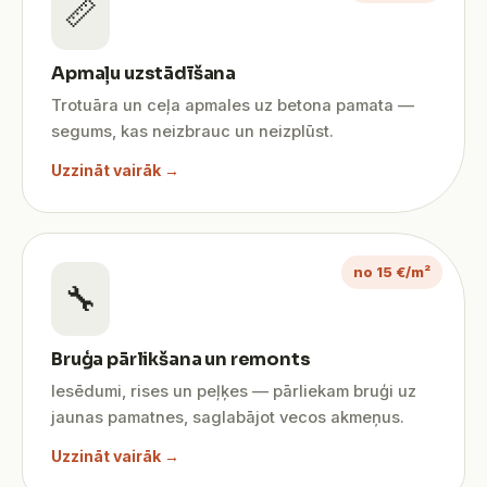
📏
Apmaļu uzstādīšana
Trotuāra un ceļa apmales uz betona pamata —
segums, kas neizbrauc un neizplūst.
Uzzināt vairāk →
no 15 €/m²
🔧
Bruģa pārlikšana un remonts
Iesēdumi, rises un peļķes — pārliekam bruģi uz
jaunas pamatnes, saglabājot vecos akmeņus.
Uzzināt vairāk →