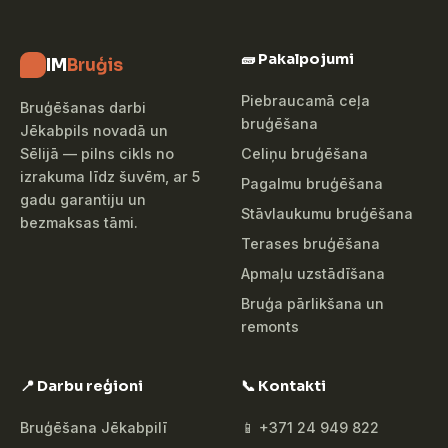
🧱 Pakalpojumi
IM
Bruģis
Piebraucamā ceļa
Bruģēšanas darbi
bruģēšana
Jēkabpils novadā un
Celiņu bruģēšana
Sēlijā — pilns cikls no
izrakuma līdz šuvēm, ar 5
Pagalmu bruģēšana
gadu garantiju un
Stāvlaukumu bruģēšana
bezmaksas tāmi.
Terases bruģēšana
Apmaļu uzstādīšana
Bruģa pārlikšana un
remonts
📍 Darbu reģioni
📞 Kontakti
Bruģēšana Jēkabpilī
📱 +371 24 949 822