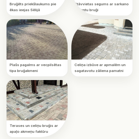
Bruģēts priekšlaukums pie
Stāvvietas segums ar sarkano
ēkas ieejas Sēlijā
akcentu bruģi
Plašs pagalms ar vecpilsētas
Celiņa izbūve ar apmalēm un
tipa bruģakmeni
sagatavotu zāliena pamatni
Terases un celiņu bruģis ar
apaļo akmeņu faktūru