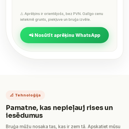
⚠️ Aprēķins ir orientējošs, bez PVN. Galīgo cenu
ietekmē grunts, piekļuve un bruģa izvēle.
📲 Nosūtīt aprēķinu WhatsApp
📐 Tehnoloģija
Pamatne, kas nepieļauj rises un
iesēdumus
Bruģa mūžu nosaka tas, kas ir zem tā. Apskatiet mūsu