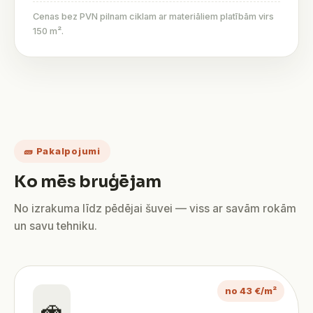
Cenas bez PVN pilnam ciklam ar materiāliem platībām virs
150 m².
🧱 Pakalpojumi
Ko mēs bruģējam
No izrakuma līdz pēdējai šuvei — viss ar savām rokām
un savu tehniku.
no 43 €/m²
🚗