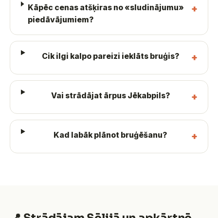
Kāpēc cenas atšķiras no «sludinājumu»
piedāvājumiem?
Cik ilgi kalpo pareizi ieklāts bruģis?
Vai strādājat ārpus Jēkabpils?
Kad labāk plānot bruģēšanu?