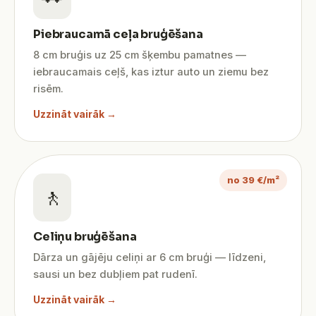
Piebraucamā ceļa bruģēšana
8 cm bruģis uz 25 cm šķembu pamatnes —
iebraucamais ceļš, kas iztur auto un ziemu bez
risēm.
Uzzināt vairāk →
no 39 €/m²
🚶
Celiņu bruģēšana
Dārza un gājēju celiņi ar 6 cm bruģi — līdzeni,
sausi un bez dubļiem pat rudenī.
Uzzināt vairāk →