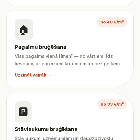
no 40 €/m²
🏠
Pagalmu bruģēšana
Viss pagalms vienā līmenī — no vārtiem līdz
lievenim, ar pareiziem kritumiem un bez peļķēm.
Uzzināt vairāk →
no 33 €/m²
🅿️
Stāvlaukumu bruģēšana
Stāvlaukumi uzņēmumiem un daudzdzīvokļu