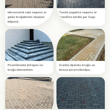
Iebraucamā ceļa segums ar
Tumšs pagalma segums ar
gaišo bruģakmeni skujiņas
drenāžas kanālu gar žogu
klājumā
Piramīdveida ārtrepes no
Granīta šķembu bruģis un
bruģa elementiem
terase pie privātmājas