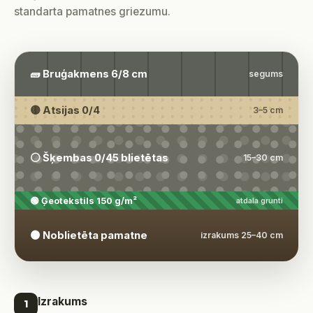
standarta pamatnes griezumu.
🧱 Bruģakmens 6/8 cm
segums
🟡 Atsijas 0/4
3–5 cm
⚪ Šķembas 0/45 blietētas
15–30 cm
🟢 Ģeotekstils 150 g/m²
atdala grunti
🟤 Noblietēta pamatne
izrakums 25–40 cm
Izrakums
1