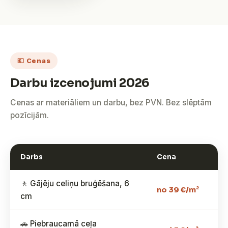
💶 Cenas
Darbu izcenojumi 2026
Cenas ar materiāliem un darbu, bez PVN. Bez slēptām
pozīcijām.
Darbs
Cena
🚶 Gājēju celiņu bruģēšana, 6
no 39 €/m²
cm
🚗 Piebraucamā ceļa