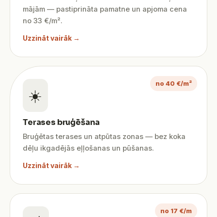
mājām — pastiprināta pamatne un apjoma cena
no 33 €/m².
Uzzināt vairāk →
no 40 €/m²
☀️
Terases bruģēšana
Bruģētas terases un atpūtas zonas — bez koka
dēļu ikgadējās eļļošanas un pūšanas.
Uzzināt vairāk →
no 17 €/m