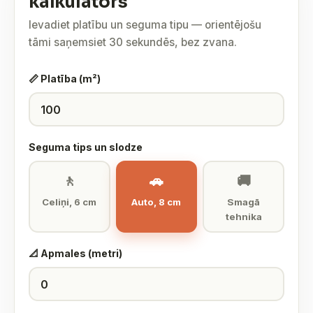
kalkulators
Ievadiet platību un seguma tipu — orientējošu
tāmi saņemsiet 30 sekundēs, bez zvana.
📏 Platība (m²)
Seguma tips un slodze
🚶
🚗
🚚
Celiņi, 6 cm
Auto, 8 cm
Smagā
tehnika
📐 Apmales (metri)