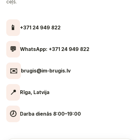
ceļš.
📱
+371 24 949 822
💬
WhatsApp: +371 24 949 822
✉️
brugis@im-brugis.lv
📍
Rīga, Latvija
🕗
Darba dienās 8:00–19:00