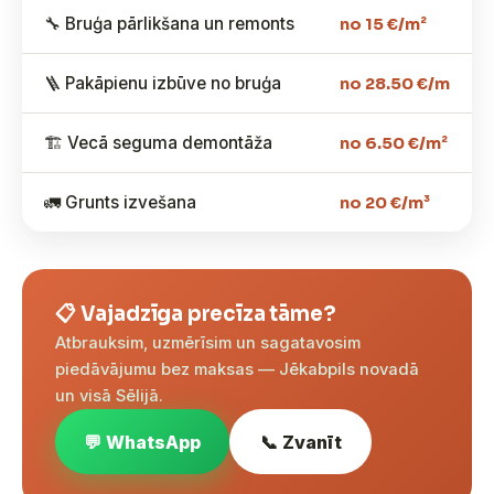
🔧 Bruģa pārlikšana un remonts
no 15 €/m²
🪜 Pakāpienu izbūve no bruģa
no 28.50 €/m
🏗️ Vecā seguma demontāža
no 6.50 €/m²
🚛 Grunts izvešana
no 20 €/m³
📋 Vajadzīga precīza tāme?
Atbrauksim, uzmērīsim un sagatavosim
piedāvājumu bez maksas — Jēkabpils novadā
un visā Sēlijā.
💬 WhatsApp
📞 Zvanīt