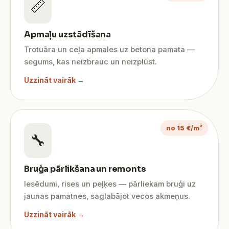
📏
Apmaļu uzstādīšana
Trotuāra un ceļa apmales uz betona pamata —
segums, kas neizbrauc un neizplūst.
Uzzināt vairāk →
no 15 €/m²
🔧
Bruģa pārlikšana un remonts
Iesēdumi, rises un peļķes — pārliekam bruģi uz
jaunas pamatnes, saglabājot vecos akmeņus.
Uzzināt vairāk →