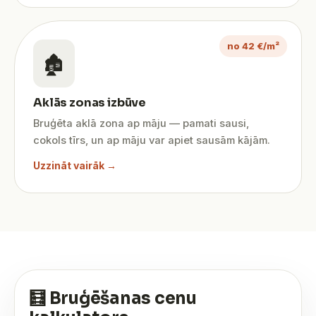
no 42 €/m²
🏚️
Aklās zonas izbūve
Bruģēta aklā zona ap māju — pamati sausi,
cokols tīrs, un ap māju var apiet sausām kājām.
Uzzināt vairāk →
🧮 Bruģēšanas cenu