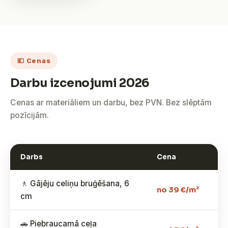
💶 Cenas
Darbu izcenojumi 2026
Cenas ar materiāliem un darbu, bez PVN. Bez slēptām
pozīcijām.
Darbs
Cena
🚶 Gājēju celiņu bruģēšana, 6
no 39 €/m²
cm
🚗 Piebraucamā ceļa