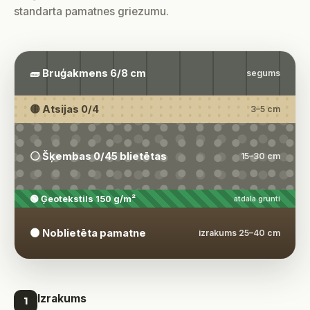
standarta pamatnes griezumu.
🧱 Bruģakmens 6/8 cm
segums
🟡 Atsijas 0/4
3–5 cm
⚪ Šķembas 0/45 blietētas
15–30 cm
🟢 Ģeotekstils 150 g/m²
atdala grunti
🟤 Noblietēta pamatne
izrakums 25–40 cm
Izrakums
1