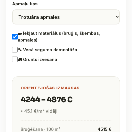
Apmaļu tips
🧱 Iekļaut materiālus (bruģis, šķembas,
apmales)
🔨 Vecā seguma demontāža
🚛 Grunts izvešana
ORIENTĒJOŠĀS IZMAKSAS
4244 – 4876 €
≈ 45.1 €/m² vidēji
Bruģēšana · 100 m²
4515 €