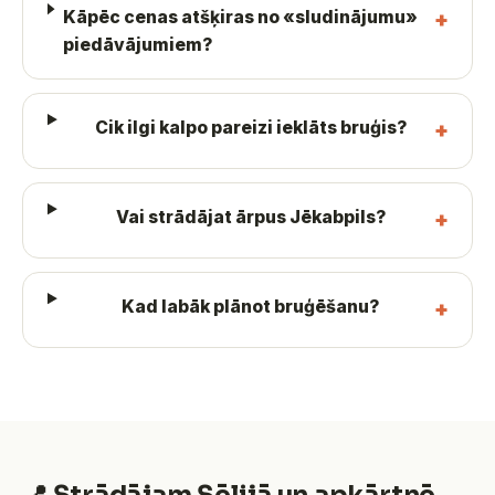
Kāpēc cenas atšķiras no «sludinājumu»
piedāvājumiem?
Cik ilgi kalpo pareizi ieklāts bruģis?
Vai strādājat ārpus Jēkabpils?
Kad labāk plānot bruģēšanu?