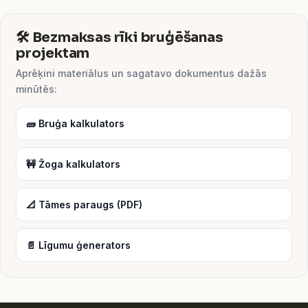
🛠️ Bezmaksas rīki bruģēšanas
projektam
Aprēķini materiālus un sagatavo dokumentus dažās
minūtēs:
🧱 Bruģa kalkulators
🚧 Žoga kalkulators
📐 Tāmes paraugs (PDF)
📄 Līgumu ģenerators