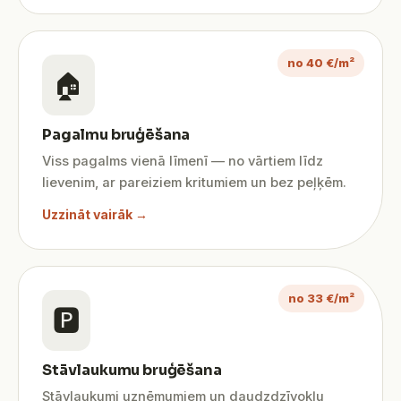
no 40 €/m²
🏠
Pagalmu bruģēšana
Viss pagalms vienā līmenī — no vārtiem līdz
lievenim, ar pareiziem kritumiem un bez peļķēm.
Uzzināt vairāk →
no 33 €/m²
🅿️
Stāvlaukumu bruģēšana
Stāvlaukumi uzņēmumiem un daudzdzīvokļu