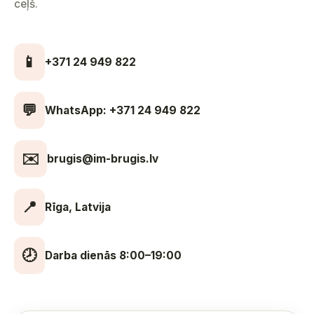
ceļš.
📱
+371 24 949 822
💬
WhatsApp: +371 24 949 822
✉️
brugis@im-brugis.lv
📍
Rīga, Latvija
🕗
Darba dienās 8:00–19:00