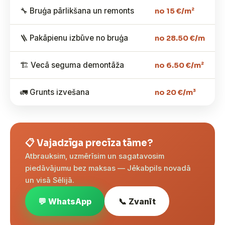
🔧 Bruģa pārlikšana un remonts
no 15 €/m²
🪜 Pakāpienu izbūve no bruģa
no 28.50 €/m
🏗️ Vecā seguma demontāža
no 6.50 €/m²
🚛 Grunts izvešana
no 20 €/m³
📋 Vajadzīga precīza tāme?
Atbrauksim, uzmērīsim un sagatavosim
piedāvājumu bez maksas — Jēkabpils novadā
un visā Sēlijā.
💬 WhatsApp
📞 Zvanīt