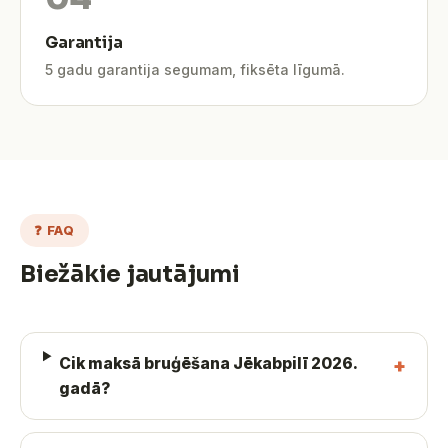
Garantija
5 gadu garantija segumam, fiksēta līgumā.
❓ FAQ
Biežākie jautājumi
Cik maksā bruģēšana Jēkabpilī 2026.
gadā?