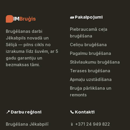
🧱 Pakalpojumi
IM
Bruģis
Piebraucamā ceļa
Bruģēšanas darbi
bruģēšana
Jēkabpils novadā un
Celiņu bruģēšana
Sēlijā — pilns cikls no
izrakuma līdz šuvēm, ar 5
Pagalmu bruģēšana
gadu garantiju un
Stāvlaukumu bruģēšana
bezmaksas tāmi.
Terases bruģēšana
Apmaļu uzstādīšana
Bruģa pārlikšana un
remonts
📍 Darbu reģioni
📞 Kontakti
Bruģēšana Jēkabpilī
📱 +371 24 949 822