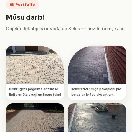
📸 Portfolio
Mūsu darbi
Objekti Jēkabpils novadā un Sēlijā — bez filtriem, kā ir.
Nobruģēts pagalms ar tumšo
Dekoratīvi bruģa pakāpieni pie
lielformāta bruģi un lietus tekni
ieejas ar krāsu akcentiem