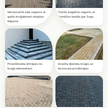
Iebraucamā ceļa segums ar
Tumšs pagalma segums ar
gaišo bruģakmeni skujiņas
drenāžas kanālu gar žogu
klājumā
Piramīdveida ārtrepes no
Granīta šķembu bruģis un
bruģa elementiem
terase pie privātmājas