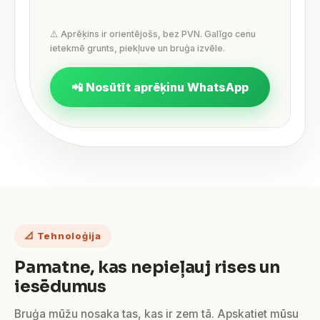
⚠️ Aprēķins ir orientējošs, bez PVN. Galīgo cenu
ietekmē grunts, piekļuve un bruģa izvēle.
📲 Nosūtīt aprēķinu WhatsApp
📐 Tehnoloģija
Pamatne, kas nepieļauj rises un
iesēdumus
Bruģa mūžu nosaka tas, kas ir zem tā. Apskatiet mūsu