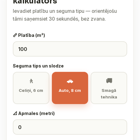
kalkulators
Ievadiet platību un seguma tipu — orientējošu
tāmi saņemsiet 30 sekundēs, bez zvana.
📏 Platība (m²)
Seguma tips un slodze
🚶
🚗
🚚
Celiņi, 6 cm
Auto, 8 cm
Smagā
tehnika
📐 Apmales (metri)