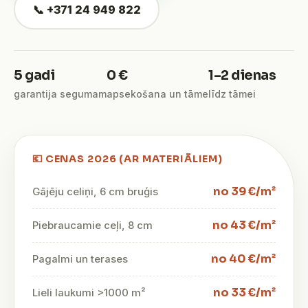
📞 +371 24 949 822
5 gadi
0 €
1–2 dienas
garantija segumam
apsekošana un tāme
līdz tāmei
💶 CENAS 2026 (AR MATERIĀLIEM)
no 39 €/m²
Gājēju celiņi, 6 cm bruģis
no 43 €/m²
Piebraucamie ceļi, 8 cm
no 40 €/m²
Pagalmi un terases
no 33 €/m²
Lieli laukumi >1000 m²