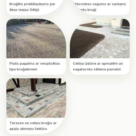
Bruģēts priekšlaukums pie
Stāvvietas segums ar sarkano
ēkas ieejas Sēlijā
akcentu bruģi
Plašs pagalms ar vecpilsētas
Celiņa izbūve ar apmalēm un
tipa bruģakmeni
sagatavotu zāliena pamatni
Terases un celiņu bruģis ar
apaļo akmeņu faktūru