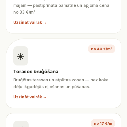
mājām — pastiprināta pamatne un apjoma cena
no 33 €/m².
Uzzināt vairāk →
no 40 €/m²
☀️
Terases bruģēšana
Bruģētas terases un atpūtas zonas — bez koka
dēļu ikgadējās eļļošanas un pūšanas.
Uzzināt vairāk →
no 17 €/m