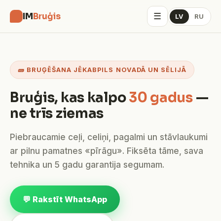
☰
IM
Bruģis
LV
RU
🧱 BRUĢĒŠANA JĒKABPILS NOVADĀ UN SĒLIJĀ
Bruģis, kas kalpo
30 gadus
—
ne trīs ziemas
Piebraucamie ceļi, celiņi, pagalmi un stāvlaukumi
ar pilnu pamatnes «pīrāgu». Fiksēta tāme, sava
tehnika un 5 gadu garantija segumam.
💬 Rakstīt WhatsApp