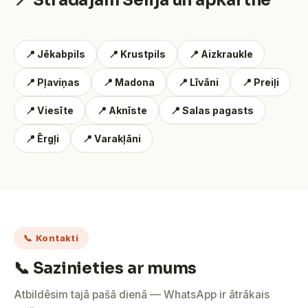
📍 Strādājam Sēlijā un apkārtnē
📍 Jēkabpils
📍 Krustpils
📍 Aizkraukle
📍 Pļaviņas
📍 Madona
📍 Līvāni
📍 Preiļi
📍 Viesīte
📍 Aknīste
📍 Salas pagasts
📍 Ērgļi
📍 Varakļāni
📞 Kontakti
📞 Sazinieties ar mums
Atbildēsim tajā pašā dienā — WhatsApp ir ātrākais