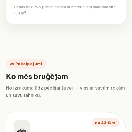
Cenas bez PVN pilnam ciklam ar materiāliem platībām virs
150 m².
🧱 Pakalpojumi
Ko mēs bruģējam
No izrakuma līdz pēdējai šuvei — viss ar savām rokām
un savu tehniku.
no 43 €/m²
🚗