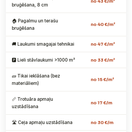
no 43 €/m²
bruģēšana, 8 cm
🏠 Pagalmu un terašu
no 40 €/m²
bruģēšana
🚚 Laukumi smagajai tehnikai
no 47 €/m²
🅿️ Lieli stāvlaukumi >1000 m²
no 33 €/m²
🧱 Tikai ieklāšana (bez
no 15 €/m²
materiāliem)
📏 Trotuāra apmaļu
no 17 €/m
uzstādīšana
🛣️ Ceļa apmaļu uzstādīšana
no 30 €/m