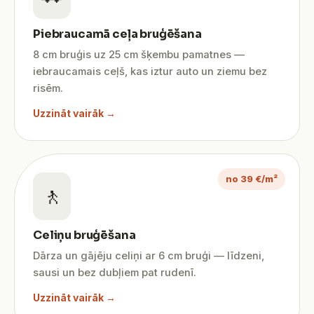
Piebraucamā ceļa bruģēšana
8 cm bruģis uz 25 cm šķembu pamatnes —
iebraucamais ceļš, kas iztur auto un ziemu bez
risēm.
Uzzināt vairāk →
no 39 €/m²
🚶
Celiņu bruģēšana
Dārza un gājēju celiņi ar 6 cm bruģi — līdzeni,
sausi un bez dubļiem pat rudenī.
Uzzināt vairāk →