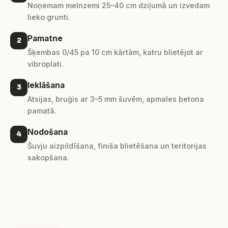
Noņemam melnzemi 25–40 cm dziļumā un izvedam
lieko grunti.
Pamatne
2
Šķembas 0/45 pa 10 cm kārtām, katru blietējot ar
vibroplati.
Ieklāšana
3
Atsijas, bruģis ar 3–5 mm šuvēm, apmales betona
pamatā.
Nodošana
4
Šuvju aizpildīšana, finiša blietēšana un teritorijas
sakopšana.