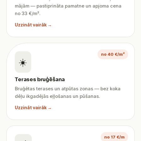
mājām — pastiprināta pamatne un apjoma cena
no 33 €/m².
Uzzināt vairāk →
no 40 €/m²
☀️
Terases bruģēšana
Bruģētas terases un atpūtas zonas — bez koka
dēļu ikgadējās eļļošanas un pūšanas.
Uzzināt vairāk →
no 17 €/m