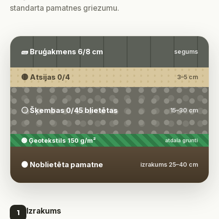
standarta pamatnes griezumu.
🧱 Bruģakmens 6/8 cm
segums
🟡 Atsijas 0/4
3–5 cm
⚪ Šķembas 0/45 blietētas
15–30 cm
🟢 Ģeotekstils 150 g/m²
atdala grunti
🟤 Noblietēta pamatne
izrakums 25–40 cm
Izrakums
1