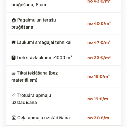
no 43 €/m²
bruģēšana, 8 cm
🏠 Pagalmu un terašu
no 40 €/m²
bruģēšana
🚚 Laukumi smagajai tehnikai
no 47 €/m²
🅿️ Lieli stāvlaukumi >1000 m²
no 33 €/m²
🧱 Tikai ieklāšana (bez
no 15 €/m²
materiāliem)
📏 Trotuāra apmaļu
no 17 €/m
uzstādīšana
🛣️ Ceļa apmaļu uzstādīšana
no 30 €/m