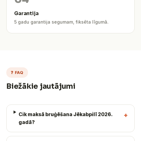
Garantija
5 gadu garantija segumam, fiksēta līgumā.
❓ FAQ
Biežākie jautājumi
Cik maksā bruģēšana Jēkabpilī 2026.
gadā?