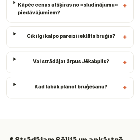
Kāpēc cenas atšķiras no «sludinājumu»
piedāvājumiem?
Cik ilgi kalpo pareizi ieklāts bruģis?
Vai strādājat ārpus Jēkabpils?
Kad labāk plānot bruģēšanu?