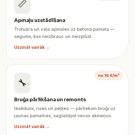
📏
Apmaļu uzstādīšana
Trotuāra un ceļa apmales uz betona pamata —
segums, kas neizbrauc un neizplūst.
Uzzināt vairāk →
no 15 €/m²
🔧
Bruģa pārlikšana un remonts
Iesēdumi, rises un peļķes — pārliekam bruģi uz
jaunas pamatnes, saglabājot vecos akmeņus.
Uzzināt vairāk →