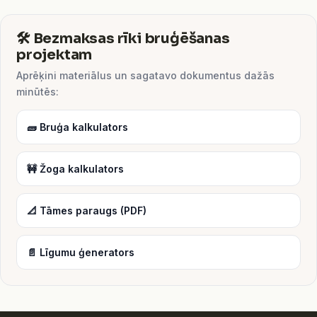
🛠️ Bezmaksas rīki bruģēšanas
projektam
Aprēķini materiālus un sagatavo dokumentus dažās
minūtēs:
🧱 Bruģa kalkulators
🚧 Žoga kalkulators
📐 Tāmes paraugs (PDF)
📄 Līgumu ģenerators