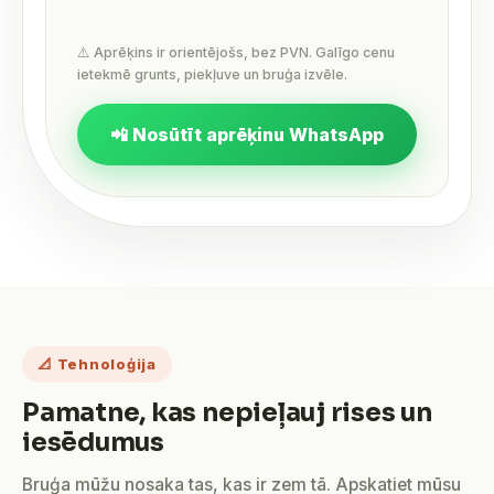
⚠️ Aprēķins ir orientējošs, bez PVN. Galīgo cenu
ietekmē grunts, piekļuve un bruģa izvēle.
📲 Nosūtīt aprēķinu WhatsApp
📐 Tehnoloģija
Pamatne, kas nepieļauj rises un
iesēdumus
Bruģa mūžu nosaka tas, kas ir zem tā. Apskatiet mūsu