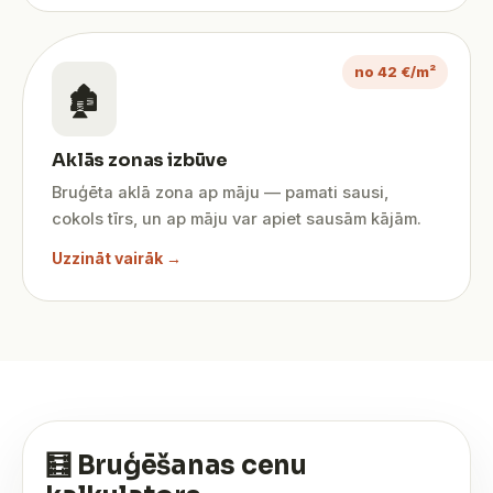
no 42 €/m²
🏚️
Aklās zonas izbūve
Bruģēta aklā zona ap māju — pamati sausi,
cokols tīrs, un ap māju var apiet sausām kājām.
Uzzināt vairāk →
🧮 Bruģēšanas cenu