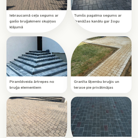
Iebraucamā ceļa segums ar
Tumšs pagalma segums ar
gaišo bruģakmeni skujiņas
drenāžas kanālu gar žogu
klājumā
Piramīdveida ārtrepes no
Granīta šķembu bruģis un
bruģa elementiem
terase pie privātmājas