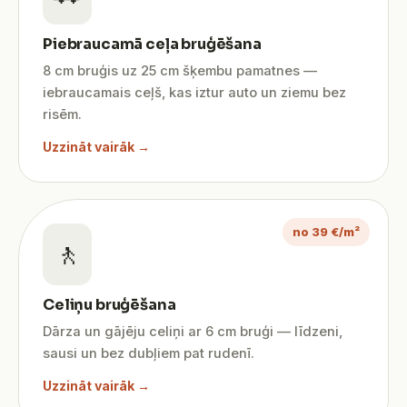
Piebraucamā ceļa bruģēšana
8 cm bruģis uz 25 cm šķembu pamatnes —
iebraucamais ceļš, kas iztur auto un ziemu bez
risēm.
Uzzināt vairāk →
no 39 €/m²
🚶
Celiņu bruģēšana
Dārza un gājēju celiņi ar 6 cm bruģi — līdzeni,
sausi un bez dubļiem pat rudenī.
Uzzināt vairāk →