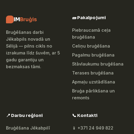
🧱 Pakalpojumi
IM
Bruģis
Piebraucamā ceļa
Bruģēšanas darbi
bruģēšana
Jēkabpils novadā un
Celiņu bruģēšana
Sēlijā — pilns cikls no
izrakuma līdz šuvēm, ar 5
Pagalmu bruģēšana
gadu garantiju un
Stāvlaukumu bruģēšana
bezmaksas tāmi.
Terases bruģēšana
Apmaļu uzstādīšana
Bruģa pārlikšana un
remonts
📍 Darbu reģioni
📞 Kontakti
Bruģēšana Jēkabpilī
📱 +371 24 949 822