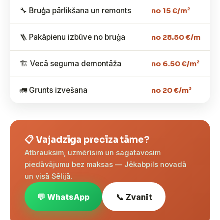
🔧 Bruģa pārlikšana un remonts
no 15 €/m²
🪜 Pakāpienu izbūve no bruģa
no 28.50 €/m
🏗️ Vecā seguma demontāža
no 6.50 €/m²
🚛 Grunts izvešana
no 20 €/m³
📋 Vajadzīga precīza tāme?
Atbrauksim, uzmērīsim un sagatavosim
piedāvājumu bez maksas — Jēkabpils novadā
un visā Sēlijā.
💬 WhatsApp
📞 Zvanīt