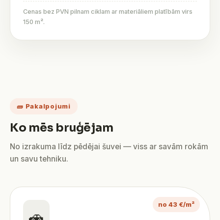
Cenas bez PVN pilnam ciklam ar materiāliem platībām virs
150 m².
🧱 Pakalpojumi
Ko mēs bruģējam
No izrakuma līdz pēdējai šuvei — viss ar savām rokām
un savu tehniku.
no 43 €/m²
🚗