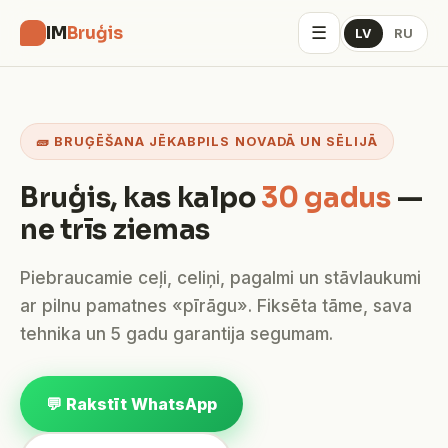
☰
IM
Bruģis
LV
RU
🧱 BRUĢĒŠANA JĒKABPILS NOVADĀ UN SĒLIJĀ
Bruģis, kas kalpo
30 gadus
—
ne trīs ziemas
Piebraucamie ceļi, celiņi, pagalmi un stāvlaukumi
ar pilnu pamatnes «pīrāgu». Fiksēta tāme, sava
tehnika un 5 gadu garantija segumam.
💬 Rakstīt WhatsApp