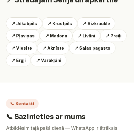
📍 Strādājam Sēlijā un apkārtnē
📍 Jēkabpils
📍 Krustpils
📍 Aizkraukle
📍 Pļaviņas
📍 Madona
📍 Līvāni
📍 Preiļi
📍 Viesīte
📍 Aknīste
📍 Salas pagasts
📍 Ērgļi
📍 Varakļāni
📞 Kontakti
📞 Sazinieties ar mums
Atbildēsim tajā pašā dienā — WhatsApp ir ātrākais