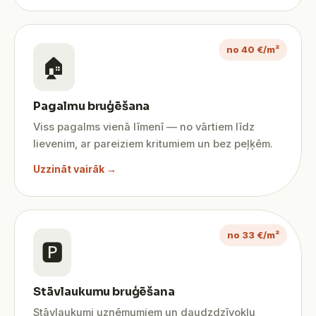
no 40 €/m²
🏠
Pagalmu bruģēšana
Viss pagalms vienā līmenī — no vārtiem līdz
lievenim, ar pareiziem kritumiem un bez peļķēm.
Uzzināt vairāk →
no 33 €/m²
🅿️
Stāvlaukumu bruģēšana
Stāvlaukumi uzņēmumiem un daudzdzīvokļu