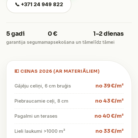
📞 +371 24 949 822
5 gadi
0 €
1–2 dienas
garantija segumam
apsekošana un tāme
līdz tāmei
💶 CENAS 2026 (AR MATERIĀLIEM)
no 39 €/m²
Gājēju celiņi, 6 cm bruģis
no 43 €/m²
Piebraucamie ceļi, 8 cm
no 40 €/m²
Pagalmi un terases
no 33 €/m²
Lieli laukumi >1000 m²