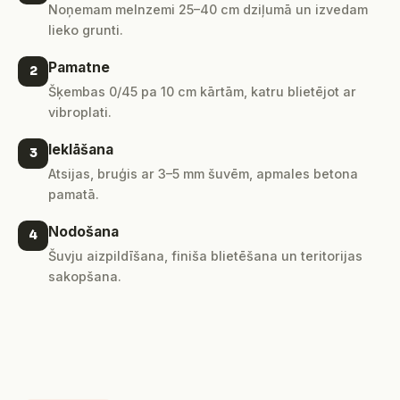
Noņemam melnzemi 25–40 cm dziļumā un izvedam
lieko grunti.
Pamatne
2
Šķembas 0/45 pa 10 cm kārtām, katru blietējot ar
vibroplati.
Ieklāšana
3
Atsijas, bruģis ar 3–5 mm šuvēm, apmales betona
pamatā.
Nodošana
4
Šuvju aizpildīšana, finiša blietēšana un teritorijas
sakopšana.