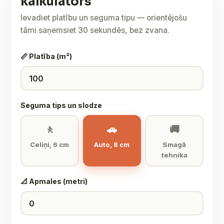
kalkulators
Ievadiet platību un seguma tipu — orientējošu
tāmi saņemsiet 30 sekundēs, bez zvana.
📏 Platība (m²)
Seguma tips un slodze
🚶
🚗
🚚
Celiņi, 6 cm
Auto, 8 cm
Smagā
tehnika
📐 Apmales (metri)