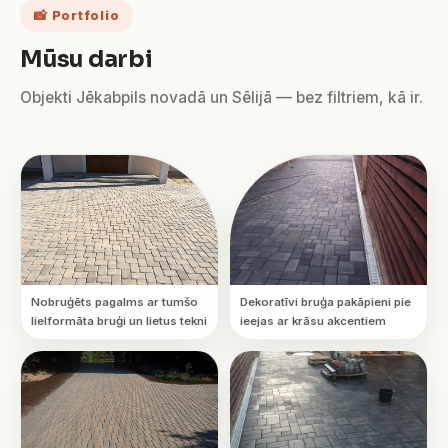
📸 Portfolio
Mūsu darbi
Objekti Jēkabpils novadā un Sēlijā — bez filtriem, kā ir.
Nobruģēts pagalms ar tumšo
Dekoratīvi bruģa pakāpieni pie
lielformāta bruģi un lietus tekni
ieejas ar krāsu akcentiem