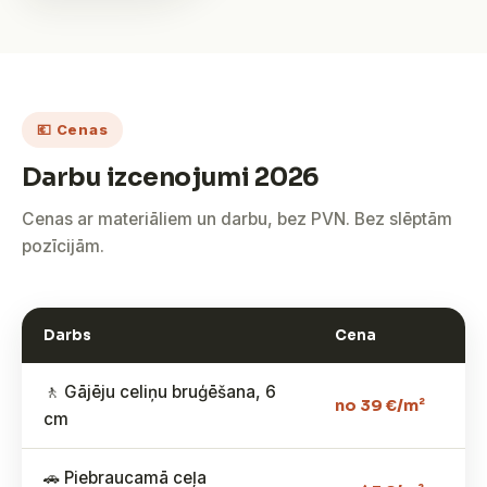
💶 Cenas
Darbu izcenojumi 2026
Cenas ar materiāliem un darbu, bez PVN. Bez slēptām
pozīcijām.
Darbs
Cena
🚶 Gājēju celiņu bruģēšana, 6
no 39 €/m²
cm
🚗 Piebraucamā ceļa