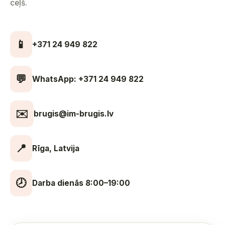
ceļš.
📱
+371 24 949 822
💬
WhatsApp: +371 24 949 822
✉️
brugis@im-brugis.lv
📍
Rīga, Latvija
🕗
Darba dienās 8:00–19:00