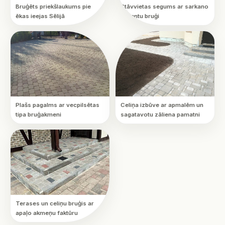
Bruģēts priekšlaukums pie
Stāvvietas segums ar sarkano
ēkas ieejas Sēlijā
akcentu bruģi
Plašs pagalms ar vecpilsētas
Celiņa izbūve ar apmalēm un
tipa bruģakmeni
sagatavotu zāliena pamatni
Terases un celiņu bruģis ar
apaļo akmeņu faktūru