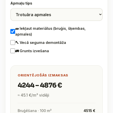
Apmaļu tips
🧱 Iekļaut materiālus (bruģis, šķembas,
apmales)
🔨 Vecā seguma demontāža
🚛 Grunts izvešana
ORIENTĒJOŠĀS IZMAKSAS
4244 – 4876 €
≈ 45.1 €/m² vidēji
Bruģēšana · 100 m²
4515 €