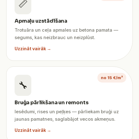
📏
Apmaļu uzstādīšana
Trotuāra un ceļa apmales uz betona pamata —
segums, kas neizbrauc un neizplūst.
Uzzināt vairāk →
no 15 €/m²
🔧
Bruģa pārlikšana un remonts
Iesēdumi, rises un peļķes — pārliekam bruģi uz
jaunas pamatnes, saglabājot vecos akmeņus.
Uzzināt vairāk →