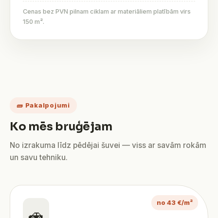
Cenas bez PVN pilnam ciklam ar materiāliem platībām virs
150 m².
🧱 Pakalpojumi
Ko mēs bruģējam
No izrakuma līdz pēdējai šuvei — viss ar savām rokām
un savu tehniku.
no 43 €/m²
🚗