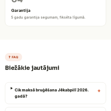
Garantija
5 gadu garantija segumam, fiksēta līgumā.
❓ FAQ
Biežākie jautājumi
Cik maksā bruģēšana Jēkabpilī 2026.
gadā?