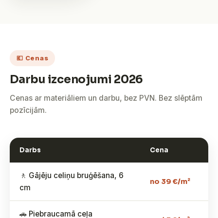
💶 Cenas
Darbu izcenojumi 2026
Cenas ar materiāliem un darbu, bez PVN. Bez slēptām
pozīcijām.
Darbs
Cena
🚶 Gājēju celiņu bruģēšana, 6
no 39 €/m²
cm
🚗 Piebraucamā ceļa