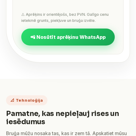
⚠️ Aprēķins ir orientējošs, bez PVN. Galīgo cenu
ietekmē grunts, piekļuve un bruģa izvēle.
📲 Nosūtīt aprēķinu WhatsApp
📐 Tehnoloģija
Pamatne, kas nepieļauj rises un
iesēdumus
Bruģa mūžu nosaka tas, kas ir zem tā. Apskatiet mūsu