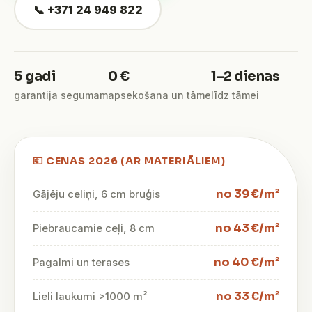
📞 +371 24 949 822
5 gadi
0 €
1–2 dienas
garantija segumam
apsekošana un tāme
līdz tāmei
💶 CENAS 2026 (AR MATERIĀLIEM)
no 39 €/m²
Gājēju celiņi, 6 cm bruģis
no 43 €/m²
Piebraucamie ceļi, 8 cm
no 40 €/m²
Pagalmi un terases
no 33 €/m²
Lieli laukumi >1000 m²