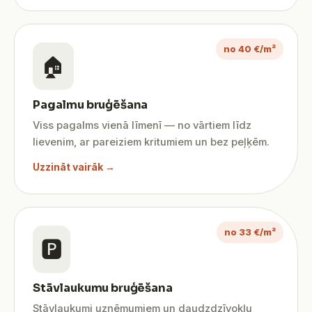
no 40 €/m²
🏠
Pagalmu bruģēšana
Viss pagalms vienā līmenī — no vārtiem līdz
lievenim, ar pareiziem kritumiem un bez peļķēm.
Uzzināt vairāk →
no 33 €/m²
🅿️
Stāvlaukumu bruģēšana
Stāvlaukumi uzņēmumiem un daudzdzīvokļu