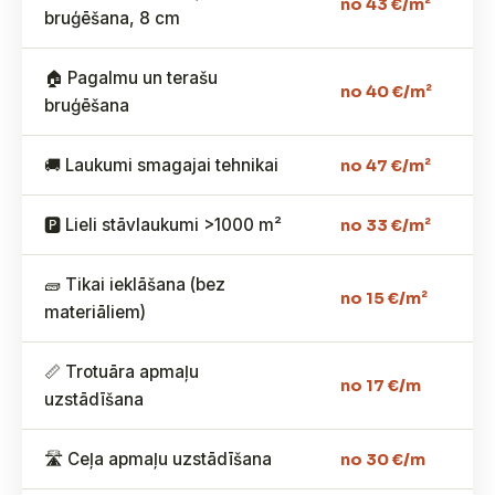
no 43 €/m²
bruģēšana, 8 cm
🏠 Pagalmu un terašu
no 40 €/m²
bruģēšana
🚚 Laukumi smagajai tehnikai
no 47 €/m²
🅿️ Lieli stāvlaukumi >1000 m²
no 33 €/m²
🧱 Tikai ieklāšana (bez
no 15 €/m²
materiāliem)
📏 Trotuāra apmaļu
no 17 €/m
uzstādīšana
🛣️ Ceļa apmaļu uzstādīšana
no 30 €/m