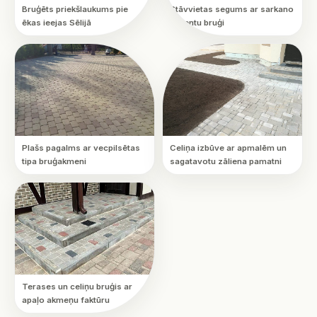
Bruģēts priekšlaukums pie
Stāvvietas segums ar sarkano
ēkas ieejas Sēlijā
akcentu bruģi
Plašs pagalms ar vecpilsētas
Celiņa izbūve ar apmalēm un
tipa bruģakmeni
sagatavotu zāliena pamatni
Terases un celiņu bruģis ar
apaļo akmeņu faktūru