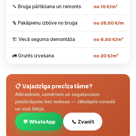
🔧 Bruģa pārlikšana un remonts
no 15 €/m²
🪜 Pakāpienu izbūve no bruģa
no 28.50 €/m
🏗️ Vecā seguma demontāža
no 6.50 €/m²
🚛 Grunts izvešana
no 20 €/m³
📋 Vajadzīga precīza tāme?
Atbrauksim, uzmērīsim un sagatavosim
piedāvājumu bez maksas — Jēkabpils novadā
un visā Sēlijā.
💬 WhatsApp
📞 Zvanīt