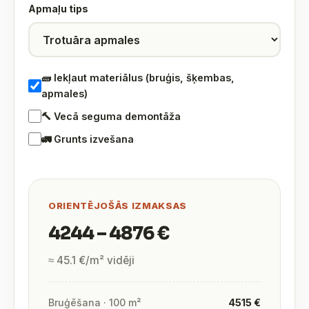
Apmaļu tips
🧱 Iekļaut materiālus (bruģis, šķembas,
apmales)
🔨 Vecā seguma demontāža
🚛 Grunts izvešana
ORIENTĒJOŠĀS IZMAKSAS
4244 – 4876 €
≈ 45.1 €/m² vidēji
Bruģēšana · 100 m²
4515 €