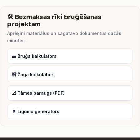
🛠️ Bezmaksas rīki bruģēšanas
projektam
Aprēķini materiālus un sagatavo dokumentus dažās
minūtēs:
🧱 Bruģa kalkulators
🚧 Žoga kalkulators
📐 Tāmes paraugs (PDF)
📄 Līgumu ģenerators