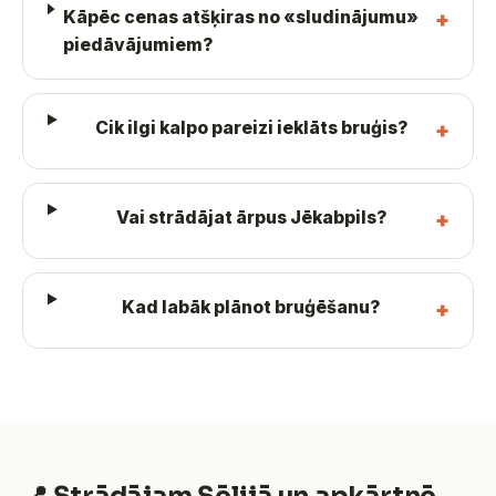
Kāpēc cenas atšķiras no «sludinājumu»
piedāvājumiem?
Cik ilgi kalpo pareizi ieklāts bruģis?
Vai strādājat ārpus Jēkabpils?
Kad labāk plānot bruģēšanu?