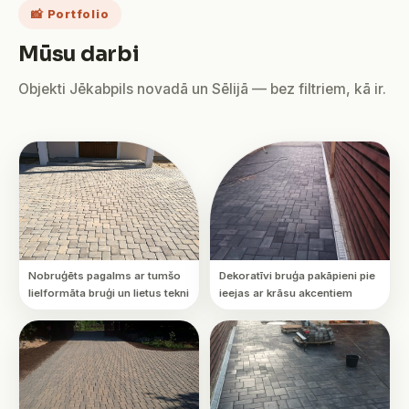
📸 Portfolio
Mūsu darbi
Objekti Jēkabpils novadā un Sēlijā — bez filtriem, kā ir.
Nobruģēts pagalms ar tumšo
Dekoratīvi bruģa pakāpieni pie
lielformāta bruģi un lietus tekni
ieejas ar krāsu akcentiem