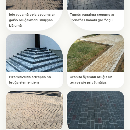
Iebraucamā ceļa segums ar
Tumšs pagalma segums ar
gaišo bruģakmeni skujiņas
drenāžas kanālu gar žogu
klājumā
Piramīdveida ārtrepes no
Granīta šķembu bruģis un
bruģa elementiem
terase pie privātmājas