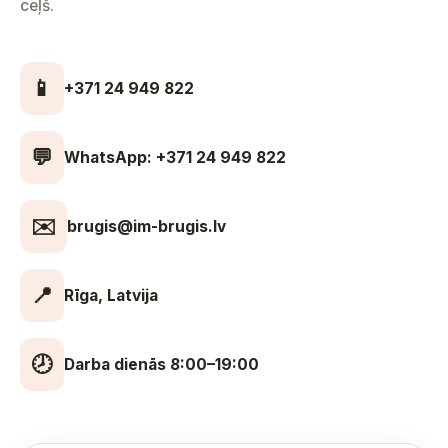
ceļš.
📱
+371 24 949 822
💬
WhatsApp: +371 24 949 822
✉️
brugis@im-brugis.lv
📍
Rīga, Latvija
🕗
Darba dienās 8:00–19:00