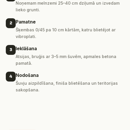
Noņemam melnzemi 25–40 cm dziļumā un izvedam
lieko grunti.
Pamatne
2
Šķembas 0/45 pa 10 cm kārtām, katru blietējot ar
vibroplati.
Ieklāšana
3
Atsijas, bruģis ar 3–5 mm šuvēm, apmales betona
pamatā.
Nodošana
4
Šuvju aizpildīšana, finiša blietēšana un teritorijas
sakopšana.