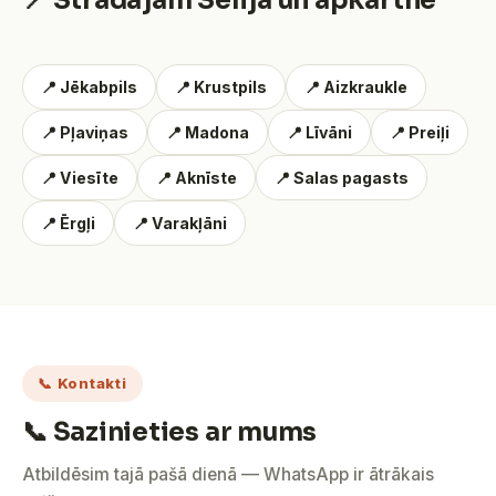
📍 Strādājam Sēlijā un apkārtnē
📍 Jēkabpils
📍 Krustpils
📍 Aizkraukle
📍 Pļaviņas
📍 Madona
📍 Līvāni
📍 Preiļi
📍 Viesīte
📍 Aknīste
📍 Salas pagasts
📍 Ērgļi
📍 Varakļāni
📞 Kontakti
📞 Sazinieties ar mums
Atbildēsim tajā pašā dienā — WhatsApp ir ātrākais