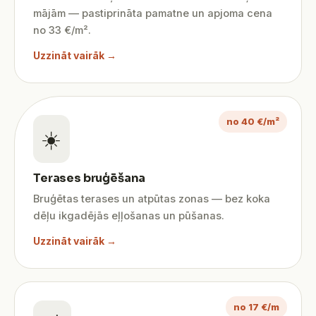
mājām — pastiprināta pamatne un apjoma cena
no 33 €/m².
Uzzināt vairāk →
no 40 €/m²
☀️
Terases bruģēšana
Bruģētas terases un atpūtas zonas — bez koka
dēļu ikgadējās eļļošanas un pūšanas.
Uzzināt vairāk →
no 17 €/m