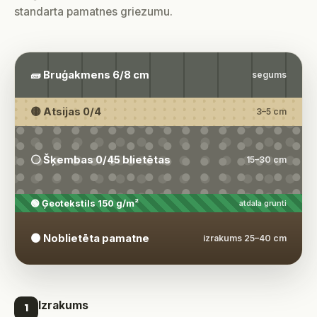
standarta pamatnes griezumu.
🧱 Bruģakmens 6/8 cm
segums
🟡 Atsijas 0/4
3–5 cm
⚪ Šķembas 0/45 blietētas
15–30 cm
🟢 Ģeotekstils 150 g/m²
atdala grunti
🟤 Noblietēta pamatne
izrakums 25–40 cm
Izrakums
1