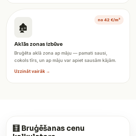
no 42 €/m²
🏚️
Aklās zonas izbūve
Bruģēta aklā zona ap māju — pamati sausi,
cokols tīrs, un ap māju var apiet sausām kājām.
Uzzināt vairāk →
🧮 Bruģēšanas cenu