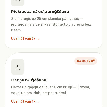
Piebraucamā ceļa bruģēšana
8 cm bruģis uz 25 cm šķembu pamatnes —
iebraucamais ceļš, kas iztur auto un ziemu bez
risēm.
Uzzināt vairāk →
no 39 €/m²
🚶
Celiņu bruģēšana
Dārza un gājēju celiņi ar 6 cm bruģi — līdzeni,
sausi un bez dubļiem pat rudenī.
Uzzināt vairāk →