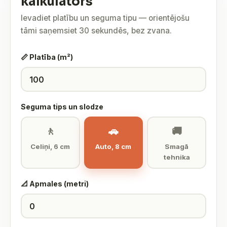
kalkulators
Ievadiet platību un seguma tipu — orientējošu
tāmi saņemsiet 30 sekundēs, bez zvana.
📏 Platība (m²)
Seguma tips un slodze
🚶
🚗
🚚
Celiņi, 6 cm
Auto, 8 cm
Smagā
tehnika
📐 Apmales (metri)