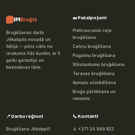
🧱 Pakalpojumi
IM
Bruģis
Piebraucamā ceļa
Bruģēšanas darbi
bruģēšana
Jēkabpils novadā un
Celiņu bruģēšana
Sēlijā — pilns cikls no
izrakuma līdz šuvēm, ar 5
Pagalmu bruģēšana
gadu garantiju un
Stāvlaukumu bruģēšana
bezmaksas tāmi.
Terases bruģēšana
Apmaļu uzstādīšana
Bruģa pārlikšana un
remonts
📍 Darbu reģioni
📞 Kontakti
Bruģēšana Jēkabpilī
📱 +371 24 949 822