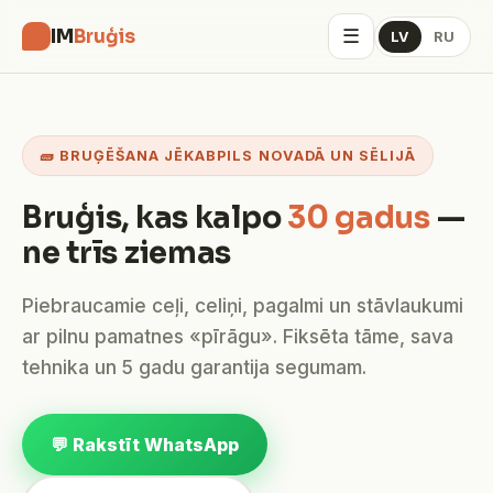
☰
IM
Bruģis
LV
RU
🧱 BRUĢĒŠANA JĒKABPILS NOVADĀ UN SĒLIJĀ
Bruģis, kas kalpo
30 gadus
—
ne trīs ziemas
Piebraucamie ceļi, celiņi, pagalmi un stāvlaukumi
ar pilnu pamatnes «pīrāgu». Fiksēta tāme, sava
tehnika un 5 gadu garantija segumam.
💬 Rakstīt WhatsApp