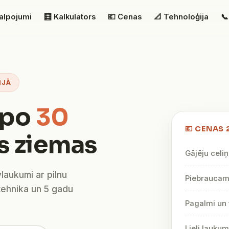
alpojumi
🧮 Kalkulators
💶 Cenas
📐 Tehnoloģija
📞
IJĀ
lpo
30
💶 CENAS 
s ziemas
Gājēju celiņ
vlaukumi ar pilnu
Piebraucami
tehnika un 5 gadu
Pagalmi un 
Lieli lauku