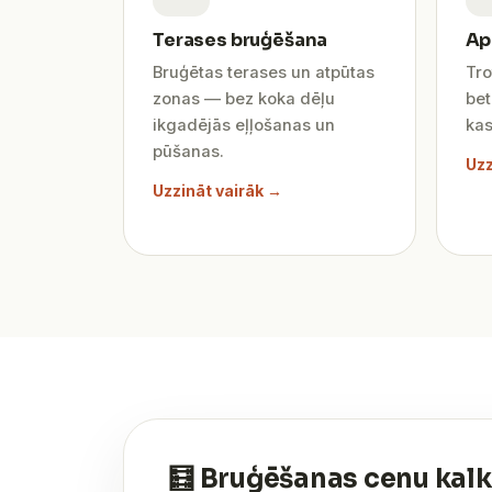
Terases bruģēšana
Ap
Bruģētas terases un atpūtas
Tro
zonas — bez koka dēļu
be
ikgadējās eļļošanas un
kas
pūšanas.
Uzz
Uzzināt vairāk →
🧮 Bruģēšanas cenu kalk