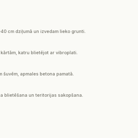
0 cm dziļumā un izvedam lieko grunti.
rtām, katru blietējot ar vibroplati.
 mm šuvēm, apmales betona pamatā.
ša blietēšana un teritorijas sakopšana.