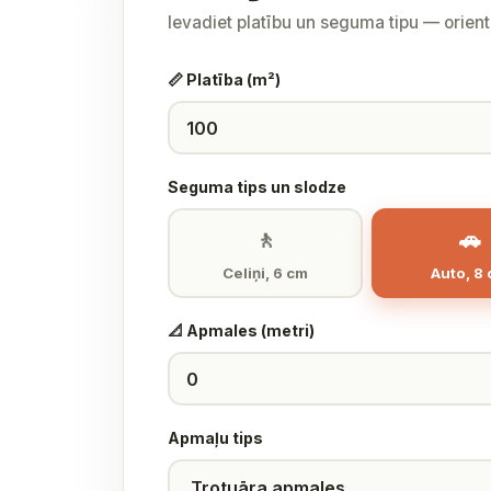
Ievadiet platību un seguma tipu — orien
📏 Platība (m²)
Seguma tips un slodze
🚶
🚗
Celiņi, 6 cm
Auto, 8
📐 Apmales (metri)
Apmaļu tips