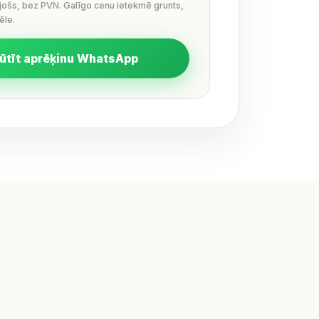
ējošs, bez PVN. Galīgo cenu ietekmē grunts,
ēle.
ūtīt aprēķinu WhatsApp