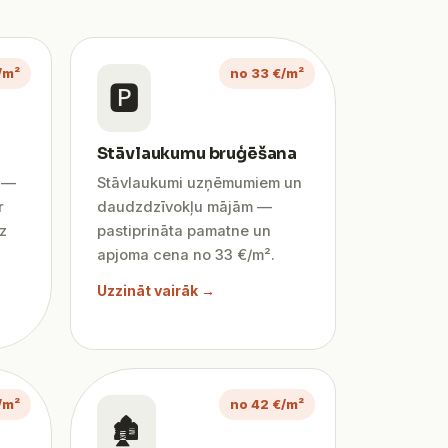
/m²
no 33 €/m²
🅿️
Stāvlaukumu bruģēšana
ī —
Stāvlaukumi uzņēmumiem un
r
daudzdzīvokļu mājām —
z
pastiprināta pamatne un
apjoma cena no 33 €/m².
Uzzināt vairāk →
/m²
no 42 €/m²
🏚️