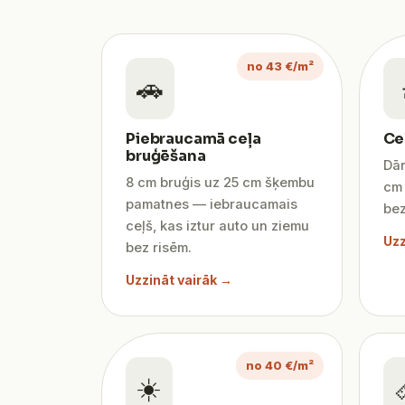
no 43 €/m²
🚗
Piebraucamā ceļa
Ce
bruģēšana
Dār
8 cm bruģis uz 25 cm šķembu
cm 
pamatnes — iebraucamais
bez
ceļš, kas iztur auto un ziemu
Uzz
bez risēm.
Uzzināt vairāk →
no 40 €/m²
☀️