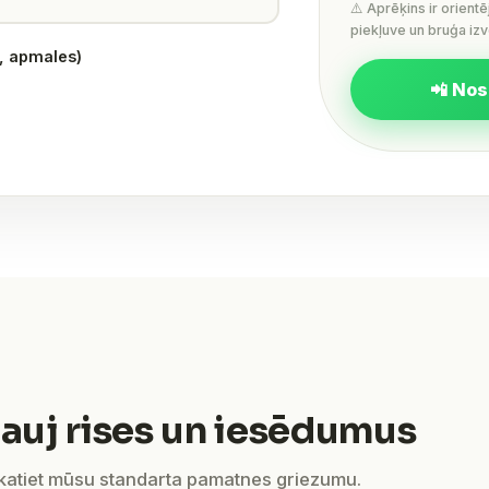
⚠️ Aprēķins ir orient
piekļuve un bruģa izv
s, apmales)
📲 Nos
auj rises un iesēdumus
skatiet mūsu standarta pamatnes griezumu.