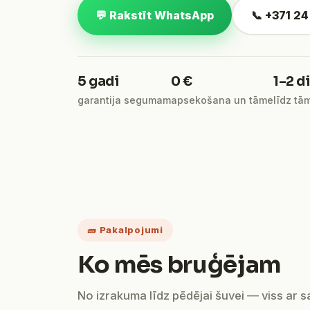
💬 Rakstīt WhatsApp
📞 +371 2
5 gadi
0 €
1–2 d
garantija segumam
apsekošana un tāme
līdz tā
🧱 Pakalpojumi
Ko mēs bruģējam
No izrakuma līdz pēdējai šuvei — viss ar 