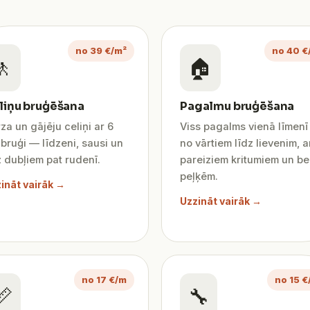
no 39 €/m²
no 40 €
🚶
🏠
liņu bruģēšana
Pagalmu bruģēšana
za un gājēju celiņi ar 6
Viss pagalms vienā līmen
bruģi — līdzeni, sausi un
no vārtiem līdz lievenim, a
 dubļiem pat rudenī.
pareiziem kritumiem un be
peļķēm.
ināt vairāk →
Uzzināt vairāk →
no 17 €/m
no 15 €
📏
🔧