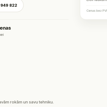
4 949 822
Cenas bez PVN 
ienas
mei
savām rokām un savu tehniku.