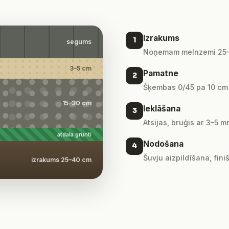
Izrakums
1
segums
Noņemam melnzemi 25–4
3–5 cm
Pamatne
2
Šķembas 0/45 pa 10 cm kā
15–30 cm
Ieklāšana
3
Atsijas, bruģis ar 3–5
atdala grunti
Nodošana
4
Šuvju aizpildīšana, fini
izrakums 25–40 cm