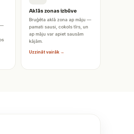
Aklās zonas izbūve
Bruģēta aklā zona ap māju —
 —
pamati sausi, cokols tīrs, un
ap māju var apiet sausām
os
kājām.
Uzzināt vairāk →