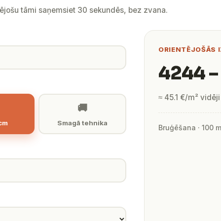
tējošu tāmi saņemsiet 30 sekundēs, bez zvana.
ORIENTĒJOŠĀS 
4244 –
≈ 45.1 €/m² vidēji
🚚
 cm
Smagā tehnika
Bruģēšana · 100 