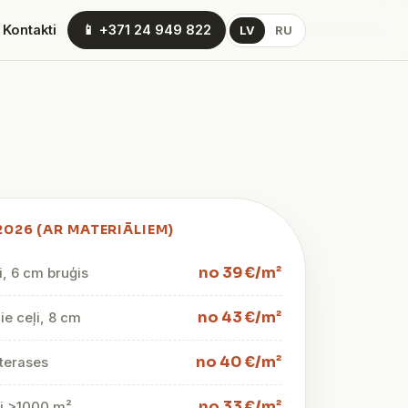
 Kontakti
📱 +371 24 949 822
LV
RU
2026 (AR MATERIĀLIEM)
no 39 €/m²
i, 6 cm bruģis
no 43 €/m²
e ceļi, 8 cm
no 40 €/m²
terases
no 33 €/m²
mi >1000 m²