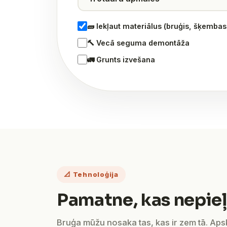
🧱 Iekļaut materiālus (bruģis, šķemba
🔨 Vecā seguma demontāža
🚛 Grunts izvešana
📐 Tehnoloģija
Pamatne, kas nepieļ
Bruģa mūžu nosaka tas, kas ir zem tā. Ap