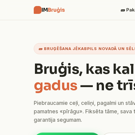
IM
Bruģis
🧱 Pak
🧱 BRUĢĒŠANA JĒKABPILS NOVADĀ UN SĒL
Bruģis, kas ka
gadus
— ne trī
Piebraucamie ceļi, celiņi, pagalmi un stā
pamatnes «pīrāgu». Fiksēta tāme, sava 
garantija segumam.