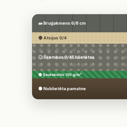
🧱 Bruģakmens 6/8 cm
🟡 Atsijas 0/4
⚪ Šķembas 0/45 blietētas
🟢 Ģeotekstils 150 g/m²
🟤 Noblietēta pamatne