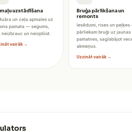
maļu uzstādīšana
Bruģa pārlikšana un
remonts
tuāra un ceļa apmales uz
Iesēdumi, rises un peļķes
tona pamata — segums,
pārliekam bruģi uz jaunas
 neizbrauc un neizplūst.
pamatnes, saglabājot vec
ināt vairāk →
akmeņus.
Uzzināt vairāk →
ulators