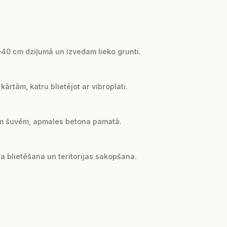
0 cm dziļumā un izvedam lieko grunti.
rtām, katru blietējot ar vibroplati.
 mm šuvēm, apmales betona pamatā.
ša blietēšana un teritorijas sakopšana.