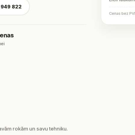
4 949 822
Cenas bez PVN 
ienas
mei
savām rokām un savu tehniku.