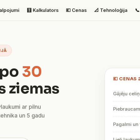
alpojumi
🧮 Kalkulators
💶 Cenas
📐 Tehnoloģija
📞
IJĀ
lpo
30
💶 CENAS 
s ziemas
Gājēju celiņ
vlaukumi ar pilnu
Piebraucami
tehnika un 5 gadu
Pagalmi un 
Lieli lauku