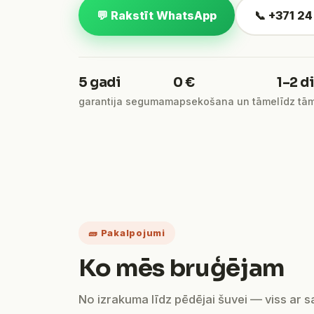
💬 Rakstīt WhatsApp
📞 +371 2
5 gadi
0 €
1–2 d
garantija segumam
apsekošana un tāme
līdz tā
🧱 Pakalpojumi
Ko mēs bruģējam
No izrakuma līdz pēdējai šuvei — viss ar 