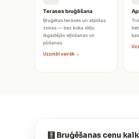
Terases bruģēšana
Ap
Bruģētas terases un atpūtas
Tro
zonas — bez koka dēļu
be
ikgadējās eļļošanas un
kas
pūšanas.
Uzz
Uzzināt vairāk →
🧮 Bruģēšanas cenu kalk