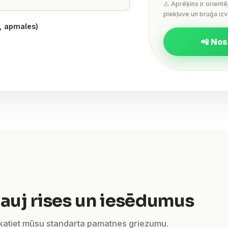
⚠️ Aprēķins ir orient
piekļuve un bruģa izv
s, apmales)
📲 Nos
auj rises un iesēdumus
skatiet mūsu standarta pamatnes griezumu.