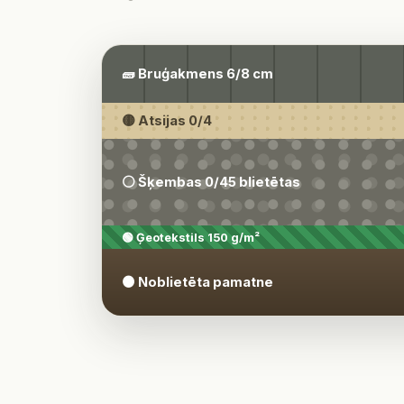
🧱 Bruģakmens 6/8 cm
🟡 Atsijas 0/4
⚪ Šķembas 0/45 blietētas
🟢 Ģeotekstils 150 g/m²
🟤 Noblietēta pamatne