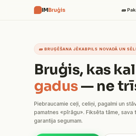
IM
Bruģis
🧱 Pak
🧱 BRUĢĒŠANA JĒKABPILS NOVADĀ UN SĒL
Bruģis, kas ka
gadus
— ne trī
Piebraucamie ceļi, celiņi, pagalmi un stā
pamatnes «pīrāgu». Fiksēta tāme, sava 
garantija segumam.