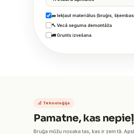
🧱 Iekļaut materiālus (bruģis, šķemba
🔨 Vecā seguma demontāža
🚛 Grunts izvešana
📐 Tehnoloģija
Pamatne, kas nepieļ
Bruģa mūžu nosaka tas, kas ir zem tā. Ap