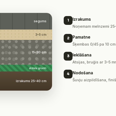
Izrakums
1
segums
Noņemam melnzemi 25–4
3–5 cm
Pamatne
2
Šķembas 0/45 pa 10 cm kā
15–30 cm
Ieklāšana
3
Atsijas, bruģis ar 3–5
atdala grunti
Nodošana
4
Šuvju aizpildīšana, fini
izrakums 25–40 cm