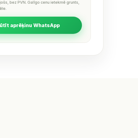
ējošs, bez PVN. Galīgo cenu ietekmē grunts,
ēle.
ūtīt aprēķinu WhatsApp