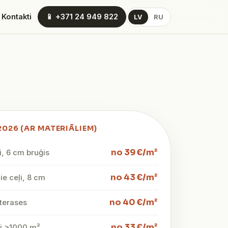
 Kontakti
📱 +371 24 949 822
LV
RU
2026 (AR MATERIĀLIEM)
no 39 €/m²
i, 6 cm bruģis
no 43 €/m²
e ceļi, 8 cm
no 40 €/m²
terases
no 33 €/m²
mi >1000 m²