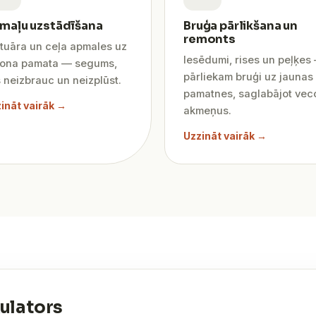
maļu uzstādīšana
Bruģa pārlikšana un
remonts
tuāra un ceļa apmales uz
Iesēdumi, rises un peļķes
tona pamata — segums,
pārliekam bruģi uz jaunas
 neizbrauc un neizplūst.
pamatnes, saglabājot vec
ināt vairāk →
akmeņus.
Uzzināt vairāk →
ulators