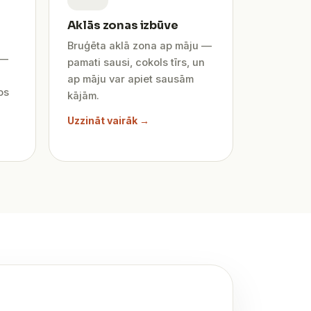
Aklās zonas izbūve
Bruģēta aklā zona ap māju —
 —
pamati sausi, cokols tīrs, un
ap māju var apiet sausām
os
kājām.
Uzzināt vairāk →