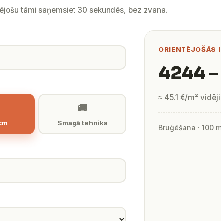
tējošu tāmi saņemsiet 30 sekundēs, bez zvana.
ORIENTĒJOŠĀS 
4244 –
≈ 45.1 €/m² vidēji
🚚
 cm
Smagā tehnika
Bruģēšana · 100 