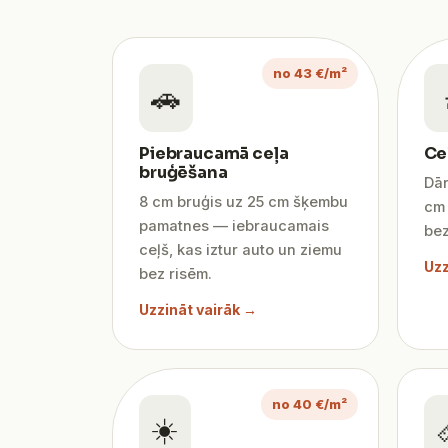
no 43 €/m²
🚗
Piebraucamā ceļa
Ce
bruģēšana
Dār
8 cm bruģis uz 25 cm šķembu
cm 
pamatnes — iebraucamais
bez
ceļš, kas iztur auto un ziemu
Uzz
bez risēm.
Uzzināt vairāk →
no 40 €/m²
☀️