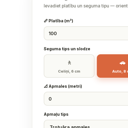
Ievadiet platību un seguma tipu — orien
📏 Platība (m²)
Seguma tips un slodze
🚶
🚗
Celiņi, 6 cm
Auto, 8
📐 Apmales (metri)
Apmaļu tips