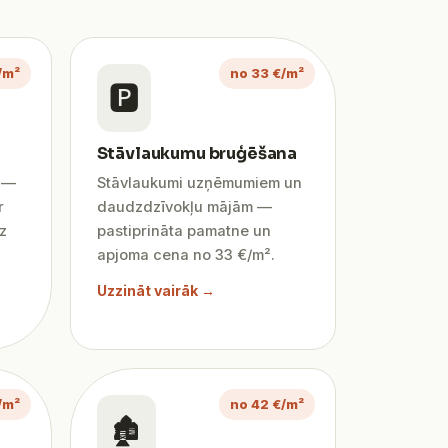
/m²
no 33 €/m²
🅿️
Stāvlaukumu bruģēšana
ī —
Stāvlaukumi uzņēmumiem un
r
daudzdzīvokļu mājām —
z
pastiprināta pamatne un
apjoma cena no 33 €/m².
Uzzināt vairāk →
/m²
no 42 €/m²
🏚️