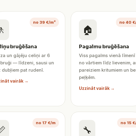
no 39 €/m²
no 40 €
🚶
🏠
liņu bruģēšana
Pagalmu bruģēšana
za un gājēju celiņi ar 6
Viss pagalms vienā līmen
bruģi — līdzeni, sausi un
no vārtiem līdz lievenim, a
 dubļiem pat rudenī.
pareiziem kritumiem un be
peļķēm.
ināt vairāk →
Uzzināt vairāk →
no 17 €/m
no 15 €
📏
🔧