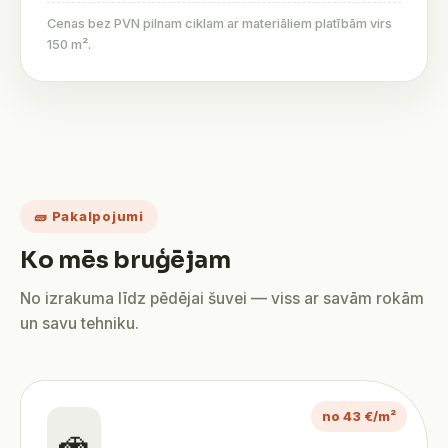
Cenas bez PVN pilnam ciklam ar materiāliem platībām virs
150 m².
🧱 Pakalpojumi
Ko mēs bruģējam
No izrakuma līdz pēdējai šuvei — viss ar savām rokām
un savu tehniku.
no 43 €/m²
🚗