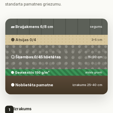
standarta pamatnes griezumu.
🧱 Bruģakmens 6/8 cm
segums
🟡 Atsijas 0/4
3–5 cm
⚪ Šķembas 0/45 blietētas
15–30 cm
🟢 Ģeotekstils 150 g/m²
atdala grunti
🟤 Noblietēta pamatne
izrakums 25–40 cm
Izrakums
1