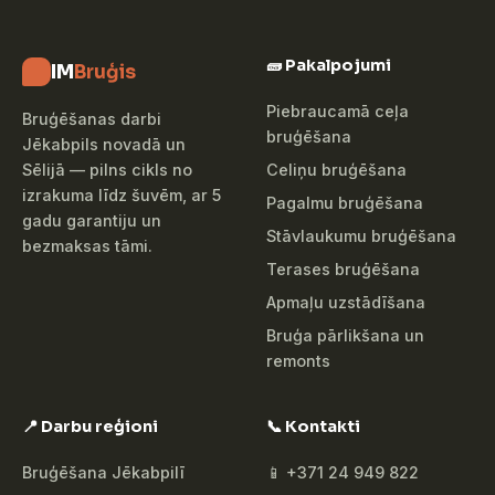
🧱 Pakalpojumi
IM
Bruģis
Piebraucamā ceļa
Bruģēšanas darbi
bruģēšana
Jēkabpils novadā un
Celiņu bruģēšana
Sēlijā — pilns cikls no
izrakuma līdz šuvēm, ar 5
Pagalmu bruģēšana
gadu garantiju un
Stāvlaukumu bruģēšana
bezmaksas tāmi.
Terases bruģēšana
Apmaļu uzstādīšana
Bruģa pārlikšana un
remonts
📍 Darbu reģioni
📞 Kontakti
Bruģēšana Jēkabpilī
📱 +371 24 949 822