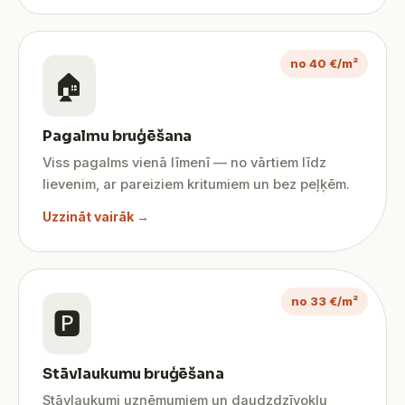
no 40 €/m²
🏠
Pagalmu bruģēšana
Viss pagalms vienā līmenī — no vārtiem līdz
lievenim, ar pareiziem kritumiem un bez peļķēm.
Uzzināt vairāk →
no 33 €/m²
🅿️
Stāvlaukumu bruģēšana
Stāvlaukumi uzņēmumiem un daudzdzīvokļu