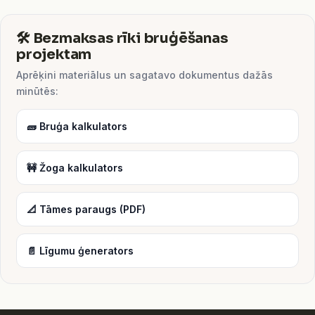
🛠️ Bezmaksas rīki bruģēšanas
projektam
Aprēķini materiālus un sagatavo dokumentus dažās
minūtēs:
🧱 Bruģa kalkulators
🚧 Žoga kalkulators
📐 Tāmes paraugs (PDF)
📄 Līgumu ģenerators