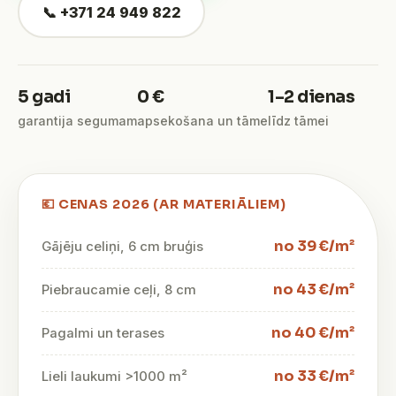
📞 +371 24 949 822
5 gadi
0 €
1–2 dienas
garantija segumam
apsekošana un tāme
līdz tāmei
💶 CENAS 2026 (AR MATERIĀLIEM)
no 39 €/m²
Gājēju celiņi, 6 cm bruģis
no 43 €/m²
Piebraucamie ceļi, 8 cm
no 40 €/m²
Pagalmi un terases
no 33 €/m²
Lieli laukumi >1000 m²