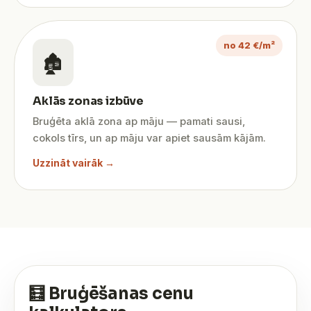
no 42 €/m²
🏚️
Aklās zonas izbūve
Bruģēta aklā zona ap māju — pamati sausi,
cokols tīrs, un ap māju var apiet sausām kājām.
Uzzināt vairāk →
🧮 Bruģēšanas cenu