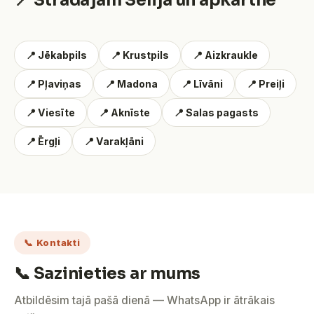
📍 Strādājam Sēlijā un apkārtnē
📍 Jēkabpils
📍 Krustpils
📍 Aizkraukle
📍 Pļaviņas
📍 Madona
📍 Līvāni
📍 Preiļi
📍 Viesīte
📍 Aknīste
📍 Salas pagasts
📍 Ērgļi
📍 Varakļāni
📞 Kontakti
📞 Sazinieties ar mums
Atbildēsim tajā pašā dienā — WhatsApp ir ātrākais