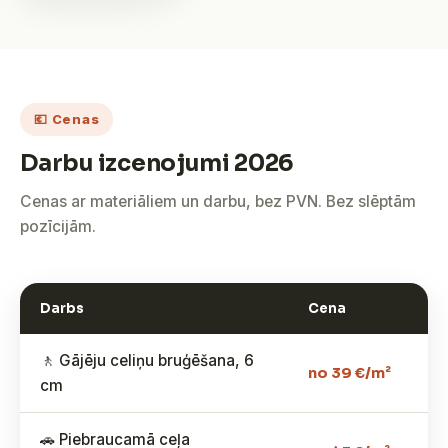
💶 Cenas
Darbu izcenojumi 2026
Cenas ar materiāliem un darbu, bez PVN. Bez slēptām
pozīcijām.
Darbs
Cena
🚶 Gājēju celiņu bruģēšana, 6
no 39 €/m²
cm
🚗 Piebraucamā ceļa