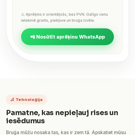
⚠️ Aprēķins ir orientējošs, bez PVN. Galīgo cenu
ietekmē grunts, piekļuve un bruģa izvēle.
📲 Nosūtīt aprēķinu WhatsApp
📐 Tehnoloģija
Pamatne, kas nepieļauj rises un
iesēdumus
Bruģa mūžu nosaka tas, kas ir zem tā. Apskatiet mūsu