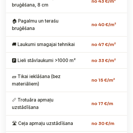
no 43 €/m²
bruģēšana, 8 cm
🏠 Pagalmu un terašu
no 40 €/m²
bruģēšana
🚚 Laukumi smagajai tehnikai
no 47 €/m²
🅿️ Lieli stāvlaukumi >1000 m²
no 33 €/m²
🧱 Tikai ieklāšana (bez
no 15 €/m²
materiāliem)
📏 Trotuāra apmaļu
no 17 €/m
uzstādīšana
🛣️ Ceļa apmaļu uzstādīšana
no 30 €/m