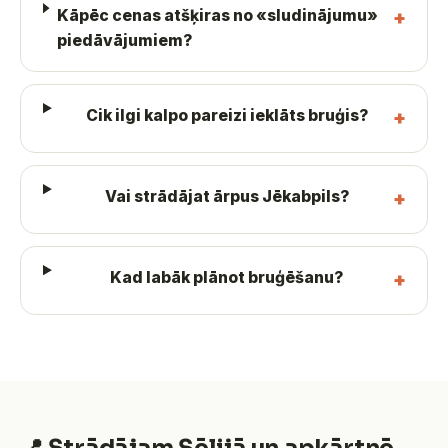
Kāpēc cenas atšķiras no «sludinājumu»
piedāvājumiem?
Cik ilgi kalpo pareizi ieklāts bruģis?
Vai strādājat ārpus Jēkabpils?
Kad labāk plānot bruģēšanu?