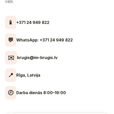
ceļš.
📱
+371 24 949 822
💬
WhatsApp: +371 24 949 822
✉️
brugis@im-brugis.lv
📍
Rīga, Latvija
🕗
Darba dienās 8:00–19:00