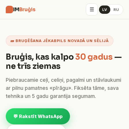
☰
IM
Bruģis
LV
RU
🧱 BRUĢĒŠANA JĒKABPILS NOVADĀ UN SĒLIJĀ
Bruģis, kas kalpo
30 gadus
—
ne trīs ziemas
Piebraucamie ceļi, celiņi, pagalmi un stāvlaukumi
ar pilnu pamatnes «pīrāgu». Fiksēta tāme, sava
tehnika un 5 gadu garantija segumam.
💬 Rakstīt WhatsApp