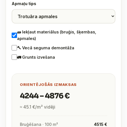
Apmaļu tips
🧱 Iekļaut materiālus (bruģis, šķembas,
apmales)
🔨 Vecā seguma demontāža
🚛 Grunts izvešana
ORIENTĒJOŠĀS IZMAKSAS
4244 – 4876 €
≈ 45.1 €/m² vidēji
Bruģēšana · 100 m²
4515 €