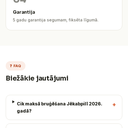
Garantija
5 gadu garantija segumam, fiksēta līgumā.
❓ FAQ
Biežākie jautājumi
Cik maksā bruģēšana Jēkabpilī 2026.
gadā?