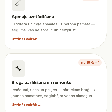
📏
Apmaļu uzstādīšana
Trotuāra un ceļa apmales uz betona pamata —
segums, kas neizbrauc un neizplūst.
Uzzināt vairāk →
no 15 €/m²
🔧
Bruģa pārlikšana un remonts
Iesēdumi, rises un peļķes — pārliekam bruģi uz
jaunas pamatnes, saglabājot vecos akmeņus.
Uzzināt vairāk →