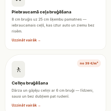
Piebraucamā ceļa bruģēšana
8 cm bruģis uz 25 cm šķembu pamatnes —
iebraucamais ceļš, kas iztur auto un ziemu bez
risēm.
Uzzināt vairāk →
no 39 €/m²
🚶
Celiņu bruģēšana
Dārza un gājēju celiņi ar 6 cm bruģi — līdzeni,
sausi un bez dubļiem pat rudenī.
Uzzināt vairāk →