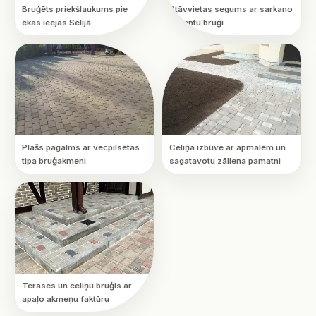
Bruģēts priekšlaukums pie
Stāvvietas segums ar sarkano
ēkas ieejas Sēlijā
akcentu bruģi
Plašs pagalms ar vecpilsētas
Celiņa izbūve ar apmalēm un
tipa bruģakmeni
sagatavotu zāliena pamatni
Terases un celiņu bruģis ar
apaļo akmeņu faktūru