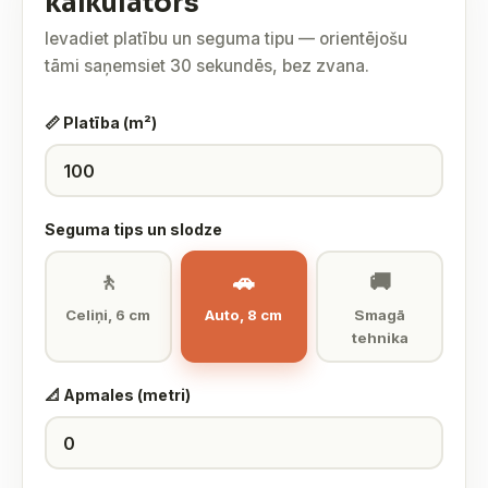
kalkulators
Ievadiet platību un seguma tipu — orientējošu
tāmi saņemsiet 30 sekundēs, bez zvana.
📏 Platība (m²)
Seguma tips un slodze
🚶
🚗
🚚
Celiņi, 6 cm
Auto, 8 cm
Smagā
tehnika
📐 Apmales (metri)