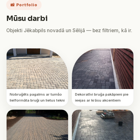
📸 Portfolio
Mūsu darbi
Objekti Jēkabpils novadā un Sēlijā — bez filtriem, kā ir.
Nobruģēts pagalms ar tumšo
Dekoratīvi bruģa pakāpieni pie
lielformāta bruģi un lietus tekni
ieejas ar krāsu akcentiem