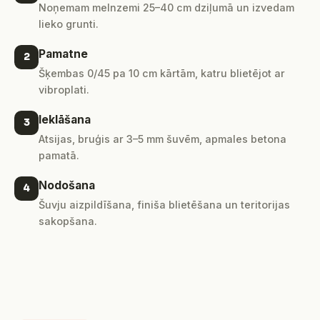
Noņemam melnzemi 25–40 cm dziļumā un izvedam
lieko grunti.
Pamatne
2
Šķembas 0/45 pa 10 cm kārtām, katru blietējot ar
vibroplati.
Ieklāšana
3
Atsijas, bruģis ar 3–5 mm šuvēm, apmales betona
pamatā.
Nodošana
4
Šuvju aizpildīšana, finiša blietēšana un teritorijas
sakopšana.