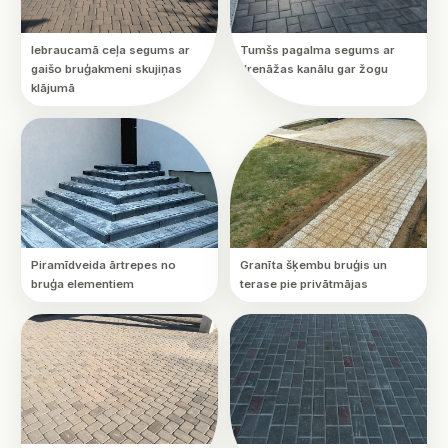
Iebraucamā ceļa segums ar
Tumšs pagalma segums ar
gaišo bruģakmeni skujiņas
drenāžas kanālu gar žogu
klājumā
Piramīdveida ārtrepes no
Granīta šķembu bruģis un
bruģa elementiem
terase pie privātmājas