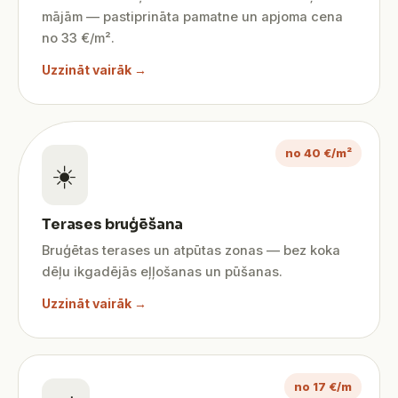
mājām — pastiprināta pamatne un apjoma cena
no 33 €/m².
Uzzināt vairāk →
no 40 €/m²
☀️
Terases bruģēšana
Bruģētas terases un atpūtas zonas — bez koka
dēļu ikgadējās eļļošanas un pūšanas.
Uzzināt vairāk →
no 17 €/m