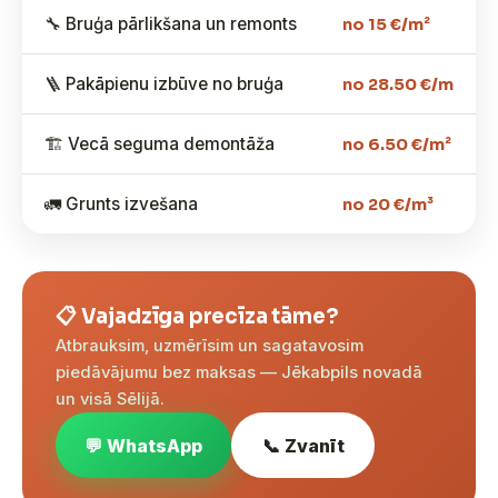
🔧 Bruģa pārlikšana un remonts
no 15 €/m²
🪜 Pakāpienu izbūve no bruģa
no 28.50 €/m
🏗️ Vecā seguma demontāža
no 6.50 €/m²
🚛 Grunts izvešana
no 20 €/m³
📋 Vajadzīga precīza tāme?
Atbrauksim, uzmērīsim un sagatavosim
piedāvājumu bez maksas — Jēkabpils novadā
un visā Sēlijā.
💬 WhatsApp
📞 Zvanīt