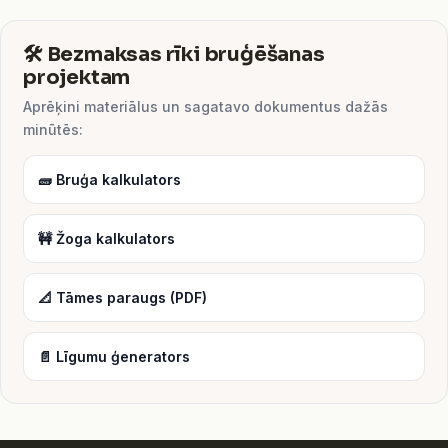
🛠️ Bezmaksas rīki bruģēšanas
projektam
Aprēķini materiālus un sagatavo dokumentus dažās
minūtēs:
🧱 Bruģa kalkulators
🚧 Žoga kalkulators
📐 Tāmes paraugs (PDF)
📄 Līgumu ģenerators