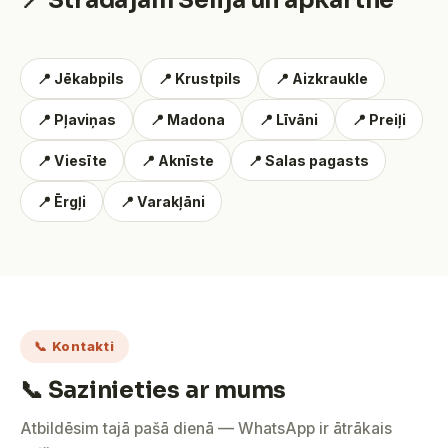
📍 Strādājam Sēlijā un apkārtnē
📍 Jēkabpils
📍 Krustpils
📍 Aizkraukle
📍 Pļaviņas
📍 Madona
📍 Līvāni
📍 Preiļi
📍 Viesīte
📍 Aknīste
📍 Salas pagasts
📍 Ērgļi
📍 Varakļāni
📞 Kontakti
📞 Sazinieties ar mums
Atbildēsim tajā pašā dienā — WhatsApp ir ātrākais