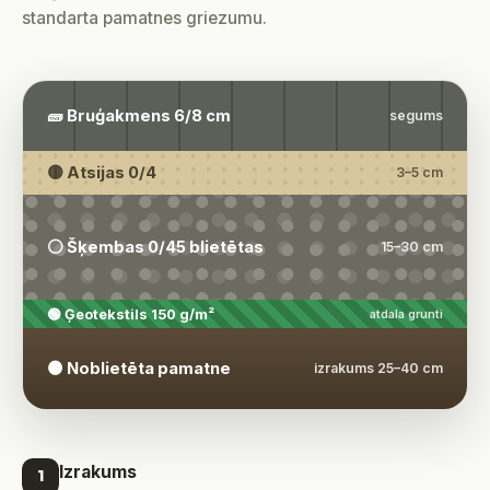
standarta pamatnes griezumu.
🧱 Bruģakmens 6/8 cm
segums
🟡 Atsijas 0/4
3–5 cm
⚪ Šķembas 0/45 blietētas
15–30 cm
🟢 Ģeotekstils 150 g/m²
atdala grunti
🟤 Noblietēta pamatne
izrakums 25–40 cm
Izrakums
1