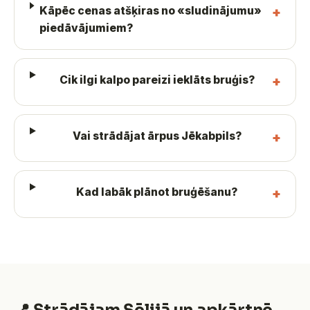
Kāpēc cenas atšķiras no «sludinājumu»
piedāvājumiem?
Cik ilgi kalpo pareizi ieklāts bruģis?
Vai strādājat ārpus Jēkabpils?
Kad labāk plānot bruģēšanu?