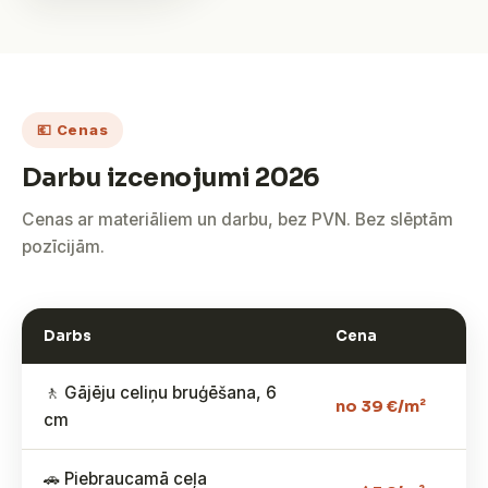
💶 Cenas
Darbu izcenojumi 2026
Cenas ar materiāliem un darbu, bez PVN. Bez slēptām
pozīcijām.
Darbs
Cena
🚶 Gājēju celiņu bruģēšana, 6
no 39 €/m²
cm
🚗 Piebraucamā ceļa