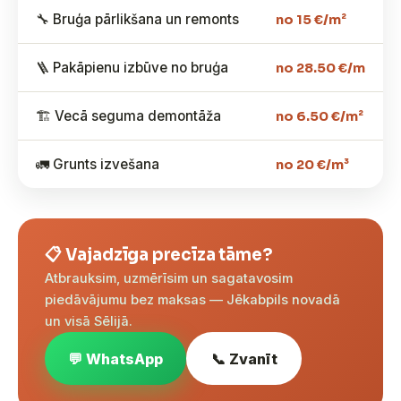
🔧 Bruģa pārlikšana un remonts
no 15 €/m²
🪜 Pakāpienu izbūve no bruģa
no 28.50 €/m
🏗️ Vecā seguma demontāža
no 6.50 €/m²
🚛 Grunts izvešana
no 20 €/m³
📋 Vajadzīga precīza tāme?
Atbrauksim, uzmērīsim un sagatavosim
piedāvājumu bez maksas — Jēkabpils novadā
un visā Sēlijā.
💬 WhatsApp
📞 Zvanīt