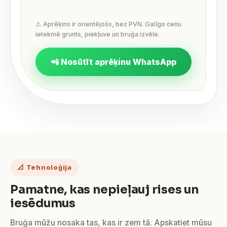
⚠️ Aprēķins ir orientējošs, bez PVN. Galīgo cenu
ietekmē grunts, piekļuve un bruģa izvēle.
📲 Nosūtīt aprēķinu WhatsApp
📐 Tehnoloģija
Pamatne, kas nepieļauj rises un
iesēdumus
Bruģa mūžu nosaka tas, kas ir zem tā. Apskatiet mūsu