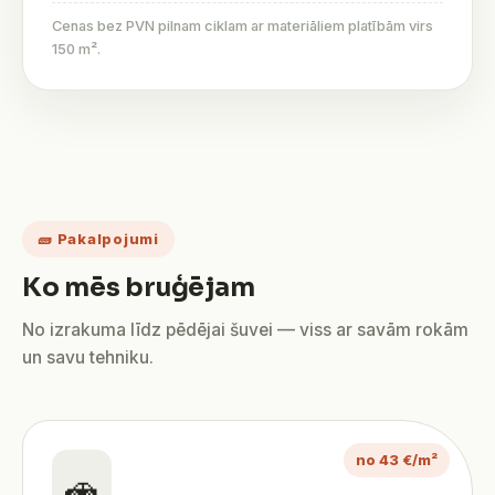
Cenas bez PVN pilnam ciklam ar materiāliem platībām virs
150 m².
🧱 Pakalpojumi
Ko mēs bruģējam
No izrakuma līdz pēdējai šuvei — viss ar savām rokām
un savu tehniku.
no 43 €/m²
🚗