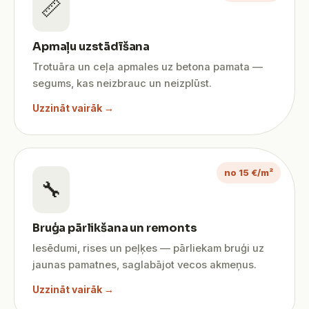
📏
Apmaļu uzstādīšana
Trotuāra un ceļa apmales uz betona pamata —
segums, kas neizbrauc un neizplūst.
Uzzināt vairāk →
no 15 €/m²
🔧
Bruģa pārlikšana un remonts
Iesēdumi, rises un peļķes — pārliekam bruģi uz
jaunas pamatnes, saglabājot vecos akmeņus.
Uzzināt vairāk →