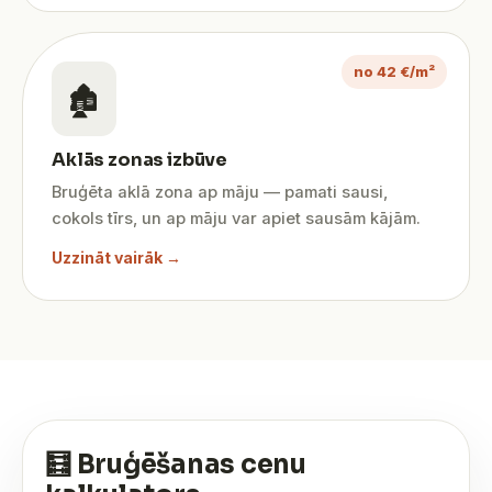
no 42 €/m²
🏚️
Aklās zonas izbūve
Bruģēta aklā zona ap māju — pamati sausi,
cokols tīrs, un ap māju var apiet sausām kājām.
Uzzināt vairāk →
🧮 Bruģēšanas cenu