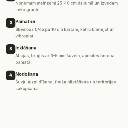
Noņemam melnzemi 25–40 cm dziļumā un izvedam
lieko grunti.
Pamatne
2
Šķembas 0/45 pa 10 cm kārtām, katru blietējot ar
vibroplati.
Ieklāšana
3
Atsijas, bruģis ar 3–5 mm šuvēm, apmales betona
pamatā.
Nodošana
4
Šuvju aizpildīšana, finiša blietēšana un teritorijas
sakopšana.