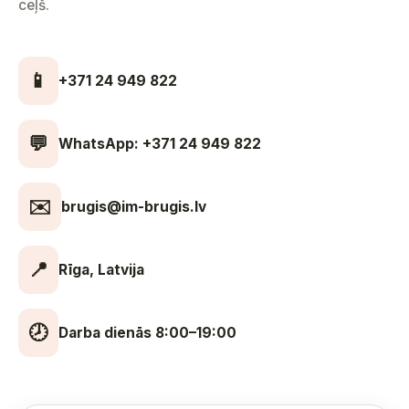
ceļš.
📱
+371 24 949 822
💬
WhatsApp: +371 24 949 822
✉️
brugis@im-brugis.lv
📍
Rīga, Latvija
🕗
Darba dienās 8:00–19:00