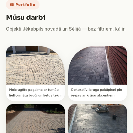
📸 Portfolio
Mūsu darbi
Objekti Jēkabpils novadā un Sēlijā — bez filtriem, kā ir.
Nobruģēts pagalms ar tumšo
Dekoratīvi bruģa pakāpieni pie
lielformāta bruģi un lietus tekni
ieejas ar krāsu akcentiem