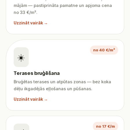
mājām — pastiprināta pamatne un apjoma cena
no 33 €/m².
Uzzināt vairāk →
no 40 €/m²
☀️
Terases bruģēšana
Bruģētas terases un atpūtas zonas — bez koka
dēļu ikgadējās eļļošanas un pūšanas.
Uzzināt vairāk →
no 17 €/m