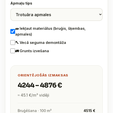
Apmaļu tips
🧱 Iekļaut materiālus (bruģis, šķembas,
apmales)
🔨 Vecā seguma demontāža
🚛 Grunts izvešana
ORIENTĒJOŠĀS IZMAKSAS
4244 – 4876 €
≈ 45.1 €/m² vidēji
Bruģēšana · 100 m²
4515 €