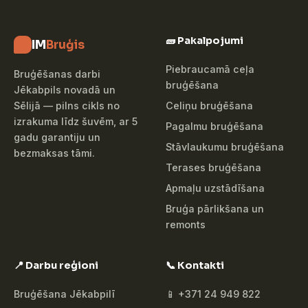
🧱 Pakalpojumi
IM
Bruģis
Piebraucamā ceļa
Bruģēšanas darbi
bruģēšana
Jēkabpils novadā un
Celiņu bruģēšana
Sēlijā — pilns cikls no
izrakuma līdz šuvēm, ar 5
Pagalmu bruģēšana
gadu garantiju un
Stāvlaukumu bruģēšana
bezmaksas tāmi.
Terases bruģēšana
Apmaļu uzstādīšana
Bruģa pārlikšana un
remonts
📍 Darbu reģioni
📞 Kontakti
Bruģēšana Jēkabpilī
📱 +371 24 949 822