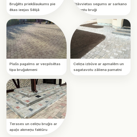
Bruģēts priekšlaukums pie
Stāvvietas segums ar sarkano
ēkas ieejas Sēlijā
akcentu bruģi
Plašs pagalms ar vecpilsētas
Celiņa izbūve ar apmalēm un
tipa bruģakmeni
sagatavotu zāliena pamatni
Terases un celiņu bruģis ar
apaļo akmeņu faktūru