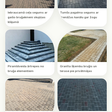
Iebraucamā ceļa segums ar
Tumšs pagalma segums ar
gaišo bruģakmeni skujiņas
drenāžas kanālu gar žogu
klājumā
Piramīdveida ārtrepes no
Granīta šķembu bruģis un
bruģa elementiem
terase pie privātmājas