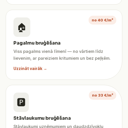
no 40 €/m²
🏠
Pagalmu bruģēšana
Viss pagalms vienā līmenī — no vārtiem līdz
lievenim, ar pareiziem kritumiem un bez peļķēm.
Uzzināt vairāk →
no 33 €/m²
🅿️
Stāvlaukumu bruģēšana
Stāvlaukumi uzņēmumiem un daudzdzīvokļu