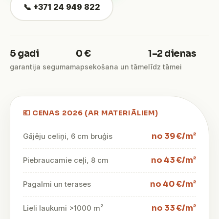
📞 +371 24 949 822
5 gadi
0 €
1–2 dienas
garantija segumam
apsekošana un tāme
līdz tāmei
💶 CENAS 2026 (AR MATERIĀLIEM)
no 39 €/m²
Gājēju celiņi, 6 cm bruģis
no 43 €/m²
Piebraucamie ceļi, 8 cm
no 40 €/m²
Pagalmi un terases
no 33 €/m²
Lieli laukumi >1000 m²