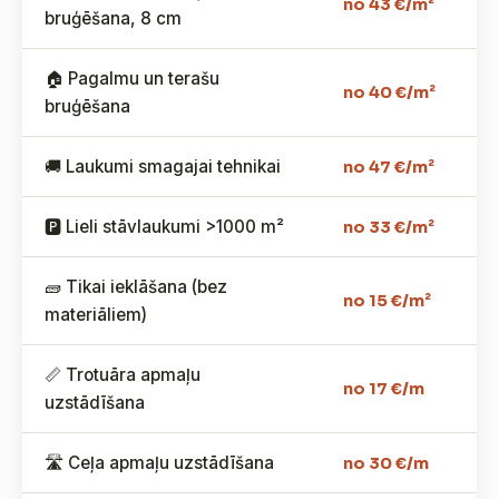
no 43 €/m²
bruģēšana, 8 cm
🏠 Pagalmu un terašu
no 40 €/m²
bruģēšana
🚚 Laukumi smagajai tehnikai
no 47 €/m²
🅿️ Lieli stāvlaukumi >1000 m²
no 33 €/m²
🧱 Tikai ieklāšana (bez
no 15 €/m²
materiāliem)
📏 Trotuāra apmaļu
no 17 €/m
uzstādīšana
🛣️ Ceļa apmaļu uzstādīšana
no 30 €/m