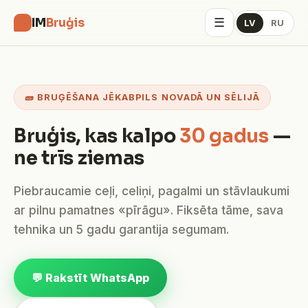
☰
IM
Bruģis
LV
RU
🧱 BRUĢĒŠANA JĒKABPILS NOVADĀ UN SĒLIJĀ
Bruģis, kas kalpo
30 gadus
—
ne trīs ziemas
Piebraucamie ceļi, celiņi, pagalmi un stāvlaukumi
ar pilnu pamatnes «pīrāgu». Fiksēta tāme, sava
tehnika un 5 gadu garantija segumam.
💬 Rakstīt WhatsApp