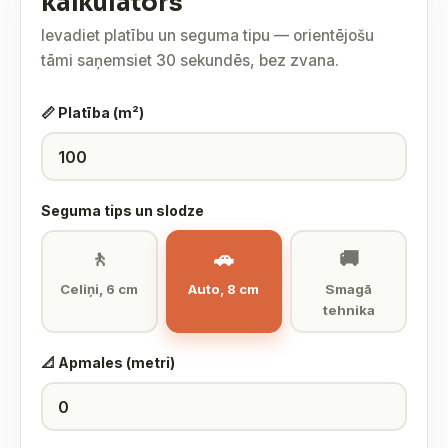
kalkulators
Ievadiet platību un seguma tipu — orientējošu
tāmi saņemsiet 30 sekundēs, bez zvana.
📏 Platība (m²)
Seguma tips un slodze
🚶
🚗
🚚
Celiņi, 6 cm
Auto, 8 cm
Smagā
tehnika
📐 Apmales (metri)