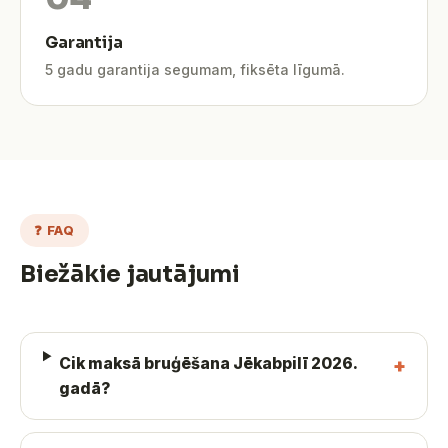
Garantija
5 gadu garantija segumam, fiksēta līgumā.
❓ FAQ
Biežākie jautājumi
Cik maksā bruģēšana Jēkabpilī 2026.
gadā?