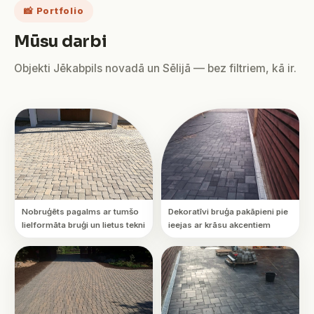
📸 Portfolio
Mūsu darbi
Objekti Jēkabpils novadā un Sēlijā — bez filtriem, kā ir.
Nobruģēts pagalms ar tumšo
Dekoratīvi bruģa pakāpieni pie
lielformāta bruģi un lietus tekni
ieejas ar krāsu akcentiem