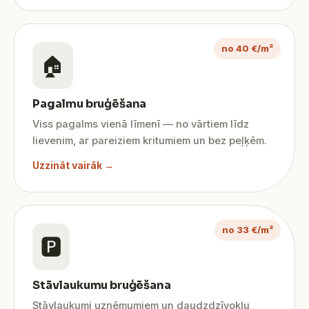
no 40 €/m²
🏠
Pagalmu bruģēšana
Viss pagalms vienā līmenī — no vārtiem līdz
lievenim, ar pareiziem kritumiem un bez peļķēm.
Uzzināt vairāk →
no 33 €/m²
🅿️
Stāvlaukumu bruģēšana
Stāvlaukumi uzņēmumiem un daudzdzīvokļu