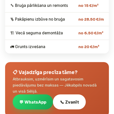
🔧 Bruģa pārlikšana un remonts
no 15 €/m²
🪜 Pakāpienu izbūve no bruģa
no 28.50 €/m
🏗️ Vecā seguma demontāža
no 6.50 €/m²
🚛 Grunts izvešana
no 20 €/m³
📋 Vajadzīga precīza tāme?
Atbrauksim, uzmērīsim un sagatavosim
piedāvājumu bez maksas — Jēkabpils novadā
un visā Sēlijā.
💬 WhatsApp
📞 Zvanīt