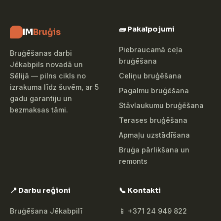
🧱 Pakalpojumi
IM
Bruģis
Piebraucamā ceļa
Bruģēšanas darbi
bruģēšana
Jēkabpils novadā un
Celiņu bruģēšana
Sēlijā — pilns cikls no
izrakuma līdz šuvēm, ar 5
Pagalmu bruģēšana
gadu garantiju un
Stāvlaukumu bruģēšana
bezmaksas tāmi.
Terases bruģēšana
Apmaļu uzstādīšana
Bruģa pārlikšana un
remonts
📍 Darbu reģioni
📞 Kontakti
Bruģēšana Jēkabpilī
📱 +371 24 949 822