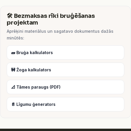
🛠️ Bezmaksas rīki bruģēšanas
projektam
Aprēķini materiālus un sagatavo dokumentus dažās
minūtēs:
🧱 Bruģa kalkulators
🚧 Žoga kalkulators
📐 Tāmes paraugs (PDF)
📄 Līgumu ģenerators