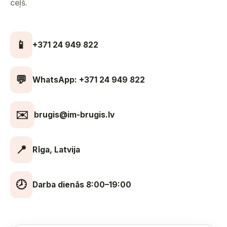
ceļš.
📱
+371 24 949 822
💬
WhatsApp: +371 24 949 822
✉️
brugis@im-brugis.lv
📍
Rīga, Latvija
🕗
Darba dienās 8:00–19:00