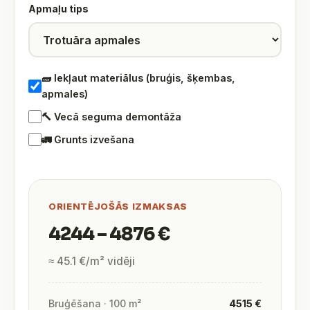
Apmaļu tips
🧱 Iekļaut materiālus (bruģis, šķembas,
apmales)
🔨 Vecā seguma demontāža
🚛 Grunts izvešana
ORIENTĒJOŠĀS IZMAKSAS
4244 – 4876 €
≈ 45.1 €/m² vidēji
Bruģēšana · 100 m²
4515 €