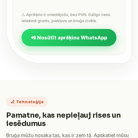
⚠️ Aprēķins ir orientējošs, bez PVN. Galīgo cenu
ietekmē grunts, piekļuve un bruģa izvēle.
📲 Nosūtīt aprēķinu WhatsApp
📐 Tehnoloģija
Pamatne, kas nepieļauj rises un
iesēdumus
Bruģa mūžu nosaka tas, kas ir zem tā. Apskatiet mūsu