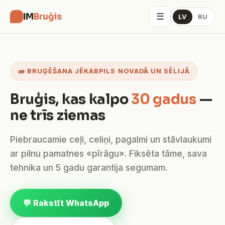
☰
IM
Bruģis
LV
RU
🧱 BRUĢĒŠANA JĒKABPILS NOVADĀ UN SĒLIJĀ
Bruģis, kas kalpo
30 gadus
—
ne trīs ziemas
Piebraucamie ceļi, celiņi, pagalmi un stāvlaukumi
ar pilnu pamatnes «pīrāgu». Fiksēta tāme, sava
tehnika un 5 gadu garantija segumam.
💬 Rakstīt WhatsApp