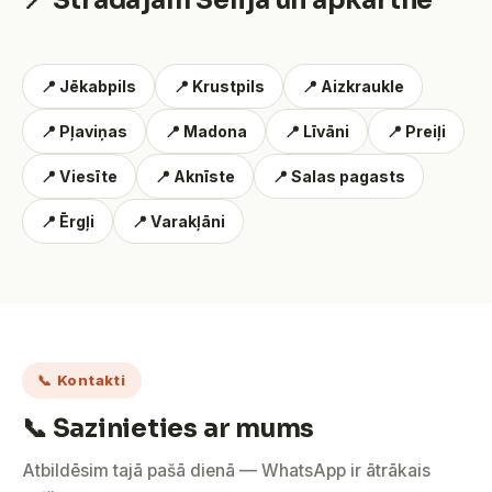
📍 Strādājam Sēlijā un apkārtnē
📍 Jēkabpils
📍 Krustpils
📍 Aizkraukle
📍 Pļaviņas
📍 Madona
📍 Līvāni
📍 Preiļi
📍 Viesīte
📍 Aknīste
📍 Salas pagasts
📍 Ērgļi
📍 Varakļāni
📞 Kontakti
📞 Sazinieties ar mums
Atbildēsim tajā pašā dienā — WhatsApp ir ātrākais