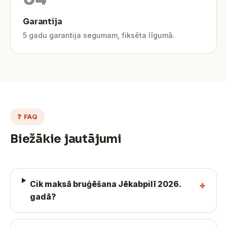
Garantija
5 gadu garantija segumam, fiksēta līgumā.
❓ FAQ
Biežākie jautājumi
Cik maksā bruģēšana Jēkabpilī 2026.
gadā?