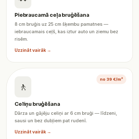
Piebraucamā ceļa bruģēšana
8 cm bruģis uz 25 cm šķembu pamatnes —
iebraucamais ceļš, kas iztur auto un ziemu bez
risēm.
Uzzināt vairāk →
no 39 €/m²
🚶
Celiņu bruģēšana
Dārza un gājēju celiņi ar 6 cm bruģi — līdzeni,
sausi un bez dubļiem pat rudenī.
Uzzināt vairāk →