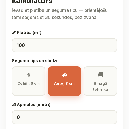
kalkulators
Ievadiet platību un seguma tipu — orientējošu
tāmi saņemsiet 30 sekundēs, bez zvana.
📏 Platība (m²)
Seguma tips un slodze
🚶
🚗
🚚
Celiņi, 6 cm
Auto, 8 cm
Smagā
tehnika
📐 Apmales (metri)