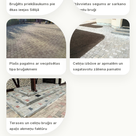
Bruģēts priekšlaukums pie
Stāvvietas segums ar sarkano
ēkas ieejas Sēlijā
akcentu bruģi
Plašs pagalms ar vecpilsētas
Celiņa izbūve ar apmalēm un
tipa bruģakmeni
sagatavotu zāliena pamatni
Terases un celiņu bruģis ar
apaļo akmeņu faktūru