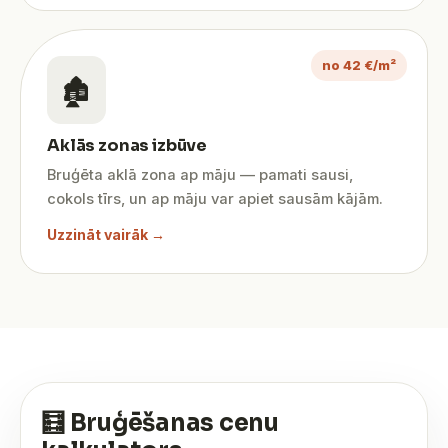
no 42 €/m²
🏚️
Aklās zonas izbūve
Bruģēta aklā zona ap māju — pamati sausi,
cokols tīrs, un ap māju var apiet sausām kājām.
Uzzināt vairāk →
🧮 Bruģēšanas cenu