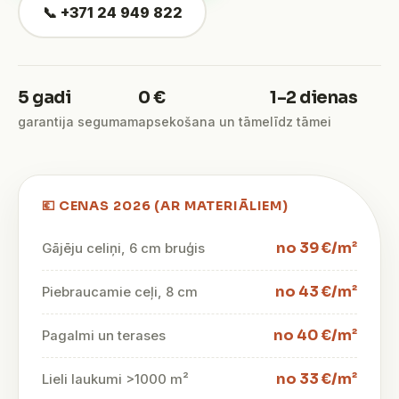
📞 +371 24 949 822
5 gadi
0 €
1–2 dienas
garantija segumam
apsekošana un tāme
līdz tāmei
💶 CENAS 2026 (AR MATERIĀLIEM)
no 39 €/m²
Gājēju celiņi, 6 cm bruģis
no 43 €/m²
Piebraucamie ceļi, 8 cm
no 40 €/m²
Pagalmi un terases
no 33 €/m²
Lieli laukumi >1000 m²