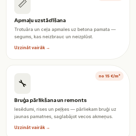
📏
Apmaļu uzstādīšana
Trotuāra un ceļa apmales uz betona pamata —
segums, kas neizbrauc un neizplūst.
Uzzināt vairāk →
no 15 €/m²
🔧
Bruģa pārlikšana un remonts
Iesēdumi, rises un peļķes — pārliekam bruģi uz
jaunas pamatnes, saglabājot vecos akmeņus.
Uzzināt vairāk →