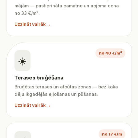
mājām — pastiprināta pamatne un apjoma cena
no 33 €/m².
Uzzināt vairāk →
no 40 €/m²
☀️
Terases bruģēšana
Bruģētas terases un atpūtas zonas — bez koka
dēļu ikgadējās eļļošanas un pūšanas.
Uzzināt vairāk →
no 17 €/m