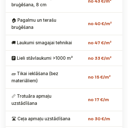
no 43 €/m²
bruģēšana, 8 cm
🏠 Pagalmu un terašu
no 40 €/m²
bruģēšana
🚚 Laukumi smagajai tehnikai
no 47 €/m²
🅿️ Lieli stāvlaukumi >1000 m²
no 33 €/m²
🧱 Tikai ieklāšana (bez
no 15 €/m²
materiāliem)
📏 Trotuāra apmaļu
no 17 €/m
uzstādīšana
🛣️ Ceļa apmaļu uzstādīšana
no 30 €/m