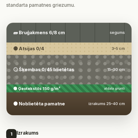
standarta pamatnes griezumu.
🧱 Bruģakmens 6/8 cm
segums
🟡 Atsijas 0/4
3–5 cm
⚪ Šķembas 0/45 blietētas
15–30 cm
🟢 Ģeotekstils 150 g/m²
atdala grunti
🟤 Noblietēta pamatne
izrakums 25–40 cm
Izrakums
1