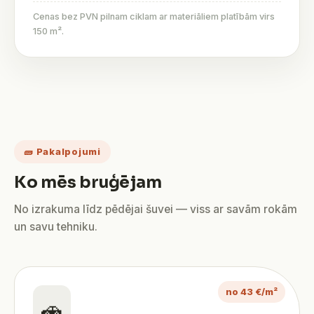
Cenas bez PVN pilnam ciklam ar materiāliem platībām virs
150 m².
🧱 Pakalpojumi
Ko mēs bruģējam
No izrakuma līdz pēdējai šuvei — viss ar savām rokām
un savu tehniku.
no 43 €/m²
🚗