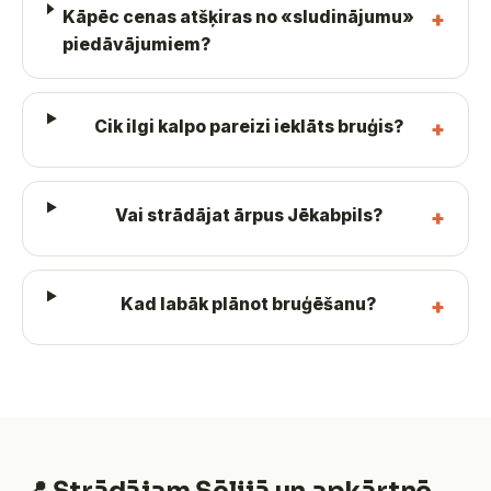
Kāpēc cenas atšķiras no «sludinājumu»
piedāvājumiem?
Cik ilgi kalpo pareizi ieklāts bruģis?
Vai strādājat ārpus Jēkabpils?
Kad labāk plānot bruģēšanu?