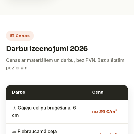
💶 Cenas
Darbu izcenojumi 2026
Cenas ar materiāliem un darbu, bez PVN. Bez slēptām
pozīcijām.
Darbs
Cena
🚶 Gājēju celiņu bruģēšana, 6
no 39 €/m²
cm
🚗 Piebraucamā ceļa