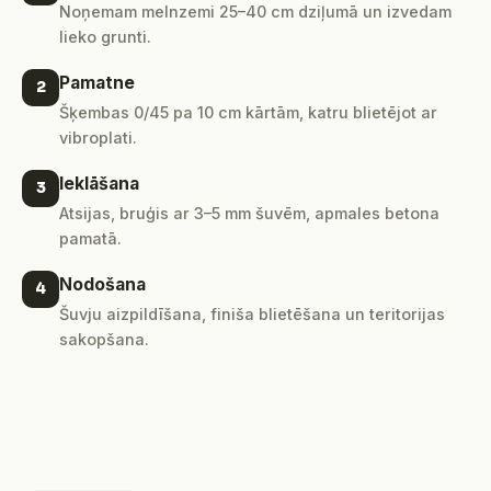
Noņemam melnzemi 25–40 cm dziļumā un izvedam
lieko grunti.
Pamatne
2
Šķembas 0/45 pa 10 cm kārtām, katru blietējot ar
vibroplati.
Ieklāšana
3
Atsijas, bruģis ar 3–5 mm šuvēm, apmales betona
pamatā.
Nodošana
4
Šuvju aizpildīšana, finiša blietēšana un teritorijas
sakopšana.