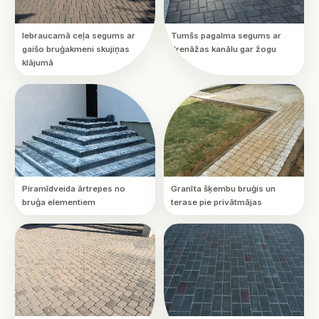
Iebraucamā ceļa segums ar
Tumšs pagalma segums ar
gaišo bruģakmeni skujiņas
drenāžas kanālu gar žogu
klājumā
Piramīdveida ārtrepes no
Granīta šķembu bruģis un
bruģa elementiem
terase pie privātmājas