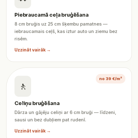
Piebraucamā ceļa bruģēšana
8 cm bruģis uz 25 cm šķembu pamatnes —
iebraucamais ceļš, kas iztur auto un ziemu bez
risēm.
Uzzināt vairāk →
no 39 €/m²
🚶
Celiņu bruģēšana
Dārza un gājēju celiņi ar 6 cm bruģi — līdzeni,
sausi un bez dubļiem pat rudenī.
Uzzināt vairāk →