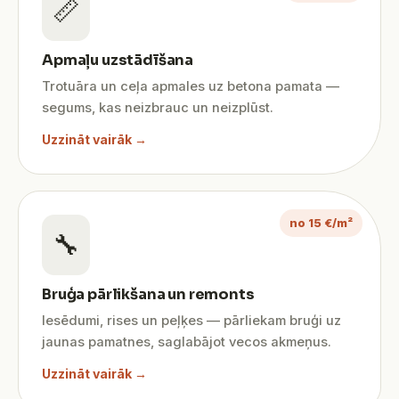
📏
Apmaļu uzstādīšana
Trotuāra un ceļa apmales uz betona pamata —
segums, kas neizbrauc un neizplūst.
Uzzināt vairāk →
no 15 €/m²
🔧
Bruģa pārlikšana un remonts
Iesēdumi, rises un peļķes — pārliekam bruģi uz
jaunas pamatnes, saglabājot vecos akmeņus.
Uzzināt vairāk →