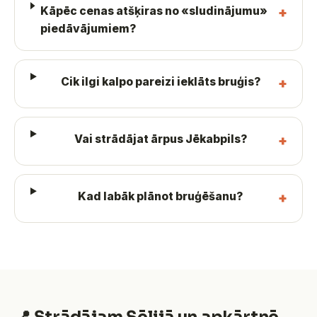
Kāpēc cenas atšķiras no «sludinājumu»
piedāvājumiem?
Cik ilgi kalpo pareizi ieklāts bruģis?
Vai strādājat ārpus Jēkabpils?
Kad labāk plānot bruģēšanu?