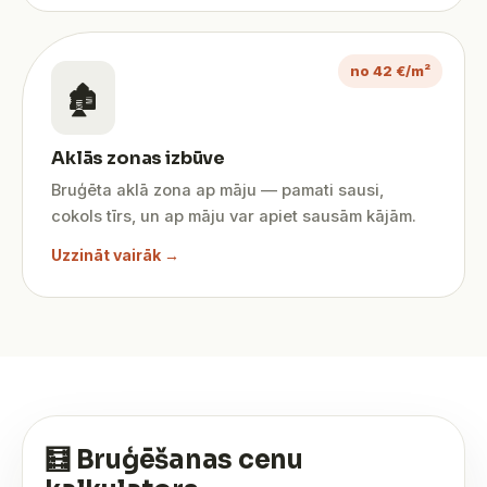
no 42 €/m²
🏚️
Aklās zonas izbūve
Bruģēta aklā zona ap māju — pamati sausi,
cokols tīrs, un ap māju var apiet sausām kājām.
Uzzināt vairāk →
🧮 Bruģēšanas cenu