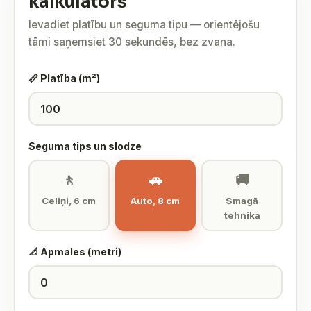
kalkulators
Ievadiet platību un seguma tipu — orientējošu
tāmi saņemsiet 30 sekundēs, bez zvana.
📏 Platība (m²)
Seguma tips un slodze
🚶
🚗
🚚
Celiņi, 6 cm
Auto, 8 cm
Smagā
tehnika
📐 Apmales (metri)