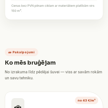
Cenas bez PVN pilnam ciklam ar materiāliem platībām virs
150 m².
🧱 Pakalpojumi
Ko mēs bruģējam
No izrakuma līdz pēdējai šuvei — viss ar savām rokām
un savu tehniku.
no 43 €/m²
🚗