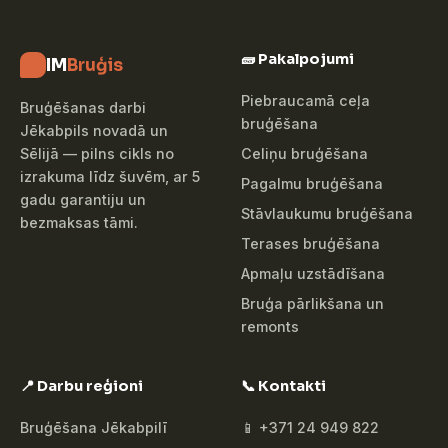
🧱 Pakalpojumi
IM
Bruģis
Piebraucamā ceļa
Bruģēšanas darbi
bruģēšana
Jēkabpils novadā un
Celiņu bruģēšana
Sēlijā — pilns cikls no
izrakuma līdz šuvēm, ar 5
Pagalmu bruģēšana
gadu garantiju un
Stāvlaukumu bruģēšana
bezmaksas tāmi.
Terases bruģēšana
Apmaļu uzstādīšana
Bruģa pārlikšana un
remonts
📍 Darbu reģioni
📞 Kontakti
Bruģēšana Jēkabpilī
📱 +371 24 949 822