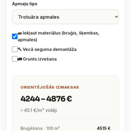
Apmaļu tips
🧱 Iekļaut materiālus (bruģis, šķembas,
apmales)
🔨 Vecā seguma demontāža
🚛 Grunts izvešana
ORIENTĒJOŠĀS IZMAKSAS
4244 – 4876 €
≈ 45.1 €/m² vidēji
Bruģēšana · 100 m²
4515 €