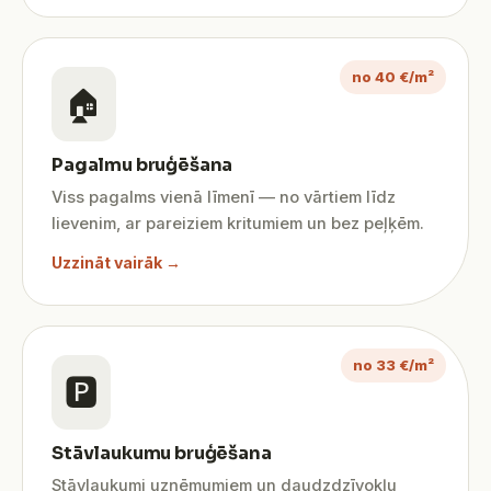
no 40 €/m²
🏠
Pagalmu bruģēšana
Viss pagalms vienā līmenī — no vārtiem līdz
lievenim, ar pareiziem kritumiem un bez peļķēm.
Uzzināt vairāk →
no 33 €/m²
🅿️
Stāvlaukumu bruģēšana
Stāvlaukumi uzņēmumiem un daudzdzīvokļu