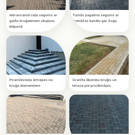
Iebraucamā ceļa segums ar
Tumšs pagalma segums ar
gaišo bruģakmeni skujiņas
drenāžas kanālu gar žogu
klājumā
Piramīdveida ārtrepes no
Granīta šķembu bruģis un
bruģa elementiem
terase pie privātmājas