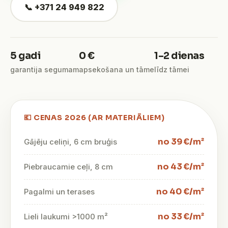
📞 +371 24 949 822
5 gadi
0 €
1–2 dienas
garantija segumam
apsekošana un tāme
līdz tāmei
💶 CENAS 2026 (AR MATERIĀLIEM)
no 39 €/m²
Gājēju celiņi, 6 cm bruģis
no 43 €/m²
Piebraucamie ceļi, 8 cm
no 40 €/m²
Pagalmi un terases
no 33 €/m²
Lieli laukumi >1000 m²