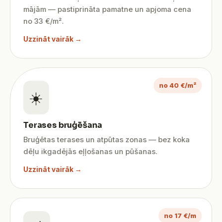
mājām — pastiprināta pamatne un apjoma cena
no 33 €/m².
Uzzināt vairāk →
no 40 €/m²
☀️
Terases bruģēšana
Bruģētas terases un atpūtas zonas — bez koka
dēļu ikgadējās eļļošanas un pūšanas.
Uzzināt vairāk →
no 17 €/m