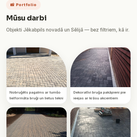
📸 Portfolio
Mūsu darbi
Objekti Jēkabpils novadā un Sēlijā — bez filtriem, kā ir.
Nobruģēts pagalms ar tumšo
Dekoratīvi bruģa pakāpieni pie
lielformāta bruģi un lietus tekni
ieejas ar krāsu akcentiem