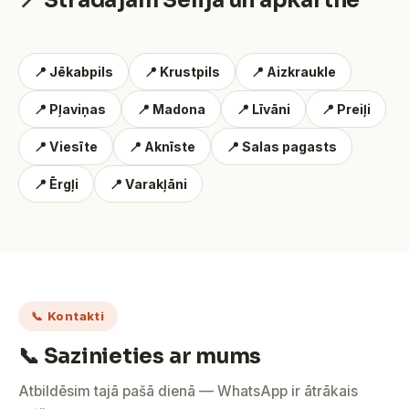
📍 Strādājam Sēlijā un apkārtnē
📍 Jēkabpils
📍 Krustpils
📍 Aizkraukle
📍 Pļaviņas
📍 Madona
📍 Līvāni
📍 Preiļi
📍 Viesīte
📍 Aknīste
📍 Salas pagasts
📍 Ērgļi
📍 Varakļāni
📞 Kontakti
📞 Sazinieties ar mums
Atbildēsim tajā pašā dienā — WhatsApp ir ātrākais