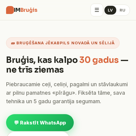
☰
IM
Bruģis
LV
RU
🧱 BRUĢĒŠANA JĒKABPILS NOVADĀ UN SĒLIJĀ
Bruģis, kas kalpo
30 gadus
—
ne trīs ziemas
Piebraucamie ceļi, celiņi, pagalmi un stāvlaukumi
ar pilnu pamatnes «pīrāgu». Fiksēta tāme, sava
tehnika un 5 gadu garantija segumam.
💬 Rakstīt WhatsApp