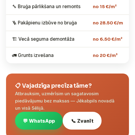
🔧 Bruģa pārlikšana un remonts
no 15 €/m²
🪜 Pakāpienu izbūve no bruģa
no 28.50 €/m
🏗️ Vecā seguma demontāža
no 6.50 €/m²
🚛 Grunts izvešana
no 20 €/m³
📋 Vajadzīga precīza tāme?
Atbrauksim, uzmērīsim un sagatavosim
piedāvājumu bez maksas — Jēkabpils novadā
un visā Sēlijā.
💬 WhatsApp
📞 Zvanīt