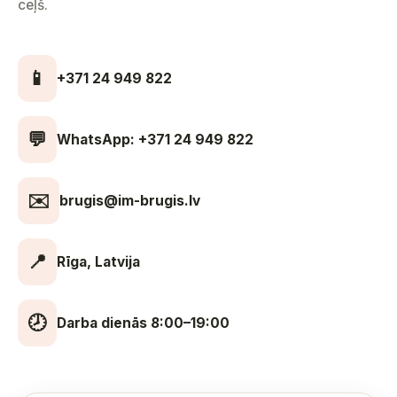
ceļš.
📱
+371 24 949 822
💬
WhatsApp: +371 24 949 822
✉️
brugis@im-brugis.lv
📍
Rīga, Latvija
🕗
Darba dienās 8:00–19:00