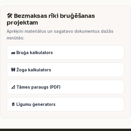
🛠️ Bezmaksas rīki bruģēšanas
projektam
Aprēķini materiālus un sagatavo dokumentus dažās
minūtēs:
🧱 Bruģa kalkulators
🚧 Žoga kalkulators
📐 Tāmes paraugs (PDF)
📄 Līgumu ģenerators