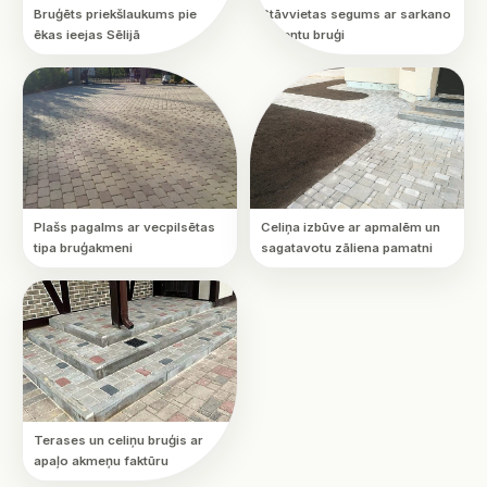
Bruģēts priekšlaukums pie
Stāvvietas segums ar sarkano
ēkas ieejas Sēlijā
akcentu bruģi
Plašs pagalms ar vecpilsētas
Celiņa izbūve ar apmalēm un
tipa bruģakmeni
sagatavotu zāliena pamatni
Terases un celiņu bruģis ar
apaļo akmeņu faktūru