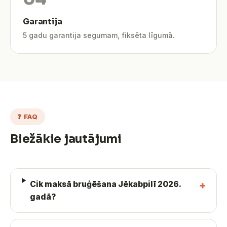
Garantija
5 gadu garantija segumam, fiksēta līgumā.
❓ FAQ
Biežākie jautājumi
Cik maksā bruģēšana Jēkabpilī 2026.
gadā?