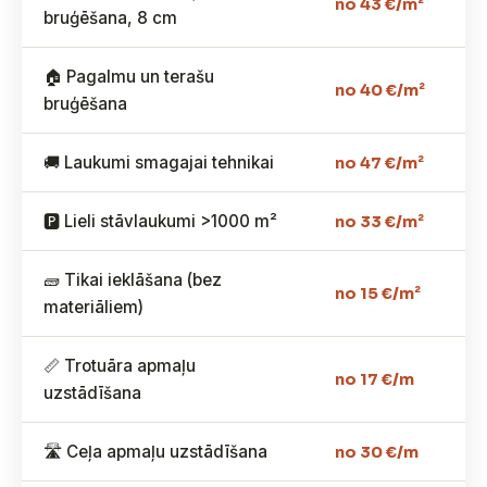
no 43 €/m²
bruģēšana, 8 cm
🏠 Pagalmu un terašu
no 40 €/m²
bruģēšana
🚚 Laukumi smagajai tehnikai
no 47 €/m²
🅿️ Lieli stāvlaukumi >1000 m²
no 33 €/m²
🧱 Tikai ieklāšana (bez
no 15 €/m²
materiāliem)
📏 Trotuāra apmaļu
no 17 €/m
uzstādīšana
🛣️ Ceļa apmaļu uzstādīšana
no 30 €/m