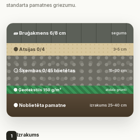
standarta pamatnes griezumu.
🧱 Bruģakmens 6/8 cm
segums
🟡 Atsijas 0/4
3–5 cm
⚪ Šķembas 0/45 blietētas
15–30 cm
🟢 Ģeotekstils 150 g/m²
atdala grunti
🟤 Noblietēta pamatne
izrakums 25–40 cm
Izrakums
1