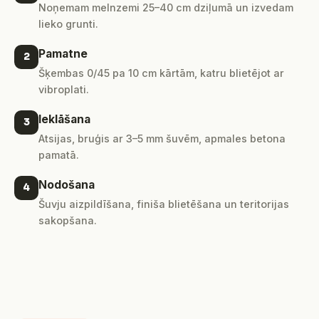
Noņemam melnzemi 25–40 cm dziļumā un izvedam
lieko grunti.
Pamatne
2
Šķembas 0/45 pa 10 cm kārtām, katru blietējot ar
vibroplati.
Ieklāšana
3
Atsijas, bruģis ar 3–5 mm šuvēm, apmales betona
pamatā.
Nodošana
4
Šuvju aizpildīšana, finiša blietēšana un teritorijas
sakopšana.