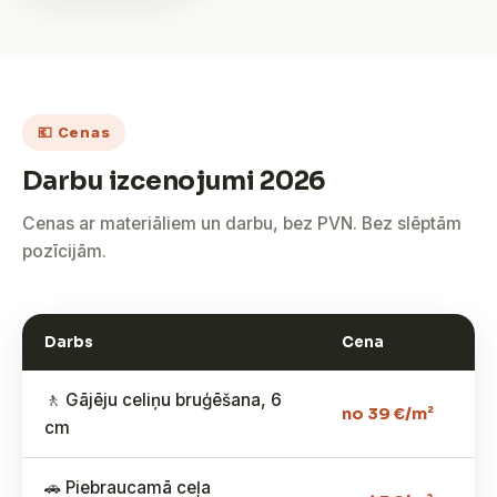
💶 Cenas
Darbu izcenojumi 2026
Cenas ar materiāliem un darbu, bez PVN. Bez slēptām
pozīcijām.
Darbs
Cena
🚶 Gājēju celiņu bruģēšana, 6
no 39 €/m²
cm
🚗 Piebraucamā ceļa