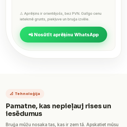
⚠️ Aprēķins ir orientējošs, bez PVN. Galīgo cenu
ietekmē grunts, piekļuve un bruģa izvēle.
📲 Nosūtīt aprēķinu WhatsApp
📐 Tehnoloģija
Pamatne, kas nepieļauj rises un
iesēdumus
Bruģa mūžu nosaka tas, kas ir zem tā. Apskatiet mūsu