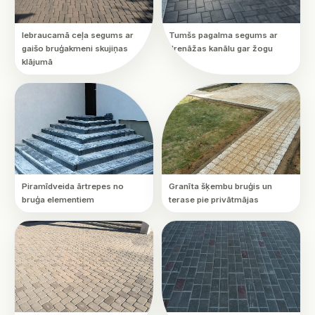
Iebraucamā ceļa segums ar
Tumšs pagalma segums ar
gaišo bruģakmeni skujiņas
drenāžas kanālu gar žogu
klājumā
Piramīdveida ārtrepes no
Granīta šķembu bruģis un
bruģa elementiem
terase pie privātmājas