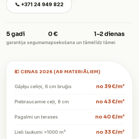
📞 +371 24 949 822
5 gadi
0 €
1–2 dienas
garantija segumam
apsekošana un tāme
līdz tāmei
💶 CENAS 2026 (AR MATERIĀLIEM)
no 39 €/m²
Gājēju celiņi, 6 cm bruģis
no 43 €/m²
Piebraucamie ceļi, 8 cm
no 40 €/m²
Pagalmi un terases
no 33 €/m²
Lieli laukumi >1000 m²