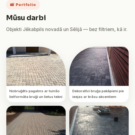
📸 Portfolio
Mūsu darbi
Objekti Jēkabpils novadā un Sēlijā — bez filtriem, kā ir.
Nobruģēts pagalms ar tumšo
Dekoratīvi bruģa pakāpieni pie
lielformāta bruģi un lietus tekni
ieejas ar krāsu akcentiem