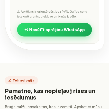
⚠️ Aprēķins ir orientējošs, bez PVN. Galīgo cenu
ietekmē grunts, piekļuve un bruģa izvēle.
📲 Nosūtīt aprēķinu WhatsApp
📐 Tehnoloģija
Pamatne, kas nepieļauj rises un
iesēdumus
Bruģa mūžu nosaka tas, kas ir zem tā. Apskatiet mūsu