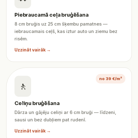
Piebraucamā ceļa bruģēšana
8 cm bruģis uz 25 cm šķembu pamatnes —
iebraucamais ceļš, kas iztur auto un ziemu bez
risēm.
Uzzināt vairāk →
no 39 €/m²
🚶
Celiņu bruģēšana
Dārza un gājēju celiņi ar 6 cm bruģi — līdzeni,
sausi un bez dubļiem pat rudenī.
Uzzināt vairāk →