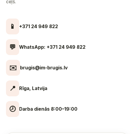
ceļš.
📱
+371 24 949 822
💬
WhatsApp: +371 24 949 822
✉️
brugis@im-brugis.lv
📍
Rīga, Latvija
🕗
Darba dienās 8:00–19:00