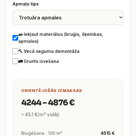
Apmaļu tips
🧱 Iekļaut materiālus (bruģis, šķembas,
apmales)
🔨 Vecā seguma demontāža
🚛 Grunts izvešana
ORIENTĒJOŠĀS IZMAKSAS
4244 – 4876 €
≈ 45.1 €/m² vidēji
Bruģēšana · 100 m²
4515 €