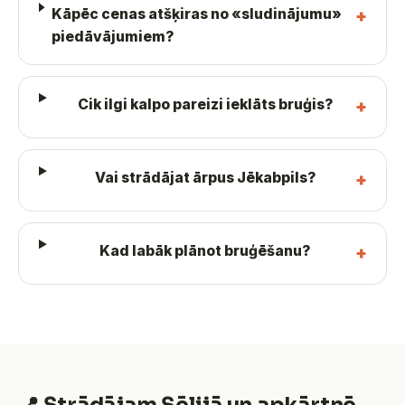
Kāpēc cenas atšķiras no «sludinājumu»
piedāvājumiem?
Cik ilgi kalpo pareizi ieklāts bruģis?
Vai strādājat ārpus Jēkabpils?
Kad labāk plānot bruģēšanu?