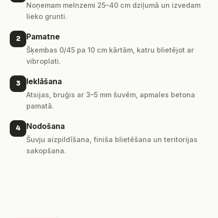
Noņemam melnzemi 25–40 cm dziļumā un izvedam
lieko grunti.
Pamatne
2
Šķembas 0/45 pa 10 cm kārtām, katru blietējot ar
vibroplati.
Ieklāšana
3
Atsijas, bruģis ar 3–5 mm šuvēm, apmales betona
pamatā.
Nodošana
4
Šuvju aizpildīšana, finiša blietēšana un teritorijas
sakopšana.