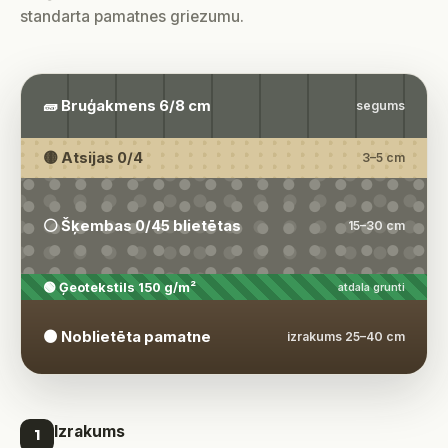
standarta pamatnes griezumu.
🧱 Bruģakmens 6/8 cm
segums
🟡 Atsijas 0/4
3–5 cm
⚪ Šķembas 0/45 blietētas
15–30 cm
🟢 Ģeotekstils 150 g/m²
atdala grunti
🟤 Noblietēta pamatne
izrakums 25–40 cm
Izrakums
1