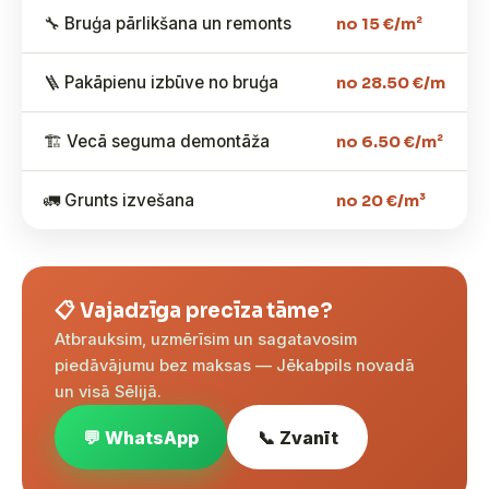
🔧 Bruģa pārlikšana un remonts
no 15 €/m²
🪜 Pakāpienu izbūve no bruģa
no 28.50 €/m
🏗️ Vecā seguma demontāža
no 6.50 €/m²
🚛 Grunts izvešana
no 20 €/m³
📋 Vajadzīga precīza tāme?
Atbrauksim, uzmērīsim un sagatavosim
piedāvājumu bez maksas — Jēkabpils novadā
un visā Sēlijā.
💬 WhatsApp
📞 Zvanīt