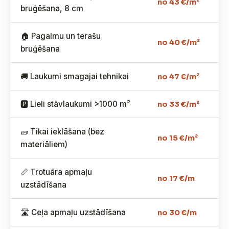
no 43 €/m²
bruģēšana, 8 cm
🏠 Pagalmu un terašu
no 40 €/m²
bruģēšana
🚚 Laukumi smagajai tehnikai
no 47 €/m²
🅿️ Lieli stāvlaukumi >1000 m²
no 33 €/m²
🧱 Tikai ieklāšana (bez
no 15 €/m²
materiāliem)
📏 Trotuāra apmaļu
no 17 €/m
uzstādīšana
🛣️ Ceļa apmaļu uzstādīšana
no 30 €/m