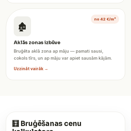
no 42 €/m²
🏚️
Aklās zonas izbūve
Bruģēta aklā zona ap māju — pamati sausi,
cokols tīrs, un ap māju var apiet sausām kājām.
Uzzināt vairāk →
🧮 Bruģēšanas cenu