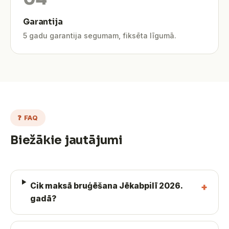
Garantija
5 gadu garantija segumam, fiksēta līgumā.
❓ FAQ
Biežākie jautājumi
Cik maksā bruģēšana Jēkabpilī 2026.
gadā?