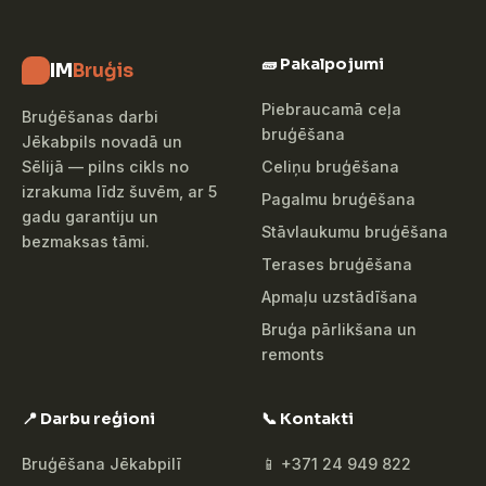
🧱 Pakalpojumi
IM
Bruģis
Piebraucamā ceļa
Bruģēšanas darbi
bruģēšana
Jēkabpils novadā un
Celiņu bruģēšana
Sēlijā — pilns cikls no
izrakuma līdz šuvēm, ar 5
Pagalmu bruģēšana
gadu garantiju un
Stāvlaukumu bruģēšana
bezmaksas tāmi.
Terases bruģēšana
Apmaļu uzstādīšana
Bruģa pārlikšana un
remonts
📍 Darbu reģioni
📞 Kontakti
Bruģēšana Jēkabpilī
📱 +371 24 949 822