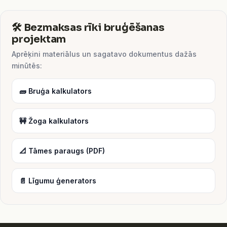
🛠️ Bezmaksas rīki bruģēšanas
projektam
Aprēķini materiālus un sagatavo dokumentus dažās
minūtēs:
🧱 Bruģa kalkulators
🚧 Žoga kalkulators
📐 Tāmes paraugs (PDF)
📄 Līgumu ģenerators