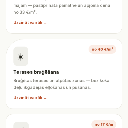
mājām — pastiprināta pamatne un apjoma cena
no 33 €/m².
Uzzināt vairāk →
no 40 €/m²
☀️
Terases bruģēšana
Bruģētas terases un atpūtas zonas — bez koka
dēļu ikgadējās eļļošanas un pūšanas.
Uzzināt vairāk →
no 17 €/m