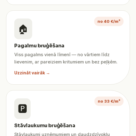
no 40 €/m²
🏠
Pagalmu bruģēšana
Viss pagalms vienā līmenī — no vārtiem līdz
lievenim, ar pareiziem kritumiem un bez peļķēm.
Uzzināt vairāk →
no 33 €/m²
🅿️
Stāvlaukumu bruģēšana
Stāvlaukumi uzņēmumiem un daudzdzīvokļu