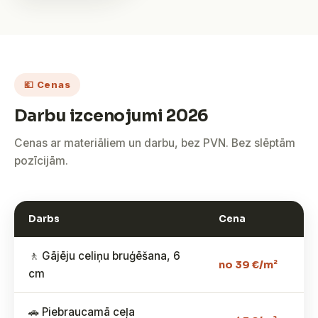
💶 Cenas
Darbu izcenojumi 2026
Cenas ar materiāliem un darbu, bez PVN. Bez slēptām
pozīcijām.
Darbs
Cena
🚶 Gājēju celiņu bruģēšana, 6
no 39 €/m²
cm
🚗 Piebraucamā ceļa