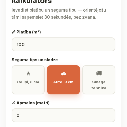
kalkulators
Ievadiet platību un seguma tipu — orientējošu
tāmi saņemsiet 30 sekundēs, bez zvana.
📏 Platība (m²)
Seguma tips un slodze
🚶
🚗
🚚
Celiņi, 6 cm
Auto, 8 cm
Smagā
tehnika
📐 Apmales (metri)