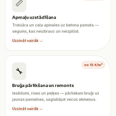
📏
Apmaļu uzstādīšana
Trotuāra un ceļa apmales uz betona pamata —
segums, kas neizbrauc un neizplūst.
Uzzināt vairāk →
no 15 €/m²
🔧
Bruģa pārlikšana un remonts
Iesēdumi, rises un peļķes — pārliekam bruģi uz
jaunas pamatnes, saglabājot vecos akmeņus.
Uzzināt vairāk →