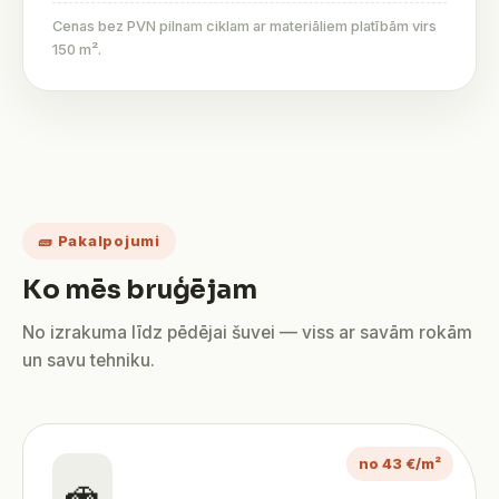
Cenas bez PVN pilnam ciklam ar materiāliem platībām virs
150 m².
🧱 Pakalpojumi
Ko mēs bruģējam
No izrakuma līdz pēdējai šuvei — viss ar savām rokām
un savu tehniku.
no 43 €/m²
🚗