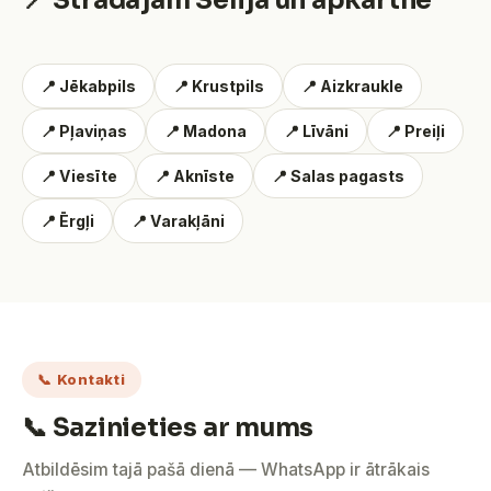
📍 Strādājam Sēlijā un apkārtnē
📍 Jēkabpils
📍 Krustpils
📍 Aizkraukle
📍 Pļaviņas
📍 Madona
📍 Līvāni
📍 Preiļi
📍 Viesīte
📍 Aknīste
📍 Salas pagasts
📍 Ērgļi
📍 Varakļāni
📞 Kontakti
📞 Sazinieties ar mums
Atbildēsim tajā pašā dienā — WhatsApp ir ātrākais