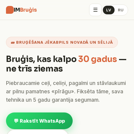
☰
IM
Bruģis
LV
RU
🧱 BRUĢĒŠANA JĒKABPILS NOVADĀ UN SĒLIJĀ
Bruģis, kas kalpo
30 gadus
—
ne trīs ziemas
Piebraucamie ceļi, celiņi, pagalmi un stāvlaukumi
ar pilnu pamatnes «pīrāgu». Fiksēta tāme, sava
tehnika un 5 gadu garantija segumam.
💬 Rakstīt WhatsApp