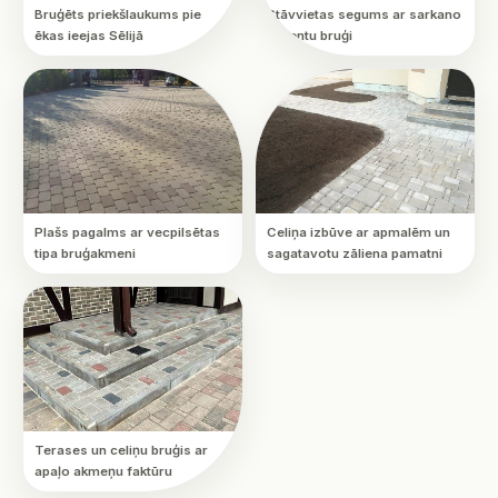
Bruģēts priekšlaukums pie
Stāvvietas segums ar sarkano
ēkas ieejas Sēlijā
akcentu bruģi
Plašs pagalms ar vecpilsētas
Celiņa izbūve ar apmalēm un
tipa bruģakmeni
sagatavotu zāliena pamatni
Terases un celiņu bruģis ar
apaļo akmeņu faktūru