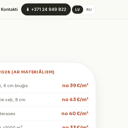
 Kontakti
📱 +371 24 949 822
LV
RU
2026 (AR MATERIĀLIEM)
no 39 €/m²
i, 6 cm bruģis
no 43 €/m²
e ceļi, 8 cm
no 40 €/m²
terases
no 33 €/m²
mi >1000 m²