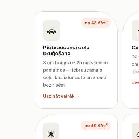
no 43 €/m²
🚗
Piebraucamā ceļa
Ce
bruģēšana
Dār
8 cm bruģis uz 25 cm šķembu
cm 
pamatnes — iebraucamais
bez
ceļš, kas iztur auto un ziemu
Uzz
bez risēm.
Uzzināt vairāk →
no 40 €/m²
☀️