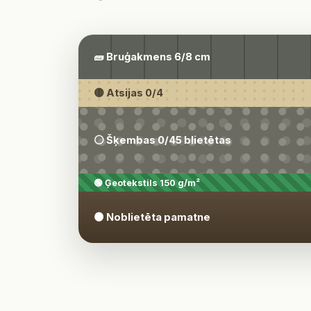
🧱 Bruģakmens 6/8 cm
🟡 Atsijas 0/4
⚪ Šķembas 0/45 blietētas
🟢 Ģeotekstils 150 g/m²
🟤 Noblietēta pamatne