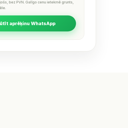
ējošs, bez PVN. Galīgo cenu ietekmē grunts,
ēle.
ūtīt aprēķinu WhatsApp