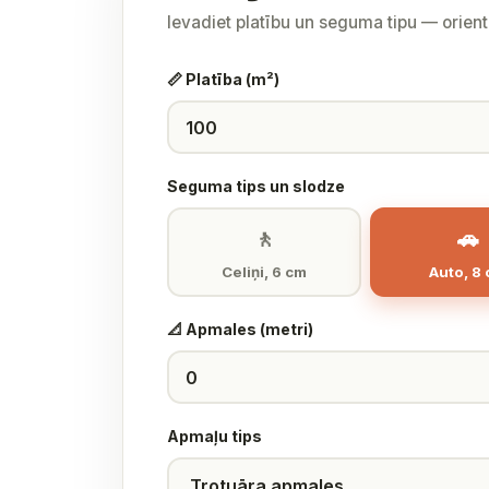
Ievadiet platību un seguma tipu — orien
📏 Platība (m²)
Seguma tips un slodze
🚶
🚗
Celiņi, 6 cm
Auto, 8
📐 Apmales (metri)
Apmaļu tips