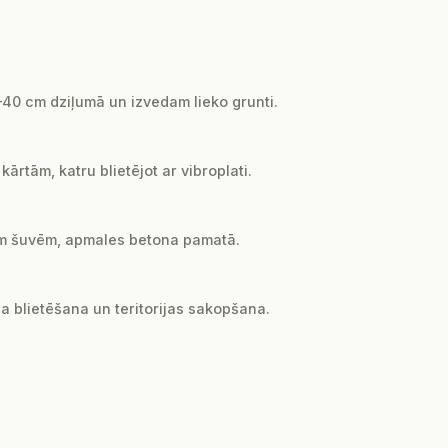
0 cm dziļumā un izvedam lieko grunti.
rtām, katru blietējot ar vibroplati.
 mm šuvēm, apmales betona pamatā.
ša blietēšana un teritorijas sakopšana.