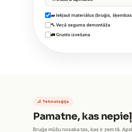
🧱 Iekļaut materiālus (bruģis, šķemba
🔨 Vecā seguma demontāža
🚛 Grunts izvešana
📐 Tehnoloģija
Pamatne, kas nepieļ
Bruģa mūžu nosaka tas, kas ir zem tā. Ap