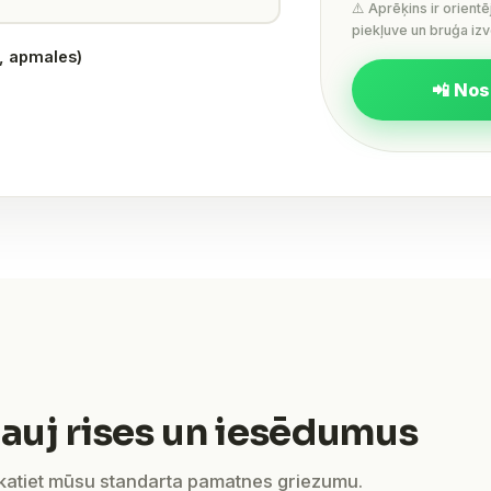
⚠️ Aprēķins ir orient
piekļuve un bruģa izv
s, apmales)
📲 Nos
auj rises un iesēdumus
skatiet mūsu standarta pamatnes griezumu.