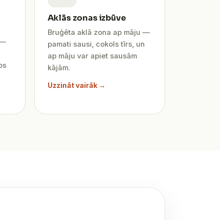
Aklās zonas izbūve
Bruģēta aklā zona ap māju —
 —
pamati sausi, cokols tīrs, un
ap māju var apiet sausām
os
kājām.
Uzzināt vairāk →