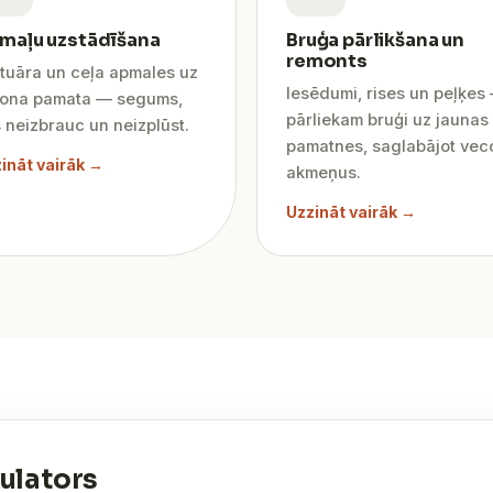
maļu uzstādīšana
Bruģa pārlikšana un
remonts
tuāra un ceļa apmales uz
Iesēdumi, rises un peļķes
tona pamata — segums,
pārliekam bruģi uz jaunas
 neizbrauc un neizplūst.
pamatnes, saglabājot vec
ināt vairāk →
akmeņus.
Uzzināt vairāk →
ulators