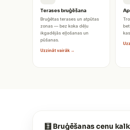
Terases bruģēšana
Ap
Bruģētas terases un atpūtas
Tro
zonas — bez koka dēļu
be
ikgadējās eļļošanas un
kas
pūšanas.
Uzz
Uzzināt vairāk →
🧮 Bruģēšanas cenu kalk