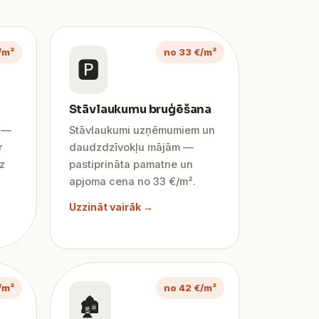
/m²
no 33 €/m²
🅿️
Stāvlaukumu bruģēšana
ī —
Stāvlaukumi uzņēmumiem un
r
daudzdzīvokļu mājām —
z
pastiprināta pamatne un
apjoma cena no 33 €/m².
Uzzināt vairāk →
/m²
no 42 €/m²
🏚️