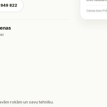
4 949 822
Cenas bez PVN 
ienas
mei
savām rokām un savu tehniku.