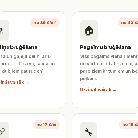
no 39 €/m²
no 40 €
🚶
🏠
liņu bruģēšana
Pagalmu bruģēšana
za un gājēju celiņi ar 6
Viss pagalms vienā līmen
bruģi — līdzeni, sausi un
no vārtiem līdz lievenim, a
 dubļiem pat rudenī.
pareiziem kritumiem un be
peļķēm.
ināt vairāk →
Uzzināt vairāk →
no 17 €/m
no 15 €
📏
🔧