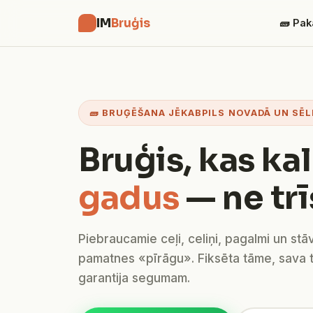
IM
Bruģis
🧱 Pak
🧱 BRUĢĒŠANA JĒKABPILS NOVADĀ UN SĒL
Bruģis, kas ka
gadus
— ne trī
Piebraucamie ceļi, celiņi, pagalmi un stā
pamatnes «pīrāgu». Fiksēta tāme, sava 
garantija segumam.