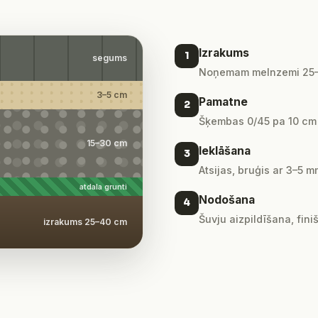
Izrakums
1
segums
Noņemam melnzemi 25–4
3–5 cm
Pamatne
2
Šķembas 0/45 pa 10 cm kā
15–30 cm
Ieklāšana
3
Atsijas, bruģis ar 3–5
atdala grunti
Nodošana
4
Šuvju aizpildīšana, fini
izrakums 25–40 cm