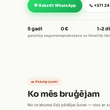
💬 Rakstīt WhatsApp
📞 +371 2
5 gadi
0 €
1–2 d
garantija segumam
apsekošana un tāme
līdz tā
🧱 Pakalpojumi
Ko mēs bruģējam
No izrakuma līdz pēdējai šuvei — viss ar 