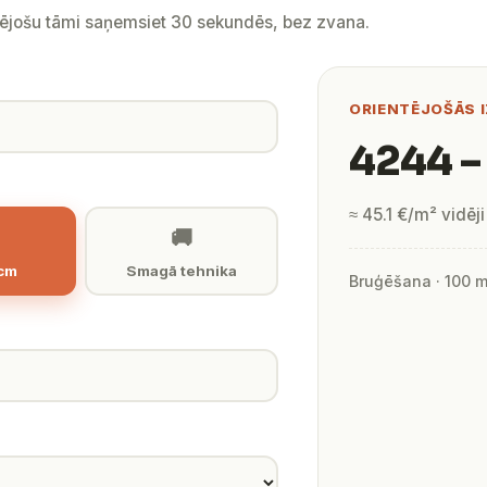
tējošu tāmi saņemsiet 30 sekundēs, bez zvana.
ORIENTĒJOŠĀS 
4244 –
≈ 45.1 €/m² vidēji
🚚
 cm
Smagā tehnika
Bruģēšana · 100 