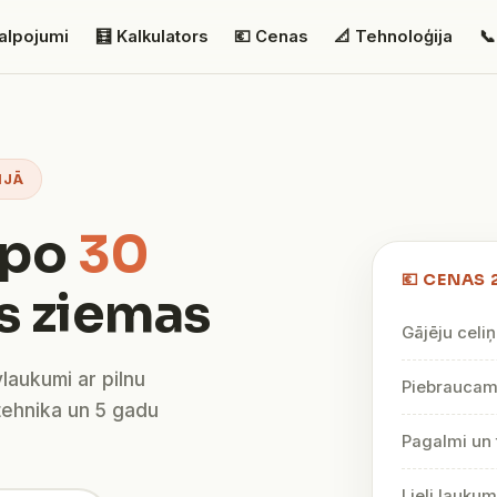
alpojumi
🧮 Kalkulators
💶 Cenas
📐 Tehnoloģija
📞
IJĀ
lpo
30
💶 CENAS 
s ziemas
Gājēju celiņ
vlaukumi ar pilnu
Piebraucami
tehnika un 5 gadu
Pagalmi un 
Lieli lauku