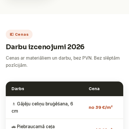
💶 Cenas
Darbu izcenojumi 2026
Cenas ar materiāliem un darbu, bez PVN. Bez slēptām
pozīcijām.
Darbs
Cena
🚶 Gājēju celiņu bruģēšana, 6
no 39 €/m²
cm
🚗 Piebraucamā ceļa