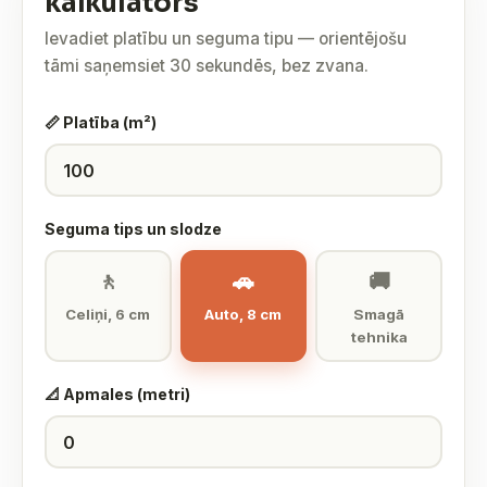
kalkulators
Ievadiet platību un seguma tipu — orientējošu
tāmi saņemsiet 30 sekundēs, bez zvana.
📏 Platība (m²)
Seguma tips un slodze
🚶
🚗
🚚
Celiņi, 6 cm
Auto, 8 cm
Smagā
tehnika
📐 Apmales (metri)