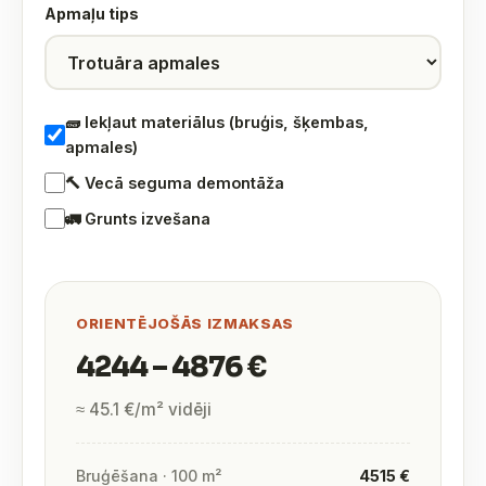
Apmaļu tips
🧱 Iekļaut materiālus (bruģis, šķembas,
apmales)
🔨 Vecā seguma demontāža
🚛 Grunts izvešana
ORIENTĒJOŠĀS IZMAKSAS
4244 – 4876 €
≈ 45.1 €/m² vidēji
Bruģēšana · 100 m²
4515 €