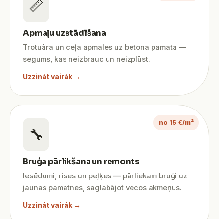
📏
Apmaļu uzstādīšana
Trotuāra un ceļa apmales uz betona pamata —
segums, kas neizbrauc un neizplūst.
Uzzināt vairāk →
no 15 €/m²
🔧
Bruģa pārlikšana un remonts
Iesēdumi, rises un peļķes — pārliekam bruģi uz
jaunas pamatnes, saglabājot vecos akmeņus.
Uzzināt vairāk →