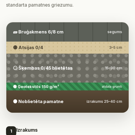
standarta pamatnes griezumu.
🧱 Bruģakmens 6/8 cm
segums
🟡 Atsijas 0/4
3–5 cm
⚪ Šķembas 0/45 blietētas
15–30 cm
🟢 Ģeotekstils 150 g/m²
atdala grunti
🟤 Noblietēta pamatne
izrakums 25–40 cm
Izrakums
1