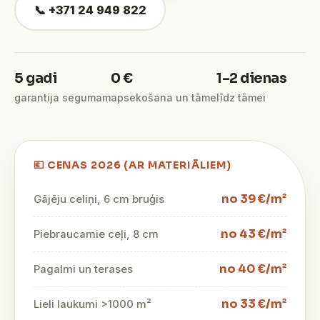
📞 +371 24 949 822
5 gadi
0 €
1–2 dienas
garantija segumam
apsekošana un tāme
līdz tāmei
💶 CENAS 2026 (AR MATERIĀLIEM)
no 39 €/m²
Gājēju celiņi, 6 cm bruģis
no 43 €/m²
Piebraucamie ceļi, 8 cm
no 40 €/m²
Pagalmi un terases
no 33 €/m²
Lieli laukumi >1000 m²