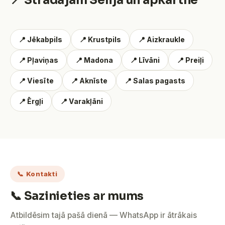
📍 Strādājam Sēlijā un apkārtnē
📍 Jēkabpils
📍 Krustpils
📍 Aizkraukle
📍 Pļaviņas
📍 Madona
📍 Līvāni
📍 Preiļi
📍 Viesīte
📍 Aknīste
📍 Salas pagasts
📍 Ērgļi
📍 Varakļāni
📞 Kontakti
📞 Sazinieties ar mums
Atbildēsim tajā pašā dienā — WhatsApp ir ātrākais