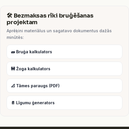
🛠️ Bezmaksas rīki bruģēšanas
projektam
Aprēķini materiālus un sagatavo dokumentus dažās
minūtēs:
🧱 Bruģa kalkulators
🚧 Žoga kalkulators
📐 Tāmes paraugs (PDF)
📄 Līgumu ģenerators