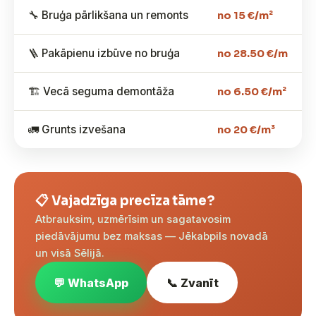
🔧 Bruģa pārlikšana un remonts
no 15 €/m²
🪜 Pakāpienu izbūve no bruģa
no 28.50 €/m
🏗️ Vecā seguma demontāža
no 6.50 €/m²
🚛 Grunts izvešana
no 20 €/m³
📋 Vajadzīga precīza tāme?
Atbrauksim, uzmērīsim un sagatavosim
piedāvājumu bez maksas — Jēkabpils novadā
un visā Sēlijā.
💬 WhatsApp
📞 Zvanīt