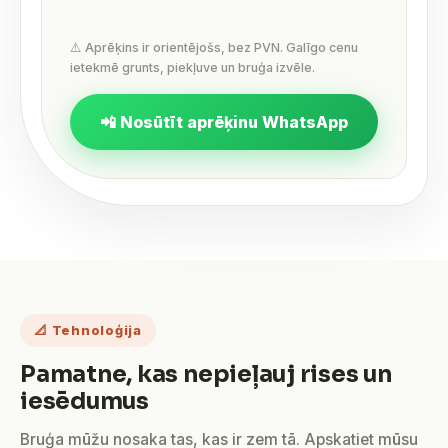
⚠️ Aprēķins ir orientējošs, bez PVN. Galīgo cenu
ietekmē grunts, piekļuve un bruģa izvēle.
📲 Nosūtīt aprēķinu WhatsApp
📐 Tehnoloģija
Pamatne, kas nepieļauj rises un
iesēdumus
Bruģa mūžu nosaka tas, kas ir zem tā. Apskatiet mūsu