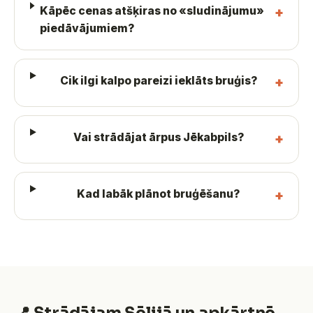
Kāpēc cenas atšķiras no «sludinājumu»
piedāvājumiem?
Cik ilgi kalpo pareizi ieklāts bruģis?
Vai strādājat ārpus Jēkabpils?
Kad labāk plānot bruģēšanu?