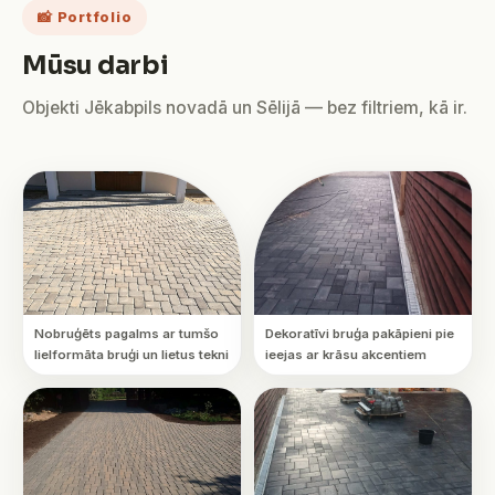
📸 Portfolio
Mūsu darbi
Objekti Jēkabpils novadā un Sēlijā — bez filtriem, kā ir.
Nobruģēts pagalms ar tumšo
Dekoratīvi bruģa pakāpieni pie
lielformāta bruģi un lietus tekni
ieejas ar krāsu akcentiem