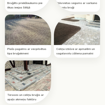
Bruģēts priekšlaukums pie
Stāvvietas segums ar sarkano
ēkas ieejas Sēlijā
akcentu bruģi
Plašs pagalms ar vecpilsētas
Celiņa izbūve ar apmalēm un
tipa bruģakmeni
sagatavotu zāliena pamatni
Terases un celiņu bruģis ar
apaļo akmeņu faktūru