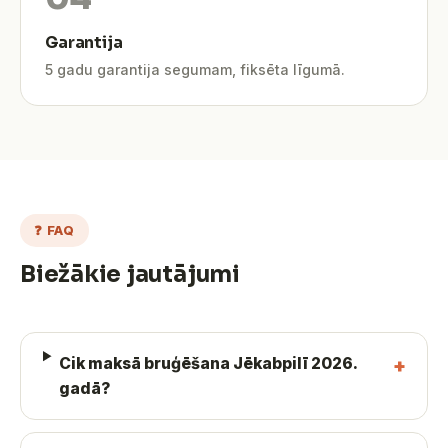
Garantija
5 gadu garantija segumam, fiksēta līgumā.
❓ FAQ
Biežākie jautājumi
Cik maksā bruģēšana Jēkabpilī 2026.
gadā?