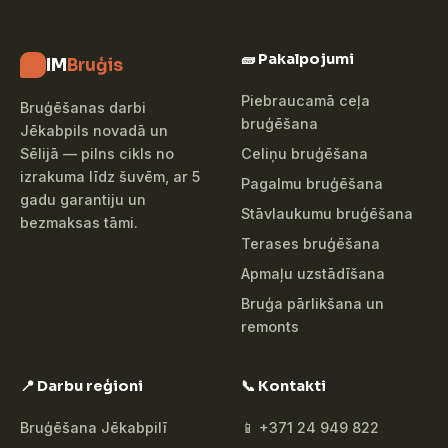
🧱 Pakalpojumi
IM
Bruģis
Piebraucamā ceļa
Bruģēšanas darbi
bruģēšana
Jēkabpils novadā un
Celiņu bruģēšana
Sēlijā — pilns cikls no
izrakuma līdz šuvēm, ar 5
Pagalmu bruģēšana
gadu garantiju un
Stāvlaukumu bruģēšana
bezmaksas tāmi.
Terases bruģēšana
Apmaļu uzstādīšana
Bruģa pārlikšana un
remonts
📍 Darbu reģioni
📞 Kontakti
Bruģēšana Jēkabpilī
📱 +371 24 949 822