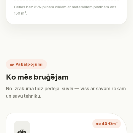
Cenas bez PVN pilnam ciklam ar materiāliem platībām virs
150 m².
🧱 Pakalpojumi
Ko mēs bruģējam
No izrakuma līdz pēdējai šuvei — viss ar savām rokām
un savu tehniku.
no 43 €/m²
🚗