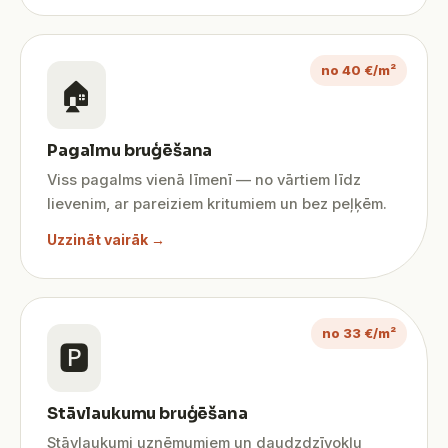
no 40 €/m²
🏠
Pagalmu bruģēšana
Viss pagalms vienā līmenī — no vārtiem līdz
lievenim, ar pareiziem kritumiem un bez peļķēm.
Uzzināt vairāk →
no 33 €/m²
🅿️
Stāvlaukumu bruģēšana
Stāvlaukumi uzņēmumiem un daudzdzīvokļu