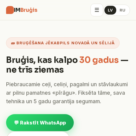
☰
IM
Bruģis
LV
RU
🧱 BRUĢĒŠANA JĒKABPILS NOVADĀ UN SĒLIJĀ
Bruģis, kas kalpo
30 gadus
—
ne trīs ziemas
Piebraucamie ceļi, celiņi, pagalmi un stāvlaukumi
ar pilnu pamatnes «pīrāgu». Fiksēta tāme, sava
tehnika un 5 gadu garantija segumam.
💬 Rakstīt WhatsApp