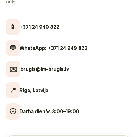
ceļš.
📱
+371 24 949 822
💬
WhatsApp: +371 24 949 822
✉️
brugis@im-brugis.lv
📍
Rīga, Latvija
🕗
Darba dienās 8:00–19:00