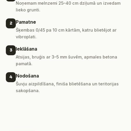
Noņemam melnzemi 25–40 cm dziļumā un izvedam
lieko grunti.
Pamatne
2
Šķembas 0/45 pa 10 cm kārtām, katru blietējot ar
vibroplati.
Ieklāšana
3
Atsijas, bruģis ar 3–5 mm šuvēm, apmales betona
pamatā.
Nodošana
4
Šuvju aizpildīšana, finiša blietēšana un teritorijas
sakopšana.