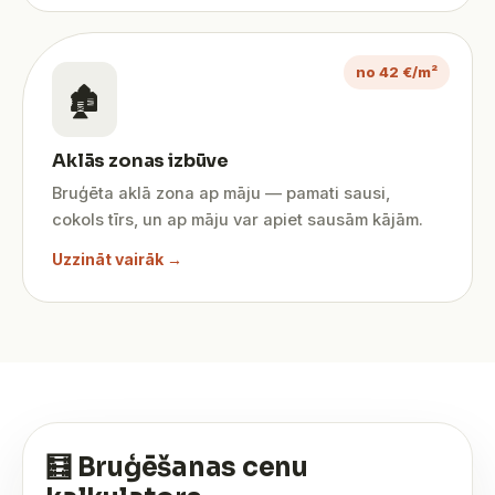
no 42 €/m²
🏚️
Aklās zonas izbūve
Bruģēta aklā zona ap māju — pamati sausi,
cokols tīrs, un ap māju var apiet sausām kājām.
Uzzināt vairāk →
🧮 Bruģēšanas cenu