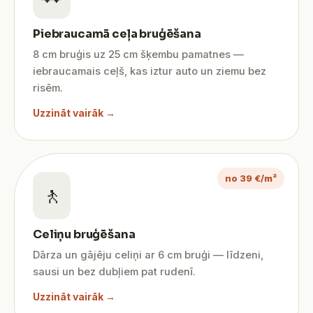
Piebraucamā ceļa bruģēšana
8 cm bruģis uz 25 cm šķembu pamatnes —
iebraucamais ceļš, kas iztur auto un ziemu bez
risēm.
Uzzināt vairāk →
no 39 €/m²
🚶
Celiņu bruģēšana
Dārza un gājēju celiņi ar 6 cm bruģi — līdzeni,
sausi un bez dubļiem pat rudenī.
Uzzināt vairāk →