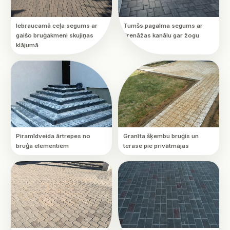
Iebraucamā ceļa segums ar
Tumšs pagalma segums ar
gaišo bruģakmeni skujiņas
drenāžas kanālu gar žogu
klājumā
Piramīdveida ārtrepes no
Granīta šķembu bruģis un
bruģa elementiem
terase pie privātmājas