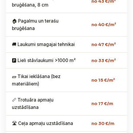
no 43 €/m²
bruģēšana, 8 cm
🏠 Pagalmu un terašu
no 40 €/m²
bruģēšana
🚚 Laukumi smagajai tehnikai
no 47 €/m²
🅿️ Lieli stāvlaukumi >1000 m²
no 33 €/m²
🧱 Tikai ieklāšana (bez
no 15 €/m²
materiāliem)
📏 Trotuāra apmaļu
no 17 €/m
uzstādīšana
🛣️ Ceļa apmaļu uzstādīšana
no 30 €/m