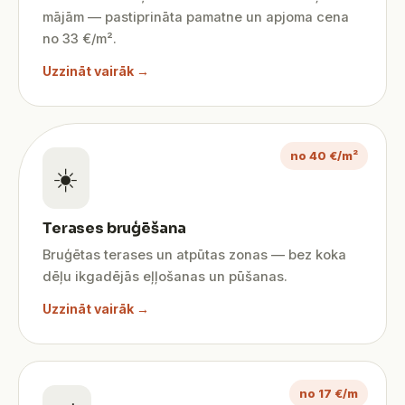
mājām — pastiprināta pamatne un apjoma cena
no 33 €/m².
Uzzināt vairāk →
no 40 €/m²
☀️
Terases bruģēšana
Bruģētas terases un atpūtas zonas — bez koka
dēļu ikgadējās eļļošanas un pūšanas.
Uzzināt vairāk →
no 17 €/m