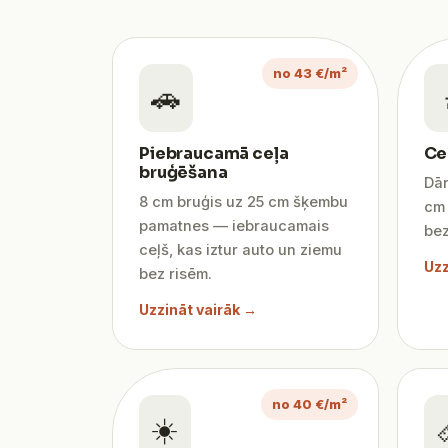
no 43 €/m²
🚗
Piebraucamā ceļa
Ce
bruģēšana
Dār
8 cm bruģis uz 25 cm šķembu
cm 
pamatnes — iebraucamais
bez
ceļš, kas iztur auto un ziemu
Uzz
bez risēm.
Uzzināt vairāk →
no 40 €/m²
☀️