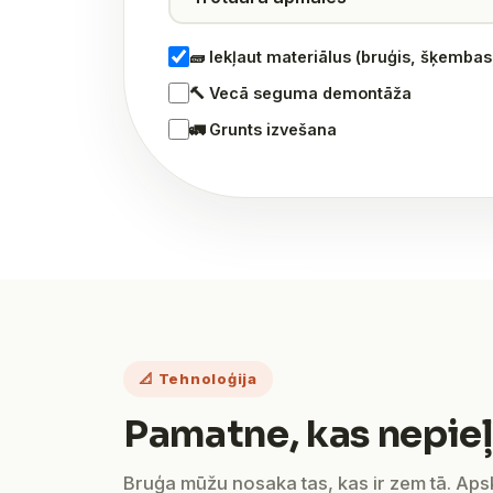
🧱 Iekļaut materiālus (bruģis, šķemba
🔨 Vecā seguma demontāža
🚛 Grunts izvešana
📐 Tehnoloģija
Pamatne, kas nepieļ
Bruģa mūžu nosaka tas, kas ir zem tā. Ap