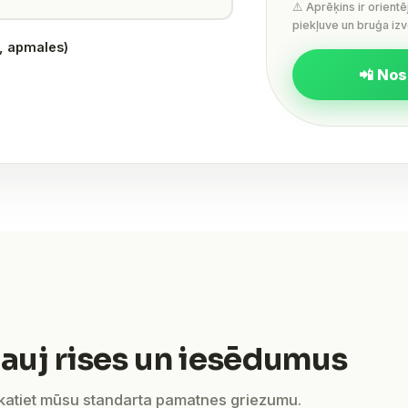
⚠️ Aprēķins ir orient
piekļuve un bruģa izv
s, apmales)
📲 Nos
auj rises un iesēdumus
skatiet mūsu standarta pamatnes griezumu.