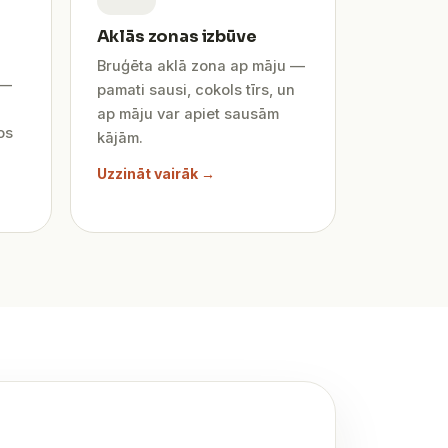
Aklās zonas izbūve
Bruģēta aklā zona ap māju —
 —
pamati sausi, cokols tīrs, un
ap māju var apiet sausām
os
kājām.
Uzzināt vairāk →