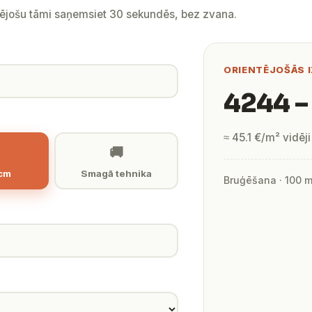
tējošu tāmi saņemsiet 30 sekundēs, bez zvana.
ORIENTĒJOŠĀS 
4244 –
≈ 45.1 €/m² vidēji
🚚
 cm
Smagā tehnika
Bruģēšana · 100 