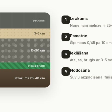
Izrakums
1
segums
Noņemam melnzemi 25–4
3–5 cm
Pamatne
2
Šķembas 0/45 pa 10 cm kā
15–30 cm
Ieklāšana
3
Atsijas, bruģis ar 3–5
atdala grunti
Nodošana
4
Šuvju aizpildīšana, fini
izrakums 25–40 cm