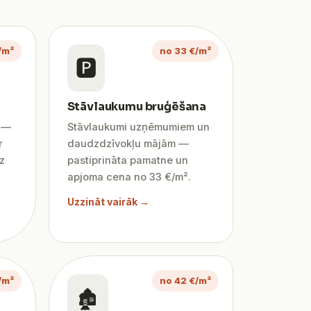
/m²
no 33 €/m²
🅿️
Stāvlaukumu bruģēšana
ī —
Stāvlaukumi uzņēmumiem un
r
daudzdzīvokļu mājām —
z
pastiprināta pamatne un
apjoma cena no 33 €/m².
Uzzināt vairāk →
/m²
no 42 €/m²
🏚️