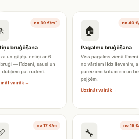
no 39 €/m²
no 40 €
🚶
🏠
liņu bruģēšana
Pagalmu bruģēšana
za un gājēju celiņi ar 6
Viss pagalms vienā līmen
bruģi — līdzeni, sausi un
no vārtiem līdz lievenim, a
 dubļiem pat rudenī.
pareiziem kritumiem un be
peļķēm.
ināt vairāk →
Uzzināt vairāk →
no 17 €/m
no 15 €
📏
🔧