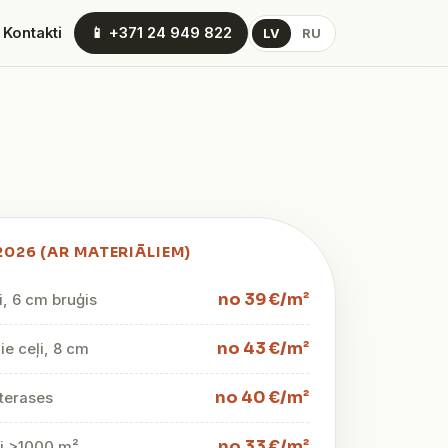
 Kontakti
📱 +371 24 949 822
LV
RU
2026 (AR MATERIĀLIEM)
no 39 €/m²
i, 6 cm bruģis
no 43 €/m²
e ceļi, 8 cm
no 40 €/m²
terases
no 33 €/m²
mi >1000 m²