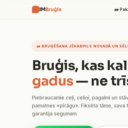
IM
Bruģis
🧱 Pak
🧱 BRUĢĒŠANA JĒKABPILS NOVADĀ UN SĒL
Bruģis, kas ka
gadus
— ne trī
Piebraucamie ceļi, celiņi, pagalmi un stā
pamatnes «pīrāgu». Fiksēta tāme, sava 
garantija segumam.