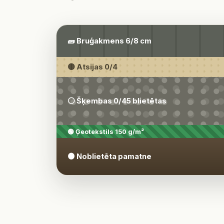
🧱 Bruģakmens 6/8 cm
🟡 Atsijas 0/4
⚪ Šķembas 0/45 blietētas
🟢 Ģeotekstils 150 g/m²
🟤 Noblietēta pamatne