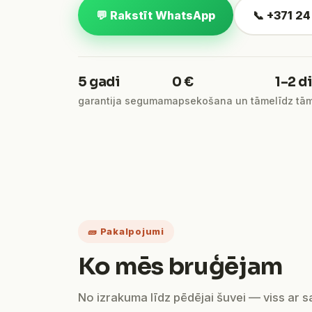
💬 Rakstīt WhatsApp
📞 +371 2
5 gadi
0 €
1–2 d
garantija segumam
apsekošana un tāme
līdz tā
🧱 Pakalpojumi
Ko mēs bruģējam
No izrakuma līdz pēdējai šuvei — viss ar 