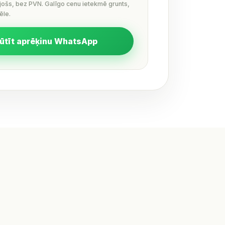
ējošs, bez PVN. Galīgo cenu ietekmē grunts,
ēle.
ūtīt aprēķinu WhatsApp