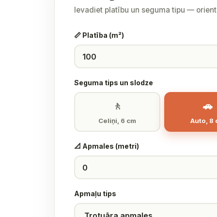
Ievadiet platību un seguma tipu — orien
📏 Platība (m²)
Seguma tips un slodze
🚶
🚗
Celiņi, 6 cm
Auto, 8
📐 Apmales (metri)
Apmaļu tips