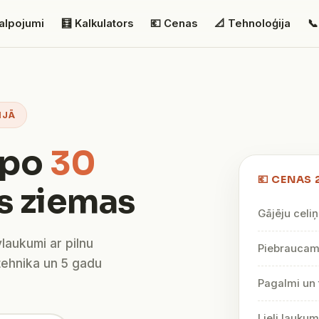
alpojumi
🧮 Kalkulators
💶 Cenas
📐 Tehnoloģija
📞
IJĀ
lpo
30
💶 CENAS 
s ziemas
Gājēju celiņ
vlaukumi ar pilnu
Piebraucami
tehnika un 5 gadu
Pagalmi un 
Lieli lauku