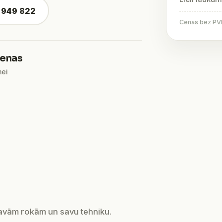
4 949 822
Cenas bez PVN 
ienas
mei
savām rokām un savu tehniku.