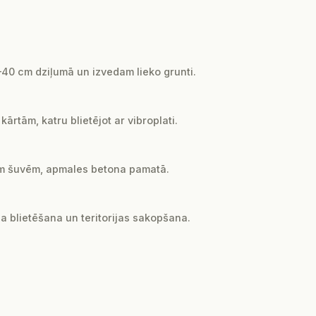
0 cm dziļumā un izvedam lieko grunti.
rtām, katru blietējot ar vibroplati.
 mm šuvēm, apmales betona pamatā.
ša blietēšana un teritorijas sakopšana.