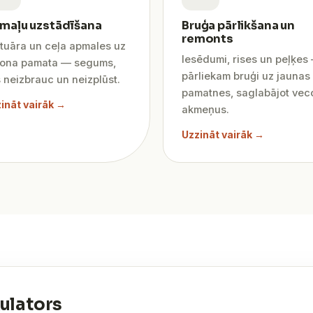
maļu uzstādīšana
Bruģa pārlikšana un
remonts
tuāra un ceļa apmales uz
Iesēdumi, rises un peļķes
tona pamata — segums,
pārliekam bruģi uz jaunas
 neizbrauc un neizplūst.
pamatnes, saglabājot vec
ināt vairāk →
akmeņus.
Uzzināt vairāk →
ulators