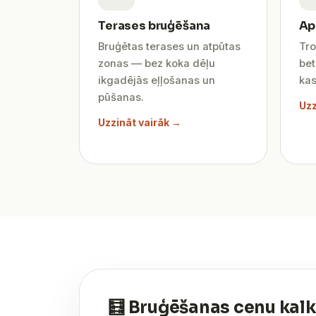
Terases bruģēšana
Ap
Bruģētas terases un atpūtas
Tro
zonas — bez koka dēļu
be
ikgadējās eļļošanas un
kas
pūšanas.
Uzz
Uzzināt vairāk →
🧮 Bruģēšanas cenu kalk