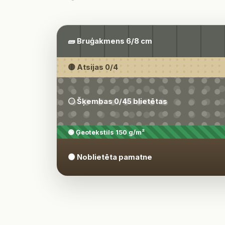
🧱 Bruģakmens 6/8 cm
🟡 Atsijas 0/4
⚪ Šķembas 0/45 blietētas
🟢 Ģeotekstils 150 g/m²
🟤 Noblietēta pamatne