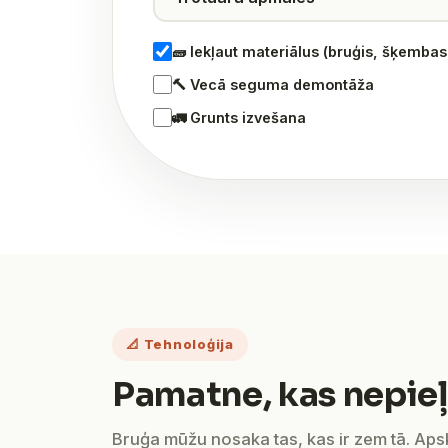
🧱 Iekļaut materiālus (bruģis, šķemba
🔨 Vecā seguma demontāža
🚛 Grunts izvešana
📐 Tehnoloģija
Pamatne, kas nepieļ
Bruģa mūžu nosaka tas, kas ir zem tā. Ap