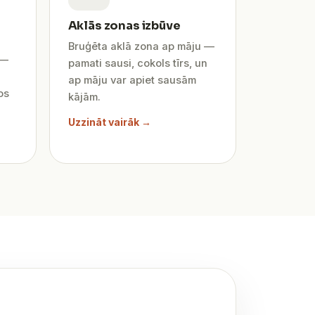
Aklās zonas izbūve
Bruģēta aklā zona ap māju —
 —
pamati sausi, cokols tīrs, un
ap māju var apiet sausām
os
kājām.
Uzzināt vairāk →