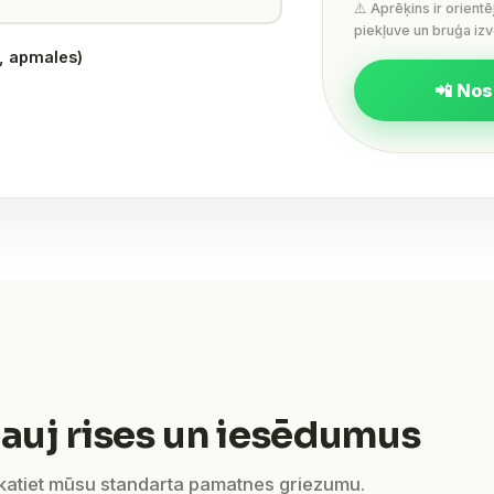
⚠️ Aprēķins ir orient
piekļuve un bruģa izv
s, apmales)
📲 Nos
auj rises un iesēdumus
skatiet mūsu standarta pamatnes griezumu.