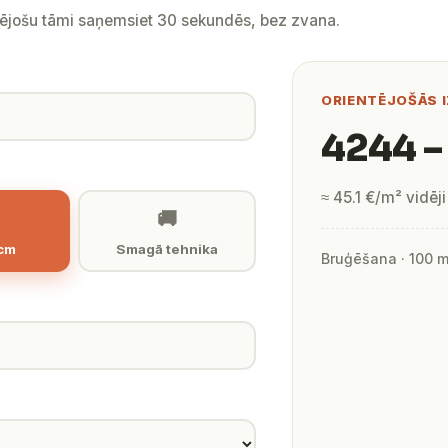
tējošu tāmi saņemsiet 30 sekundēs, bez zvana.
ORIENTĒJOŠĀS 
4244 –
≈ 45.1 €/m² vidēji
🚚
 cm
Smagā tehnika
Bruģēšana · 100 