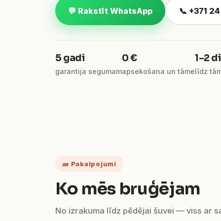
💬 Rakstīt WhatsApp
📞 +371 2
5 gadi
0 €
1–2 d
garantija segumam
apsekošana un tāme
līdz tā
🧱 Pakalpojumi
Ko mēs bruģējam
No izrakuma līdz pēdējai šuvei — viss ar 