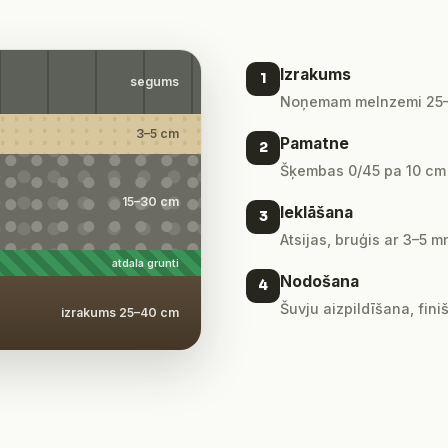
Izrakums
1
segums
Noņemam melnzemi 25–4
3–5 cm
Pamatne
2
Šķembas 0/45 pa 10 cm kā
15–30 cm
Ieklāšana
3
Atsijas, bruģis ar 3–5
atdala grunti
Nodošana
4
Šuvju aizpildīšana, fini
izrakums 25–40 cm