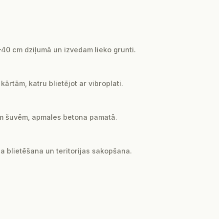
0 cm dziļumā un izvedam lieko grunti.
rtām, katru blietējot ar vibroplati.
 mm šuvēm, apmales betona pamatā.
ša blietēšana un teritorijas sakopšana.