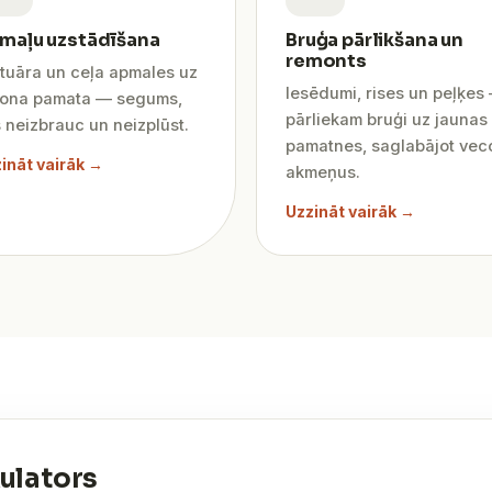
maļu uzstādīšana
Bruģa pārlikšana un
remonts
tuāra un ceļa apmales uz
Iesēdumi, rises un peļķes
tona pamata — segums,
pārliekam bruģi uz jaunas
 neizbrauc un neizplūst.
pamatnes, saglabājot vec
ināt vairāk →
akmeņus.
Uzzināt vairāk →
ulators