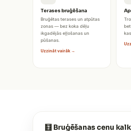
Terases bruģēšana
Ap
Bruģētas terases un atpūtas
Tro
zonas — bez koka dēļu
be
ikgadējās eļļošanas un
kas
pūšanas.
Uzz
Uzzināt vairāk →
🧮 Bruģēšanas cenu kalk