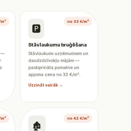
/m²
no 33 €/m²
🅿️
Stāvlaukumu bruģēšana
ī —
Stāvlaukumi uzņēmumiem un
r
daudzdzīvokļu mājām —
z
pastiprināta pamatne un
apjoma cena no 33 €/m².
Uzzināt vairāk →
/m²
no 42 €/m²
🏚️