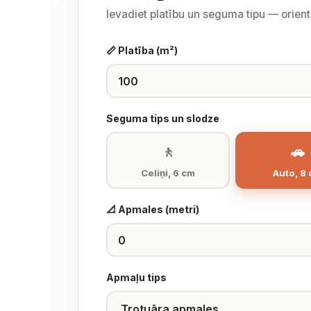
Ievadiet platību un seguma tipu — orien
📏 Platība (m²)
Seguma tips un slodze
🚶
🚗
Celiņi, 6 cm
Auto, 8
📐 Apmales (metri)
Apmaļu tips