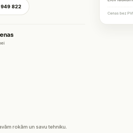
4 949 822
Cenas bez PVN 
ienas
mei
savām rokām un savu tehniku.