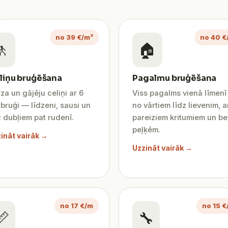
no 39 €/m²
no 40 €
🚶
🏠
liņu bruģēšana
Pagalmu bruģēšana
za un gājēju celiņi ar 6
Viss pagalms vienā līmen
bruģi — līdzeni, sausi un
no vārtiem līdz lievenim, a
 dubļiem pat rudenī.
pareiziem kritumiem un be
peļķēm.
ināt vairāk →
Uzzināt vairāk →
no 17 €/m
no 15 €
📏
🔧