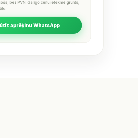
ējošs, bez PVN. Galīgo cenu ietekmē grunts,
ēle.
ūtīt aprēķinu WhatsApp