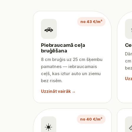
no 43 €/m²
🚗
Piebraucamā ceļa
Ce
bruģēšana
Dār
8 cm bruģis uz 25 cm šķembu
cm 
pamatnes — iebraucamais
bez
ceļš, kas iztur auto un ziemu
Uzz
bez risēm.
Uzzināt vairāk →
no 40 €/m²
☀️