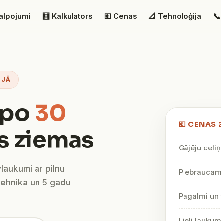
alpojumi
🧮 Kalkulators
💶 Cenas
📐 Tehnoloģija
📞
IJĀ
lpo
30
💶 CENAS 
s ziemas
Gājēju celiņ
vlaukumi ar pilnu
Piebraucami
tehnika un 5 gadu
Pagalmi un 
Lieli lauku