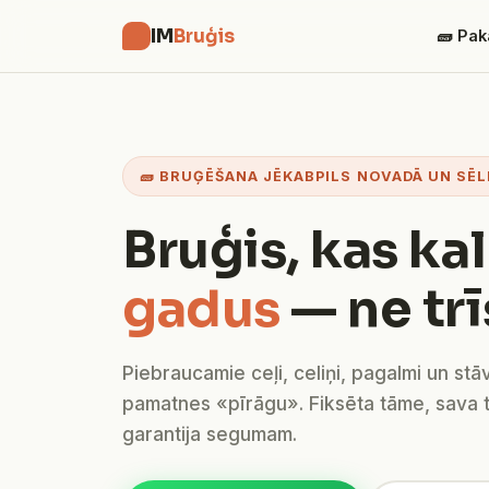
IM
Bruģis
🧱 Pak
🧱 BRUĢĒŠANA JĒKABPILS NOVADĀ UN SĒL
Bruģis, kas ka
gadus
— ne trī
Piebraucamie ceļi, celiņi, pagalmi un stā
pamatnes «pīrāgu». Fiksēta tāme, sava 
garantija segumam.