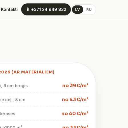
 Kontakti
📱 +371 24 949 822
LV
RU
2026 (AR MATERIĀLIEM)
no 39 €/m²
i, 6 cm bruģis
no 43 €/m²
e ceļi, 8 cm
no 40 €/m²
terases
no 33 €/m²
mi >1000 m²