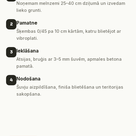
Noņemam melnzemi 25–40 cm dziļumā un izvedam
lieko grunti.
Pamatne
2
Šķembas 0/45 pa 10 cm kārtām, katru blietējot ar
vibroplati.
Ieklāšana
3
Atsijas, bruģis ar 3–5 mm šuvēm, apmales betona
pamatā.
Nodošana
4
Šuvju aizpildīšana, finiša blietēšana un teritorijas
sakopšana.