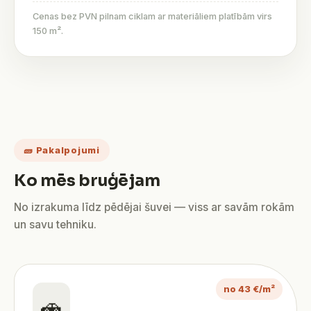
Cenas bez PVN pilnam ciklam ar materiāliem platībām virs
150 m².
🧱 Pakalpojumi
Ko mēs bruģējam
No izrakuma līdz pēdējai šuvei — viss ar savām rokām
un savu tehniku.
no 43 €/m²
🚗