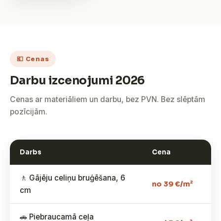
💶 Cenas
Darbu izcenojumi 2026
Cenas ar materiāliem un darbu, bez PVN. Bez slēptām
pozīcijām.
Darbs
Cena
🚶 Gājēju celiņu bruģēšana, 6
no 39 €/m²
cm
🚗 Piebraucamā ceļa