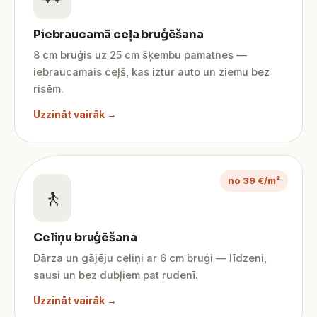
Piebraucamā ceļa bruģēšana
8 cm bruģis uz 25 cm šķembu pamatnes —
iebraucamais ceļš, kas iztur auto un ziemu bez
risēm.
Uzzināt vairāk →
no 39 €/m²
🚶
Celiņu bruģēšana
Dārza un gājēju celiņi ar 6 cm bruģi — līdzeni,
sausi un bez dubļiem pat rudenī.
Uzzināt vairāk →