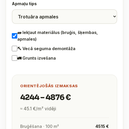
Apmaļu tips
🧱 Iekļaut materiālus (bruģis, šķembas,
apmales)
🔨 Vecā seguma demontāža
🚛 Grunts izvešana
ORIENTĒJOŠĀS IZMAKSAS
4244 – 4876 €
≈ 45.1 €/m² vidēji
Bruģēšana · 100 m²
4515 €