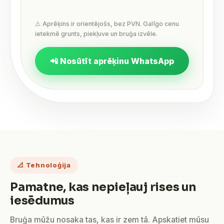
⚠️ Aprēķins ir orientējošs, bez PVN. Galīgo cenu
ietekmē grunts, piekļuve un bruģa izvēle.
📲 Nosūtīt aprēķinu WhatsApp
📐 Tehnoloģija
Pamatne, kas nepieļauj rises un
iesēdumus
Bruģa mūžu nosaka tas, kas ir zem tā. Apskatiet mūsu