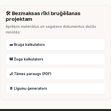
🛠️ Bezmaksas rīki bruģēšanas
projektam
Aprēķini materiālus un sagatavo dokumentus dažās
minūtēs:
🧱 Bruģa kalkulators
🚧 Žoga kalkulators
📐 Tāmes paraugs (PDF)
📄 Līgumu ģenerators