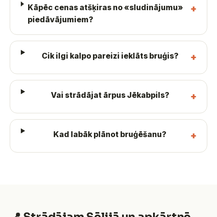
Kāpēc cenas atšķiras no «sludinājumu»
piedāvājumiem?
Cik ilgi kalpo pareizi ieklāts bruģis?
Vai strādājat ārpus Jēkabpils?
Kad labāk plānot bruģēšanu?