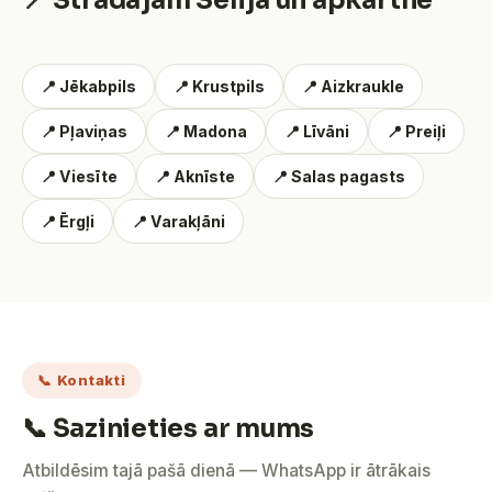
📍 Strādājam Sēlijā un apkārtnē
📍 Jēkabpils
📍 Krustpils
📍 Aizkraukle
📍 Pļaviņas
📍 Madona
📍 Līvāni
📍 Preiļi
📍 Viesīte
📍 Aknīste
📍 Salas pagasts
📍 Ērgļi
📍 Varakļāni
📞 Kontakti
📞 Sazinieties ar mums
Atbildēsim tajā pašā dienā — WhatsApp ir ātrākais