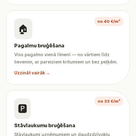
no 40 €/m²
🏠
Pagalmu bruģēšana
Viss pagalms vienā līmenī — no vārtiem līdz
lievenim, ar pareiziem kritumiem un bez peļķēm.
Uzzināt vairāk →
no 33 €/m²
🅿️
Stāvlaukumu bruģēšana
Stāvlaukumi uzņēmumiem un daudzdzīvokļu