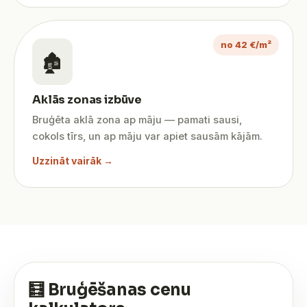
no 42 €/m²
🏚️
Aklās zonas izbūve
Bruģēta aklā zona ap māju — pamati sausi,
cokols tīrs, un ap māju var apiet sausām kājām.
Uzzināt vairāk →
🧮 Bruģēšanas cenu