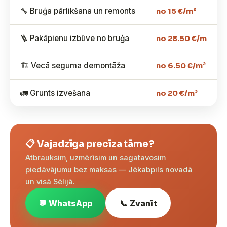
🔧 Bruģa pārlikšana un remonts
no 15 €/m²
🪜 Pakāpienu izbūve no bruģa
no 28.50 €/m
🏗️ Vecā seguma demontāža
no 6.50 €/m²
🚛 Grunts izvešana
no 20 €/m³
📋 Vajadzīga precīza tāme?
Atbrauksim, uzmērīsim un sagatavosim
piedāvājumu bez maksas — Jēkabpils novadā
un visā Sēlijā.
💬 WhatsApp
📞 Zvanīt