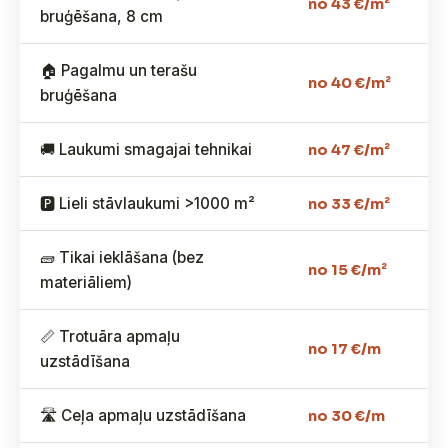
no 43 €/m²
bruģēšana, 8 cm
🏠 Pagalmu un terašu
no 40 €/m²
bruģēšana
🚚 Laukumi smagajai tehnikai
no 47 €/m²
🅿️ Lieli stāvlaukumi >1000 m²
no 33 €/m²
🧱 Tikai ieklāšana (bez
no 15 €/m²
materiāliem)
📏 Trotuāra apmaļu
no 17 €/m
uzstādīšana
🛣️ Ceļa apmaļu uzstādīšana
no 30 €/m