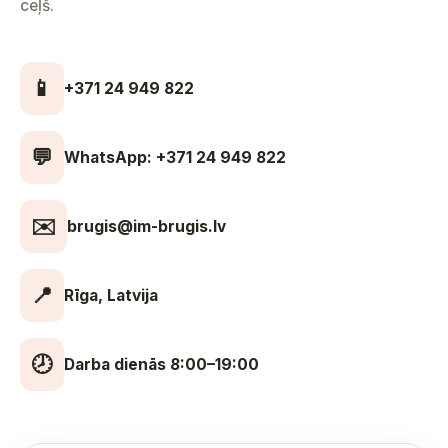
ceļš.
📱
+371 24 949 822
💬
WhatsApp: +371 24 949 822
✉️
brugis@im-brugis.lv
📍
Rīga, Latvija
🕗
Darba dienās 8:00–19:00