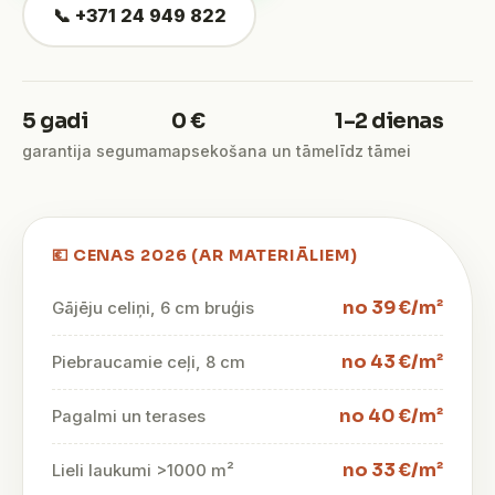
📞 +371 24 949 822
5 gadi
0 €
1–2 dienas
garantija segumam
apsekošana un tāme
līdz tāmei
💶 CENAS 2026 (AR MATERIĀLIEM)
no 39 €/m²
Gājēju celiņi, 6 cm bruģis
no 43 €/m²
Piebraucamie ceļi, 8 cm
no 40 €/m²
Pagalmi un terases
no 33 €/m²
Lieli laukumi >1000 m²