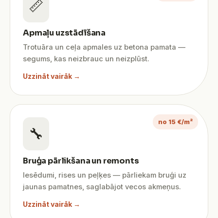
📏
Apmaļu uzstādīšana
Trotuāra un ceļa apmales uz betona pamata —
segums, kas neizbrauc un neizplūst.
Uzzināt vairāk →
no 15 €/m²
🔧
Bruģa pārlikšana un remonts
Iesēdumi, rises un peļķes — pārliekam bruģi uz
jaunas pamatnes, saglabājot vecos akmeņus.
Uzzināt vairāk →