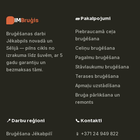
🧱 Pakalpojumi
IM
Bruģis
Piebraucamā ceļa
Bruģēšanas darbi
bruģēšana
Jēkabpils novadā un
Celiņu bruģēšana
Sēlijā — pilns cikls no
izrakuma līdz šuvēm, ar 5
Pagalmu bruģēšana
gadu garantiju un
Stāvlaukumu bruģēšana
bezmaksas tāmi.
Terases bruģēšana
Apmaļu uzstādīšana
Bruģa pārlikšana un
remonts
📍 Darbu reģioni
📞 Kontakti
Bruģēšana Jēkabpilī
📱 +371 24 949 822