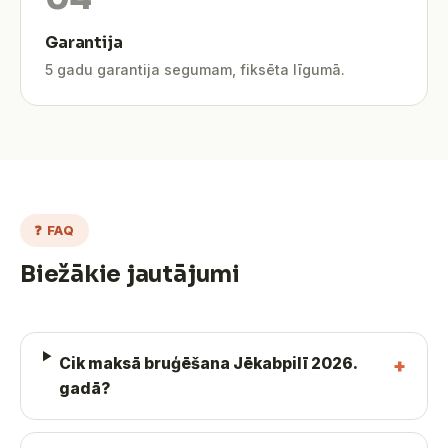
Garantija
5 gadu garantija segumam, fiksēta līgumā.
❓ FAQ
Biežākie jautājumi
Cik maksā bruģēšana Jēkabpilī 2026.
gadā?