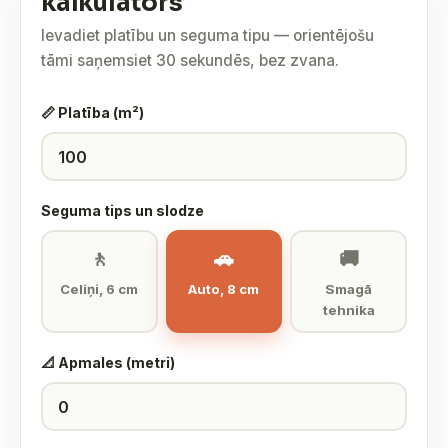
kalkulators
Ievadiet platību un seguma tipu — orientējošu
tāmi saņemsiet 30 sekundēs, bez zvana.
📏 Platība (m²)
Seguma tips un slodze
🚶
🚗
🚚
Celiņi, 6 cm
Auto, 8 cm
Smagā
tehnika
📐 Apmales (metri)