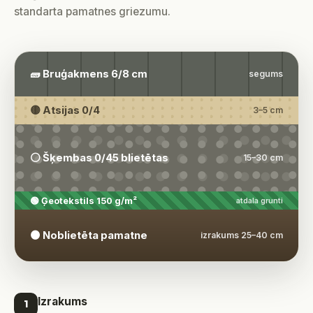
standarta pamatnes griezumu.
🧱 Bruģakmens 6/8 cm
segums
🟡 Atsijas 0/4
3–5 cm
⚪ Šķembas 0/45 blietētas
15–30 cm
🟢 Ģeotekstils 150 g/m²
atdala grunti
🟤 Noblietēta pamatne
izrakums 25–40 cm
Izrakums
1