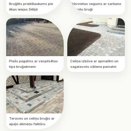
Bruģēts priekšlaukums pie
Stāvvietas segums ar sarkano
ēkas ieejas Sēlijā
akcentu bruģi
Plašs pagalms ar vecpilsētas
Celiņa izbūve ar apmalēm un
tipa bruģakmeni
sagatavotu zāliena pamatni
Terases un celiņu bruģis ar
apaļo akmeņu faktūru