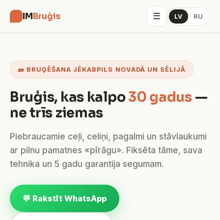
☰
IM
Bruģis
LV
RU
🧱 BRUĢĒŠANA JĒKABPILS NOVADĀ UN SĒLIJĀ
Bruģis, kas kalpo
30 gadus
—
ne trīs ziemas
Piebraucamie ceļi, celiņi, pagalmi un stāvlaukumi
ar pilnu pamatnes «pīrāgu». Fiksēta tāme, sava
tehnika un 5 gadu garantija segumam.
💬 Rakstīt WhatsApp