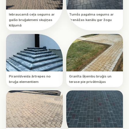
Iebraucamā ceļa segums ar
Tumšs pagalma segums ar
gaišo bruģakmeni skujiņas
drenāžas kanālu gar žogu
klājumā
Piramīdveida ārtrepes no
Granīta šķembu bruģis un
bruģa elementiem
terase pie privātmājas