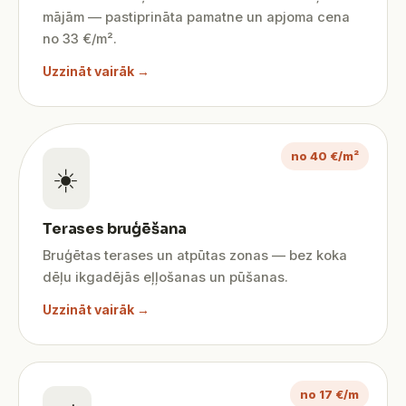
mājām — pastiprināta pamatne un apjoma cena
no 33 €/m².
Uzzināt vairāk →
no 40 €/m²
☀️
Terases bruģēšana
Bruģētas terases un atpūtas zonas — bez koka
dēļu ikgadējās eļļošanas un pūšanas.
Uzzināt vairāk →
no 17 €/m