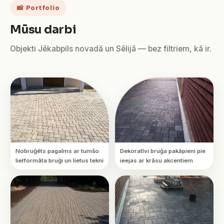
📸 Portfolio
Mūsu darbi
Objekti Jēkabpils novadā un Sēlijā — bez filtriem, kā ir.
Nobruģēts pagalms ar tumšo
Dekoratīvi bruģa pakāpieni pie
lielformāta bruģi un lietus tekni
ieejas ar krāsu akcentiem