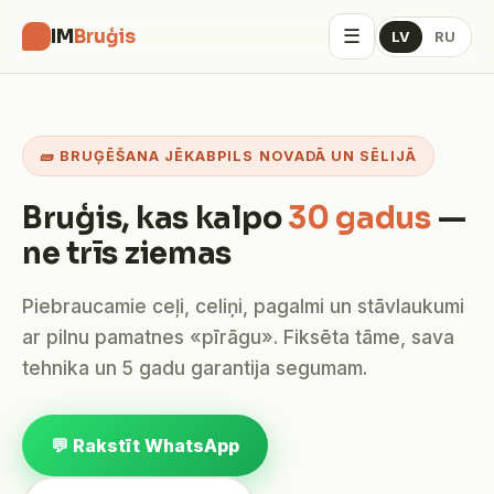
☰
IM
Bruģis
LV
RU
🧱 BRUĢĒŠANA JĒKABPILS NOVADĀ UN SĒLIJĀ
Bruģis, kas kalpo
30 gadus
—
ne trīs ziemas
Piebraucamie ceļi, celiņi, pagalmi un stāvlaukumi
ar pilnu pamatnes «pīrāgu». Fiksēta tāme, sava
tehnika un 5 gadu garantija segumam.
💬 Rakstīt WhatsApp