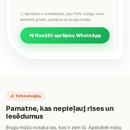
⚠️ Aprēķins ir orientējošs, bez PVN. Galīgo cenu
ietekmē grunts, piekļuve un bruģa izvēle.
📲 Nosūtīt aprēķinu WhatsApp
📐 Tehnoloģija
Pamatne, kas nepieļauj rises un
iesēdumus
Bruģa mūžu nosaka tas, kas ir zem tā. Apskatiet mūsu