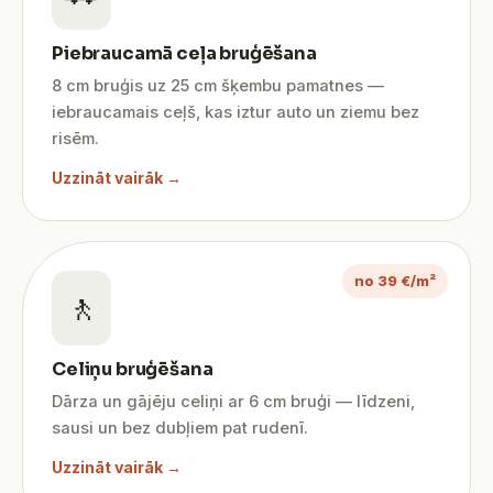
Piebraucamā ceļa bruģēšana
8 cm bruģis uz 25 cm šķembu pamatnes —
iebraucamais ceļš, kas iztur auto un ziemu bez
risēm.
Uzzināt vairāk →
no 39 €/m²
🚶
Celiņu bruģēšana
Dārza un gājēju celiņi ar 6 cm bruģi — līdzeni,
sausi un bez dubļiem pat rudenī.
Uzzināt vairāk →