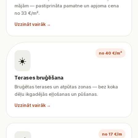
mājām — pastiprināta pamatne un apjoma cena
no 33 €/m².
Uzzināt vairāk →
no 40 €/m²
☀️
Terases bruģēšana
Bruģētas terases un atpūtas zonas — bez koka
dēļu ikgadējās eļļošanas un pūšanas.
Uzzināt vairāk →
no 17 €/m