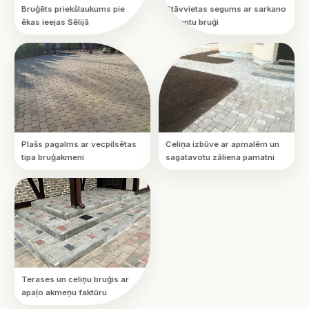
Bruģēts priekšlaukums pie
Stāvvietas segums ar sarkano
ēkas ieejas Sēlijā
akcentu bruģi
Plašs pagalms ar vecpilsētas
Celiņa izbūve ar apmalēm un
tipa bruģakmeni
sagatavotu zāliena pamatni
Terases un celiņu bruģis ar
apaļo akmeņu faktūru