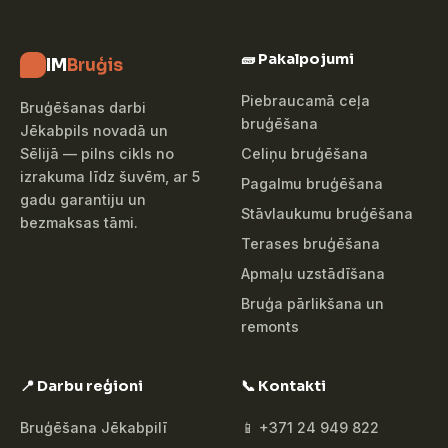
🧱 Pakalpojumi
IM
Bruģis
Piebraucamā ceļa
Bruģēšanas darbi
bruģēšana
Jēkabpils novadā un
Celiņu bruģēšana
Sēlijā — pilns cikls no
izrakuma līdz šuvēm, ar 5
Pagalmu bruģēšana
gadu garantiju un
Stāvlaukumu bruģēšana
bezmaksas tāmi.
Terases bruģēšana
Apmaļu uzstādīšana
Bruģa pārlikšana un
remonts
📍 Darbu reģioni
📞 Kontakti
Bruģēšana Jēkabpilī
📱 +371 24 949 822