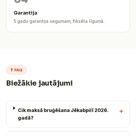
Garantija
5 gadu garantija segumam, fiksēta līgumā.
❓ FAQ
Biežākie jautājumi
Cik maksā bruģēšana Jēkabpilī 2026.
gadā?