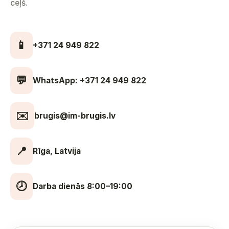
ceļš.
📱
+371 24 949 822
💬
WhatsApp: +371 24 949 822
✉️
brugis@im-brugis.lv
📍
Rīga, Latvija
🕗
Darba dienās 8:00–19:00