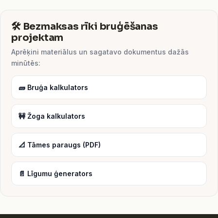
🛠️ Bezmaksas rīki bruģēšanas
projektam
Aprēķini materiālus un sagatavo dokumentus dažās
minūtēs:
🧱 Bruģa kalkulators
🚧 Žoga kalkulators
📐 Tāmes paraugs (PDF)
📄 Līgumu ģenerators