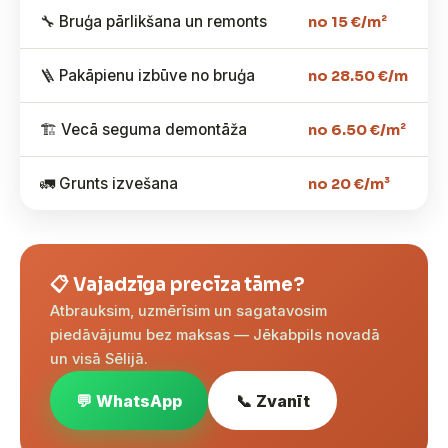
🔧 Bruģa pārlikšana un remonts
no 15 €/m²
🪜 Pakāpienu izbūve no bruģa
no 28.50 €/m
🏗️ Vecā seguma demontāža
no 6.50 €/m²
🚛 Grunts izvešana
no 20 €/m³
📋 Vajadzīga precīza tāme?
Atbrauksim, uzmērīsim un sagatavosim
piedāvājumu bez maksas — Jēkabpils novadā
un visā Sēlijā.
💬 WhatsApp
📞 Zvanīt