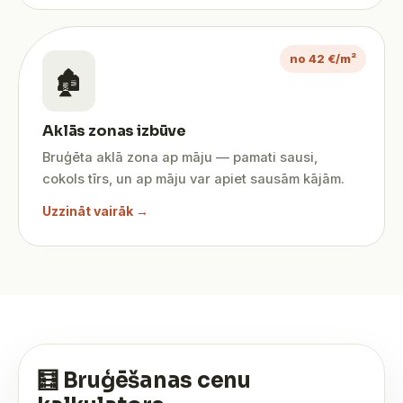
no 42 €/m²
🏚️
Aklās zonas izbūve
Bruģēta aklā zona ap māju — pamati sausi,
cokols tīrs, un ap māju var apiet sausām kājām.
Uzzināt vairāk →
🧮 Bruģēšanas cenu