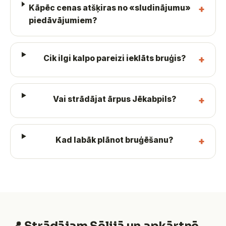
Kāpēc cenas atšķiras no «sludinājumu»
piedāvājumiem?
Cik ilgi kalpo pareizi ieklāts bruģis?
Vai strādājat ārpus Jēkabpils?
Kad labāk plānot bruģēšanu?