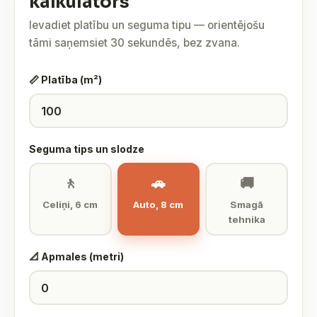
kalkulators
Ievadiet platību un seguma tipu — orientējošu
tāmi saņemsiet 30 sekundēs, bez zvana.
📏 Platība (m²)
Seguma tips un slodze
🚶
🚗
🚚
Celiņi, 6 cm
Auto, 8 cm
Smagā
tehnika
📐 Apmales (metri)