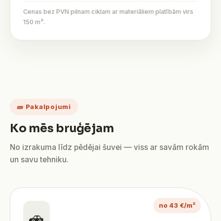
Cenas bez PVN pilnam ciklam ar materiāliem platībām virs
150 m².
🧱 Pakalpojumi
Ko mēs bruģējam
No izrakuma līdz pēdējai šuvei — viss ar savām rokām
un savu tehniku.
no 43 €/m²
🚗