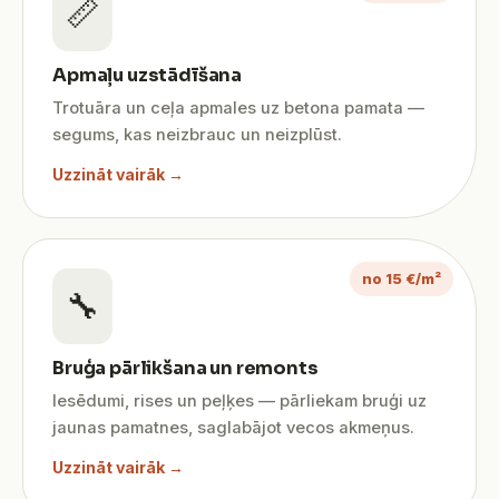
📏
Apmaļu uzstādīšana
Trotuāra un ceļa apmales uz betona pamata —
segums, kas neizbrauc un neizplūst.
Uzzināt vairāk →
no 15 €/m²
🔧
Bruģa pārlikšana un remonts
Iesēdumi, rises un peļķes — pārliekam bruģi uz
jaunas pamatnes, saglabājot vecos akmeņus.
Uzzināt vairāk →