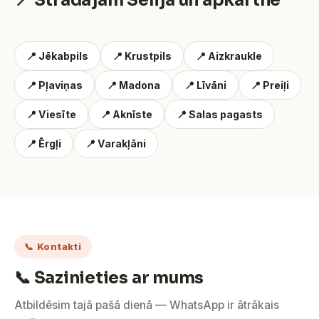
📍 Strādājam Sēlijā un apkārtnē
📍 Jēkabpils
📍 Krustpils
📍 Aizkraukle
📍 Pļaviņas
📍 Madona
📍 Līvāni
📍 Preiļi
📍 Viesīte
📍 Aknīste
📍 Salas pagasts
📍 Ērgļi
📍 Varakļāni
📞 Kontakti
📞 Sazinieties ar mums
Atbildēsim tajā pašā dienā — WhatsApp ir ātrākais