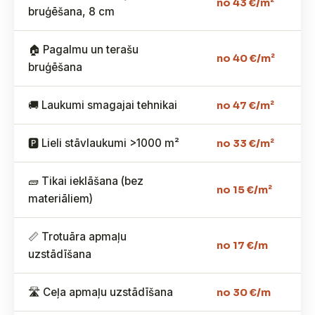
no 43 €/m²
bruģēšana, 8 cm
🏠 Pagalmu un terašu
no 40 €/m²
bruģēšana
🚚 Laukumi smagajai tehnikai
no 47 €/m²
🅿️ Lieli stāvlaukumi >1000 m²
no 33 €/m²
🧱 Tikai ieklāšana (bez
no 15 €/m²
materiāliem)
📏 Trotuāra apmaļu
no 17 €/m
uzstādīšana
🛣️ Ceļa apmaļu uzstādīšana
no 30 €/m