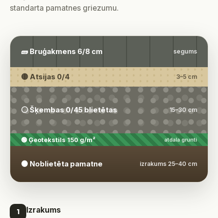
standarta pamatnes griezumu.
🧱 Bruģakmens 6/8 cm
segums
🟡 Atsijas 0/4
3–5 cm
⚪ Šķembas 0/45 blietētas
15–30 cm
🟢 Ģeotekstils 150 g/m²
atdala grunti
🟤 Noblietēta pamatne
izrakums 25–40 cm
Izrakums
1