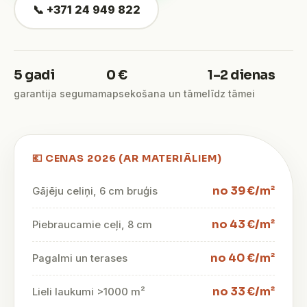
📞 +371 24 949 822
5 gadi
0 €
1–2 dienas
garantija segumam
apsekošana un tāme
līdz tāmei
💶 CENAS 2026 (AR MATERIĀLIEM)
no 39 €/m²
Gājēju celiņi, 6 cm bruģis
no 43 €/m²
Piebraucamie ceļi, 8 cm
no 40 €/m²
Pagalmi un terases
no 33 €/m²
Lieli laukumi >1000 m²