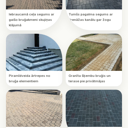
Iebraucamā ceļa segums ar
Tumšs pagalma segums ar
gaišo bruģakmeni skujiņas
drenāžas kanālu gar žogu
klājumā
Piramīdveida ārtrepes no
Granīta šķembu bruģis un
bruģa elementiem
terase pie privātmājas