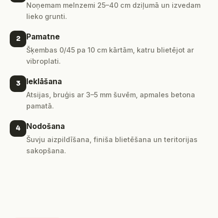
Noņemam melnzemi 25–40 cm dziļumā un izvedam
lieko grunti.
Pamatne
2
Šķembas 0/45 pa 10 cm kārtām, katru blietējot ar
vibroplati.
Ieklāšana
3
Atsijas, bruģis ar 3–5 mm šuvēm, apmales betona
pamatā.
Nodošana
4
Šuvju aizpildīšana, finiša blietēšana un teritorijas
sakopšana.