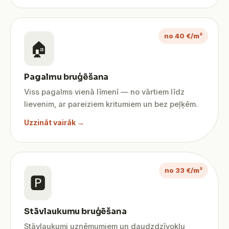
no 40 €/m²
🏠
Pagalmu bruģēšana
Viss pagalms vienā līmenī — no vārtiem līdz
lievenim, ar pareiziem kritumiem un bez peļķēm.
Uzzināt vairāk →
no 33 €/m²
🅿️
Stāvlaukumu bruģēšana
Stāvlaukumi uzņēmumiem un daudzdzīvokļu