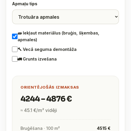
Apmaļu tips
🧱 Iekļaut materiālus (bruģis, šķembas,
apmales)
🔨 Vecā seguma demontāža
🚛 Grunts izvešana
ORIENTĒJOŠĀS IZMAKSAS
4244 – 4876 €
≈ 45.1 €/m² vidēji
Bruģēšana · 100 m²
4515 €