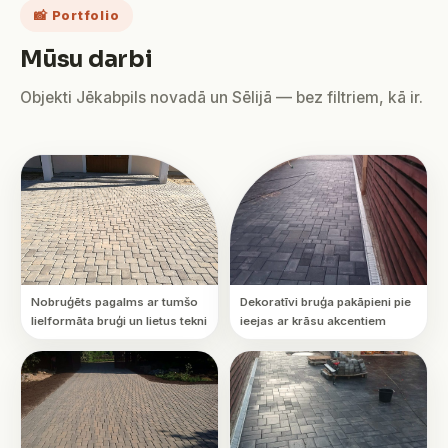
📸 Portfolio
Mūsu darbi
Objekti Jēkabpils novadā un Sēlijā — bez filtriem, kā ir.
Nobruģēts pagalms ar tumšo
Dekoratīvi bruģa pakāpieni pie
lielformāta bruģi un lietus tekni
ieejas ar krāsu akcentiem