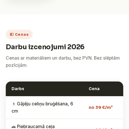
💶 Cenas
Darbu izcenojumi 2026
Cenas ar materiāliem un darbu, bez PVN. Bez slēptām
pozīcijām.
Darbs
Cena
🚶 Gājēju celiņu bruģēšana, 6
no 39 €/m²
cm
🚗 Piebraucamā ceļa