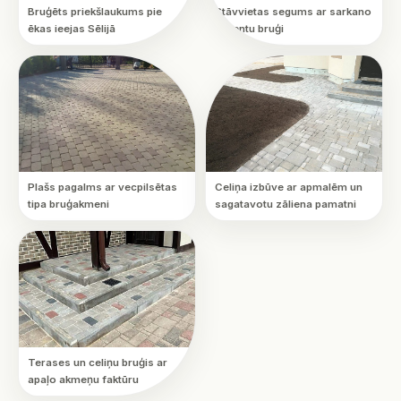
Bruģēts priekšlaukums pie
Stāvvietas segums ar sarkano
ēkas ieejas Sēlijā
akcentu bruģi
Plašs pagalms ar vecpilsētas
Celiņa izbūve ar apmalēm un
tipa bruģakmeni
sagatavotu zāliena pamatni
Terases un celiņu bruģis ar
apaļo akmeņu faktūru