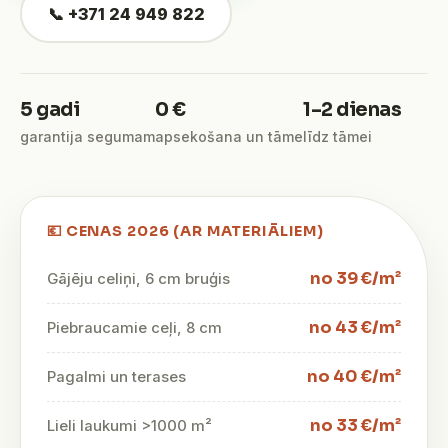
📞 +371 24 949 822
5 gadi
0 €
1–2 dienas
garantija segumam
apsekošana un tāme
līdz tāmei
💶 CENAS 2026 (AR MATERIĀLIEM)
no 39 €/m²
Gājēju celiņi, 6 cm bruģis
no 43 €/m²
Piebraucamie ceļi, 8 cm
no 40 €/m²
Pagalmi un terases
no 33 €/m²
Lieli laukumi >1000 m²