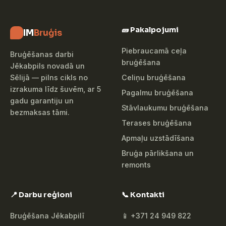
🧱 Pakalpojumi
IM
Bruģis
Piebraucamā ceļa
Bruģēšanas darbi
bruģēšana
Jēkabpils novadā un
Celiņu bruģēšana
Sēlijā — pilns cikls no
izrakuma līdz šuvēm, ar 5
Pagalmu bruģēšana
gadu garantiju un
Stāvlaukumu bruģēšana
bezmaksas tāmi.
Terases bruģēšana
Apmaļu uzstādīšana
Bruģa pārlikšana un
remonts
📍 Darbu reģioni
📞 Kontakti
Bruģēšana Jēkabpilī
📱 +371 24 949 822