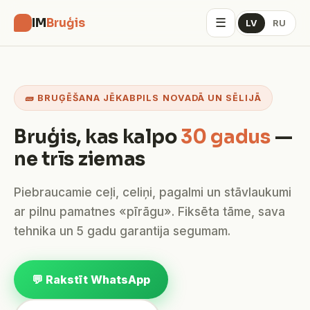
☰
IM
Bruģis
LV
RU
🧱 BRUĢĒŠANA JĒKABPILS NOVADĀ UN SĒLIJĀ
Bruģis, kas kalpo
30 gadus
—
ne trīs ziemas
Piebraucamie ceļi, celiņi, pagalmi un stāvlaukumi
ar pilnu pamatnes «pīrāgu». Fiksēta tāme, sava
tehnika un 5 gadu garantija segumam.
💬 Rakstīt WhatsApp