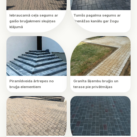
Iebraucamā ceļa segums ar
Tumšs pagalma segums ar
gaišo bruģakmeni skujiņas
drenāžas kanālu gar žogu
klājumā
Piramīdveida ārtrepes no
Granīta šķembu bruģis un
bruģa elementiem
terase pie privātmājas