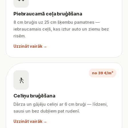
Piebraucamā ceļa bruģēšana
8 cm bruģis uz 25 cm šķembu pamatnes —
iebraucamais ceļš, kas iztur auto un ziemu bez
risēm.
Uzzināt vairāk →
no 39 €/m²
🚶
Celiņu bruģēšana
Dārza un gājēju celiņi ar 6 cm bruģi — līdzeni,
sausi un bez dubļiem pat rudenī.
Uzzināt vairāk →