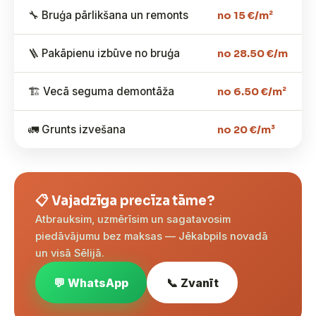
🔧 Bruģa pārlikšana un remonts
no 15 €/m²
🪜 Pakāpienu izbūve no bruģa
no 28.50 €/m
🏗️ Vecā seguma demontāža
no 6.50 €/m²
🚛 Grunts izvešana
no 20 €/m³
📋 Vajadzīga precīza tāme?
Atbrauksim, uzmērīsim un sagatavosim
piedāvājumu bez maksas — Jēkabpils novadā
un visā Sēlijā.
💬 WhatsApp
📞 Zvanīt