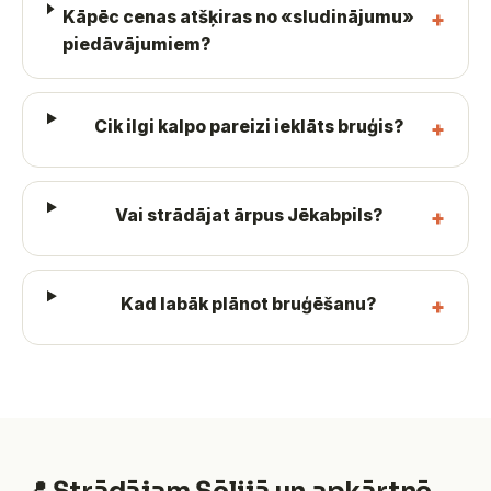
Kāpēc cenas atšķiras no «sludinājumu»
piedāvājumiem?
Cik ilgi kalpo pareizi ieklāts bruģis?
Vai strādājat ārpus Jēkabpils?
Kad labāk plānot bruģēšanu?