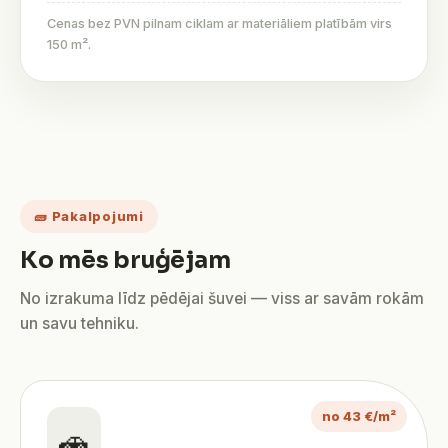
Cenas bez PVN pilnam ciklam ar materiāliem platībām virs
150 m².
🧱 Pakalpojumi
Ko mēs bruģējam
No izrakuma līdz pēdējai šuvei — viss ar savām rokām
un savu tehniku.
no 43 €/m²
🚗