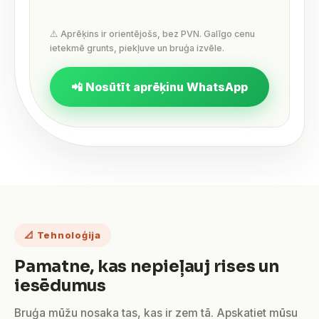
⚠️ Aprēķins ir orientējošs, bez PVN. Galīgo cenu
ietekmē grunts, piekļuve un bruģa izvēle.
📲 Nosūtīt aprēķinu WhatsApp
📐 Tehnoloģija
Pamatne, kas nepieļauj rises un
iesēdumus
Bruģa mūžu nosaka tas, kas ir zem tā. Apskatiet mūsu