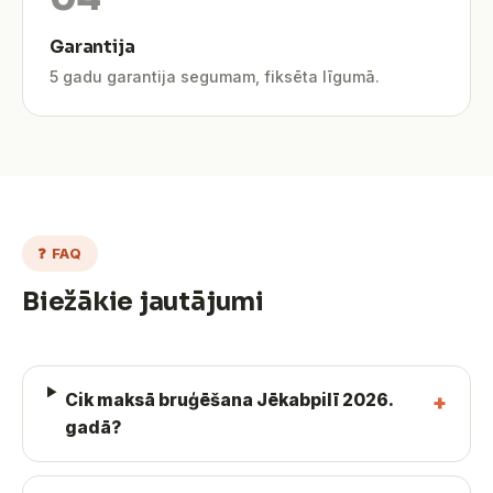
Garantija
5 gadu garantija segumam, fiksēta līgumā.
❓ FAQ
Biežākie jautājumi
Cik maksā bruģēšana Jēkabpilī 2026.
gadā?