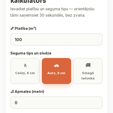
kalkulators
Ievadiet platību un seguma tipu — orientējošu
tāmi saņemsiet 30 sekundēs, bez zvana.
📏 Platība (m²)
Seguma tips un slodze
🚶
🚗
🚚
Celiņi, 6 cm
Auto, 8 cm
Smagā
tehnika
📐 Apmales (metri)