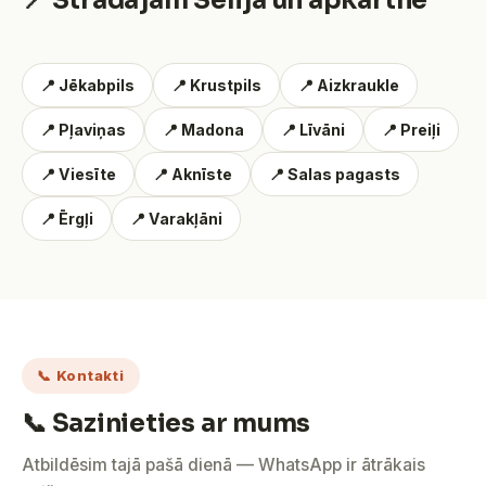
📍 Strādājam Sēlijā un apkārtnē
📍 Jēkabpils
📍 Krustpils
📍 Aizkraukle
📍 Pļaviņas
📍 Madona
📍 Līvāni
📍 Preiļi
📍 Viesīte
📍 Aknīste
📍 Salas pagasts
📍 Ērgļi
📍 Varakļāni
📞 Kontakti
📞 Sazinieties ar mums
Atbildēsim tajā pašā dienā — WhatsApp ir ātrākais