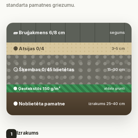
standarta pamatnes griezumu.
🧱 Bruģakmens 6/8 cm
segums
🟡 Atsijas 0/4
3–5 cm
⚪ Šķembas 0/45 blietētas
15–30 cm
🟢 Ģeotekstils 150 g/m²
atdala grunti
🟤 Noblietēta pamatne
izrakums 25–40 cm
Izrakums
1