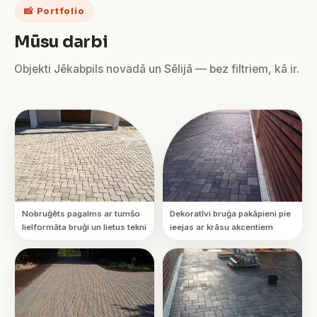
📸 Portfolio
Mūsu darbi
Objekti Jēkabpils novadā un Sēlijā — bez filtriem, kā ir.
Nobruģēts pagalms ar tumšo
Dekoratīvi bruģa pakāpieni pie
lielformāta bruģi un lietus tekni
ieejas ar krāsu akcentiem