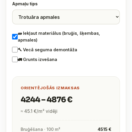
Apmaļu tips
🧱 Iekļaut materiālus (bruģis, šķembas,
apmales)
🔨 Vecā seguma demontāža
🚛 Grunts izvešana
ORIENTĒJOŠĀS IZMAKSAS
4244 – 4876 €
≈ 45.1 €/m² vidēji
Bruģēšana · 100 m²
4515 €