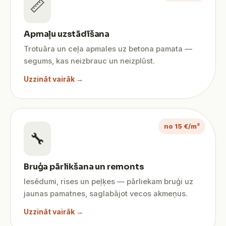
📏
Apmaļu uzstādīšana
Trotuāra un ceļa apmales uz betona pamata —
segums, kas neizbrauc un neizplūst.
Uzzināt vairāk →
no 15 €/m²
🔧
Bruģa pārlikšana un remonts
Iesēdumi, rises un peļķes — pārliekam bruģi uz
jaunas pamatnes, saglabājot vecos akmeņus.
Uzzināt vairāk →