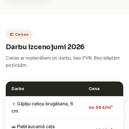
💶 Cenas
Darbu izcenojumi 2026
Cenas ar materiāliem un darbu, bez PVN. Bez slēptām
pozīcijām.
Darbs
Cena
🚶 Gājēju celiņu bruģēšana, 6
no 39 €/m²
cm
🚗 Piebraucamā ceļa