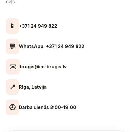
ceļš.
📱
+371 24 949 822
💬
WhatsApp: +371 24 949 822
✉️
brugis@im-brugis.lv
📍
Rīga, Latvija
🕗
Darba dienās 8:00–19:00