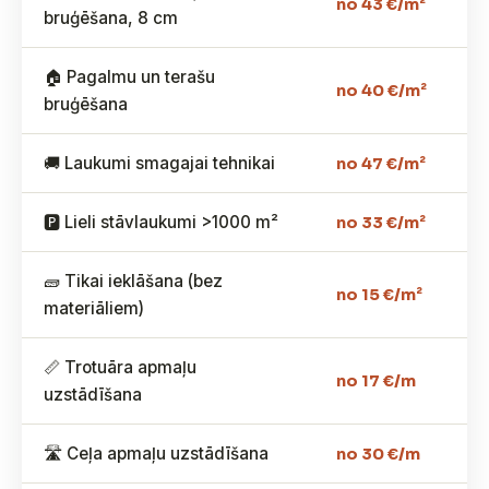
no 43 €/m²
bruģēšana, 8 cm
🏠 Pagalmu un terašu
no 40 €/m²
bruģēšana
🚚 Laukumi smagajai tehnikai
no 47 €/m²
🅿️ Lieli stāvlaukumi >1000 m²
no 33 €/m²
🧱 Tikai ieklāšana (bez
no 15 €/m²
materiāliem)
📏 Trotuāra apmaļu
no 17 €/m
uzstādīšana
🛣️ Ceļa apmaļu uzstādīšana
no 30 €/m