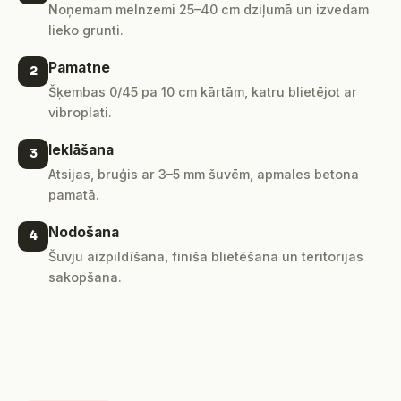
Noņemam melnzemi 25–40 cm dziļumā un izvedam
lieko grunti.
Pamatne
2
Šķembas 0/45 pa 10 cm kārtām, katru blietējot ar
vibroplati.
Ieklāšana
3
Atsijas, bruģis ar 3–5 mm šuvēm, apmales betona
pamatā.
Nodošana
4
Šuvju aizpildīšana, finiša blietēšana un teritorijas
sakopšana.