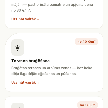
mājām — pastiprināta pamatne un apjoma cena
no 33 €/m².
Uzzināt vairāk →
no 40 €/m²
☀️
Terases bruģēšana
Bruģētas terases un atpūtas zonas — bez koka
dēļu ikgadējās eļļošanas un pūšanas.
Uzzināt vairāk →
no 17 €/m