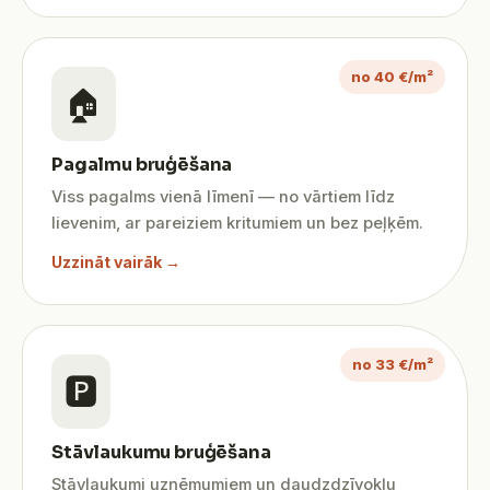
no 40 €/m²
🏠
Pagalmu bruģēšana
Viss pagalms vienā līmenī — no vārtiem līdz
lievenim, ar pareiziem kritumiem un bez peļķēm.
Uzzināt vairāk →
no 33 €/m²
🅿️
Stāvlaukumu bruģēšana
Stāvlaukumi uzņēmumiem un daudzdzīvokļu