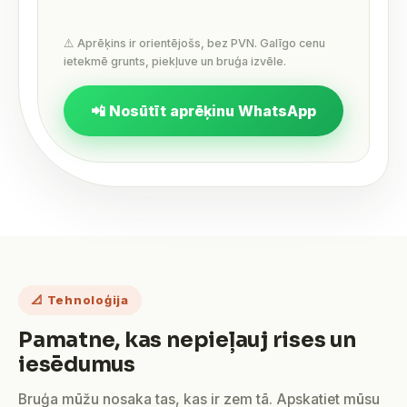
⚠️ Aprēķins ir orientējošs, bez PVN. Galīgo cenu
ietekmē grunts, piekļuve un bruģa izvēle.
📲 Nosūtīt aprēķinu WhatsApp
📐 Tehnoloģija
Pamatne, kas nepieļauj rises un
iesēdumus
Bruģa mūžu nosaka tas, kas ir zem tā. Apskatiet mūsu