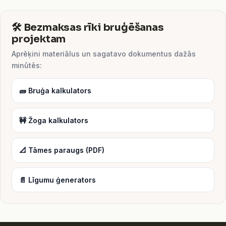
🛠️ Bezmaksas rīki bruģēšanas
projektam
Aprēķini materiālus un sagatavo dokumentus dažās
minūtēs:
🧱 Bruģa kalkulators
🚧 Žoga kalkulators
📐 Tāmes paraugs (PDF)
📄 Līgumu ģenerators