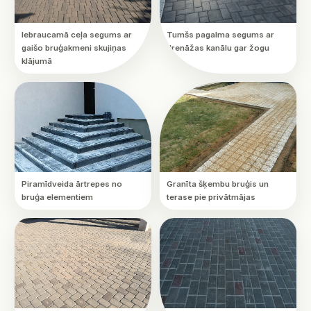
Iebraucamā ceļa segums ar
Tumšs pagalma segums ar
gaišo bruģakmeni skujiņas
drenāžas kanālu gar žogu
klājumā
Piramīdveida ārtrepes no
Granīta šķembu bruģis un
bruģa elementiem
terase pie privātmājas