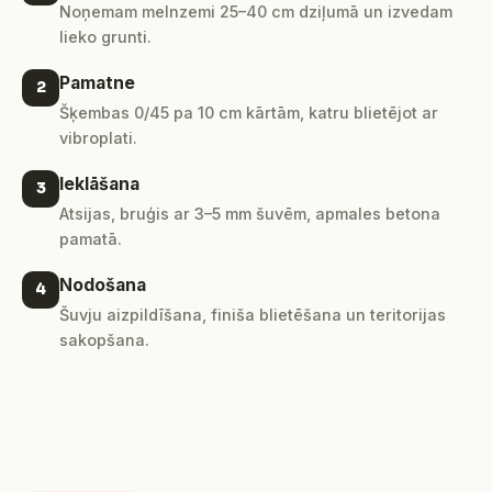
Noņemam melnzemi 25–40 cm dziļumā un izvedam
lieko grunti.
Pamatne
2
Šķembas 0/45 pa 10 cm kārtām, katru blietējot ar
vibroplati.
Ieklāšana
3
Atsijas, bruģis ar 3–5 mm šuvēm, apmales betona
pamatā.
Nodošana
4
Šuvju aizpildīšana, finiša blietēšana un teritorijas
sakopšana.