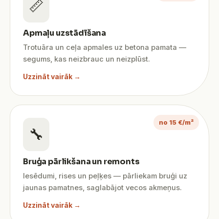
📏
Apmaļu uzstādīšana
Trotuāra un ceļa apmales uz betona pamata —
segums, kas neizbrauc un neizplūst.
Uzzināt vairāk →
no 15 €/m²
🔧
Bruģa pārlikšana un remonts
Iesēdumi, rises un peļķes — pārliekam bruģi uz
jaunas pamatnes, saglabājot vecos akmeņus.
Uzzināt vairāk →