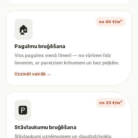
no 40 €/m²
🏠
Pagalmu bruģēšana
Viss pagalms vienā līmenī — no vārtiem līdz
lievenim, ar pareiziem kritumiem un bez peļķēm.
Uzzināt vairāk →
no 33 €/m²
🅿️
Stāvlaukumu bruģēšana
Stāvlaukumi uzņēmumiem un daudzdzīvokļu