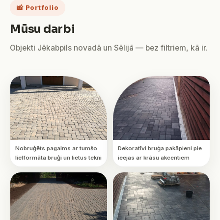
📸 Portfolio
Mūsu darbi
Objekti Jēkabpils novadā un Sēlijā — bez filtriem, kā ir.
Nobruģēts pagalms ar tumšo
Dekoratīvi bruģa pakāpieni pie
lielformāta bruģi un lietus tekni
ieejas ar krāsu akcentiem