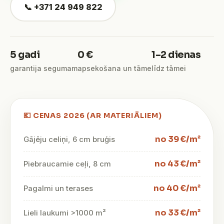
📞 +371 24 949 822
5 gadi
0 €
1–2 dienas
garantija segumam
apsekošana un tāme
līdz tāmei
💶 CENAS 2026 (AR MATERIĀLIEM)
no 39 €/m²
Gājēju celiņi, 6 cm bruģis
no 43 €/m²
Piebraucamie ceļi, 8 cm
no 40 €/m²
Pagalmi un terases
no 33 €/m²
Lieli laukumi >1000 m²