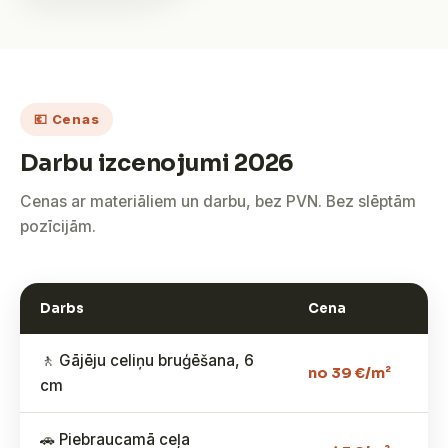
💶 Cenas
Darbu izcenojumi 2026
Cenas ar materiāliem un darbu, bez PVN. Bez slēptām
pozīcijām.
Darbs
Cena
🚶 Gājēju celiņu bruģēšana, 6
no 39 €/m²
cm
🚗 Piebraucamā ceļa