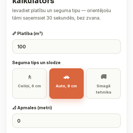
kalkulators
Ievadiet platību un seguma tipu — orientējošu
tāmi saņemsiet 30 sekundēs, bez zvana.
📏 Platība (m²)
Seguma tips un slodze
🚶
🚗
🚚
Celiņi, 6 cm
Auto, 8 cm
Smagā
tehnika
📐 Apmales (metri)