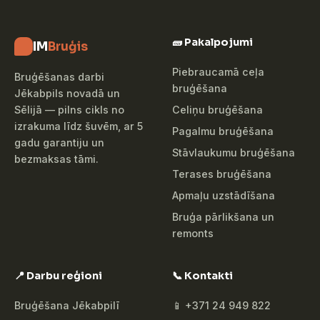
🧱 Pakalpojumi
IM
Bruģis
Piebraucamā ceļa
Bruģēšanas darbi
bruģēšana
Jēkabpils novadā un
Celiņu bruģēšana
Sēlijā — pilns cikls no
izrakuma līdz šuvēm, ar 5
Pagalmu bruģēšana
gadu garantiju un
Stāvlaukumu bruģēšana
bezmaksas tāmi.
Terases bruģēšana
Apmaļu uzstādīšana
Bruģa pārlikšana un
remonts
📍 Darbu reģioni
📞 Kontakti
Bruģēšana Jēkabpilī
📱 +371 24 949 822