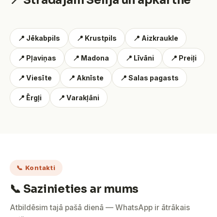
📍 Strādājam Sēlijā un apkārtnē
📍 Jēkabpils
📍 Krustpils
📍 Aizkraukle
📍 Pļaviņas
📍 Madona
📍 Līvāni
📍 Preiļi
📍 Viesīte
📍 Aknīste
📍 Salas pagasts
📍 Ērgļi
📍 Varakļāni
📞 Kontakti
📞 Sazinieties ar mums
Atbildēsim tajā pašā dienā — WhatsApp ir ātrākais