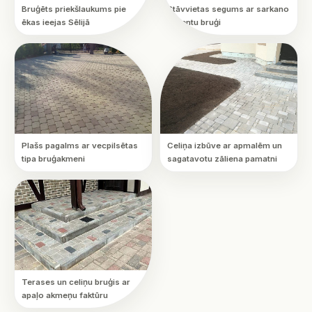
Bruģēts priekšlaukums pie
Stāvvietas segums ar sarkano
ēkas ieejas Sēlijā
akcentu bruģi
Plašs pagalms ar vecpilsētas
Celiņa izbūve ar apmalēm un
tipa bruģakmeni
sagatavotu zāliena pamatni
Terases un celiņu bruģis ar
apaļo akmeņu faktūru