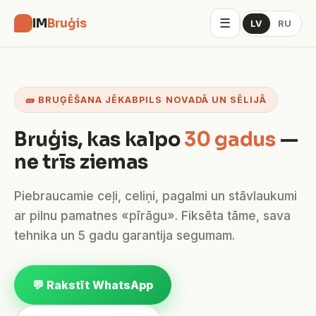
☰
IM
Bruģis
LV
RU
🧱 BRUĢĒŠANA JĒKABPILS NOVADĀ UN SĒLIJĀ
Bruģis, kas kalpo
30 gadus
—
ne trīs ziemas
Piebraucamie ceļi, celiņi, pagalmi un stāvlaukumi
ar pilnu pamatnes «pīrāgu». Fiksēta tāme, sava
tehnika un 5 gadu garantija segumam.
💬 Rakstīt WhatsApp