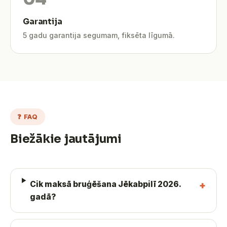
Garantija
5 gadu garantija segumam, fiksēta līgumā.
❓ FAQ
Biežākie jautājumi
Cik maksā bruģēšana Jēkabpilī 2026.
gadā?