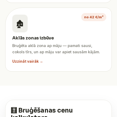
no 42 €/m²
🏚️
Aklās zonas izbūve
Bruģēta aklā zona ap māju — pamati sausi,
cokols tīrs, un ap māju var apiet sausām kājām.
Uzzināt vairāk →
🧮 Bruģēšanas cenu