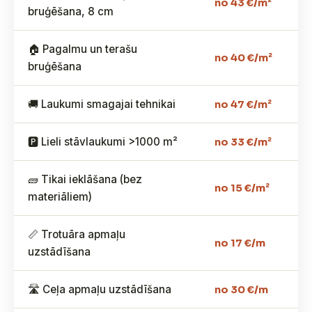
no 43 €/m²
bruģēšana, 8 cm
🏠 Pagalmu un terašu
no 40 €/m²
bruģēšana
🚚 Laukumi smagajai tehnikai
no 47 €/m²
🅿️ Lieli stāvlaukumi >1000 m²
no 33 €/m²
🧱 Tikai ieklāšana (bez
no 15 €/m²
materiāliem)
📏 Trotuāra apmaļu
no 17 €/m
uzstādīšana
🛣️ Ceļa apmaļu uzstādīšana
no 30 €/m