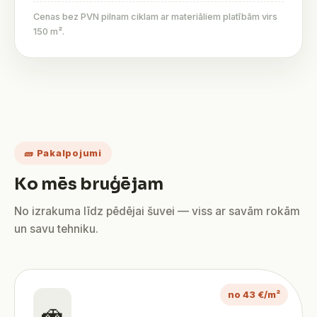
Cenas bez PVN pilnam ciklam ar materiāliem platībām virs
150 m².
🧱 Pakalpojumi
Ko mēs bruģējam
No izrakuma līdz pēdējai šuvei — viss ar savām rokām
un savu tehniku.
no 43 €/m²
🚗