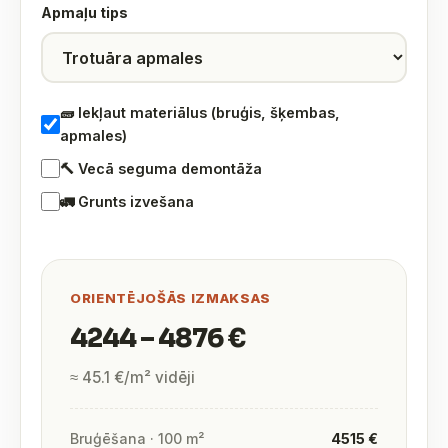
Apmaļu tips
🧱 Iekļaut materiālus (bruģis, šķembas,
apmales)
🔨 Vecā seguma demontāža
🚛 Grunts izvešana
ORIENTĒJOŠĀS IZMAKSAS
4244 – 4876 €
≈ 45.1 €/m² vidēji
Bruģēšana · 100 m²
4515 €