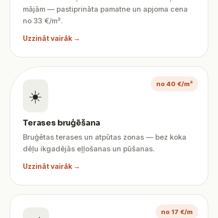
mājām — pastiprināta pamatne un apjoma cena
no 33 €/m².
Uzzināt vairāk →
no 40 €/m²
☀️
Terases bruģēšana
Bruģētas terases un atpūtas zonas — bez koka
dēļu ikgadējās eļļošanas un pūšanas.
Uzzināt vairāk →
no 17 €/m