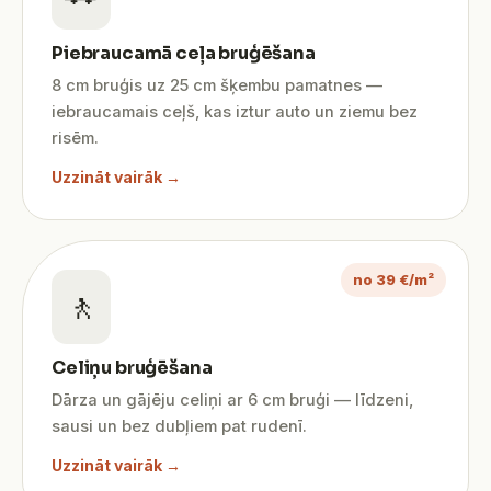
Piebraucamā ceļa bruģēšana
8 cm bruģis uz 25 cm šķembu pamatnes —
iebraucamais ceļš, kas iztur auto un ziemu bez
risēm.
Uzzināt vairāk →
no 39 €/m²
🚶
Celiņu bruģēšana
Dārza un gājēju celiņi ar 6 cm bruģi — līdzeni,
sausi un bez dubļiem pat rudenī.
Uzzināt vairāk →