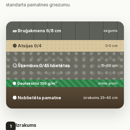
standarta pamatnes griezumu.
🧱 Bruģakmens 6/8 cm
segums
🟡 Atsijas 0/4
3–5 cm
⚪ Šķembas 0/45 blietētas
15–30 cm
🟢 Ģeotekstils 150 g/m²
atdala grunti
🟤 Noblietēta pamatne
izrakums 25–40 cm
Izrakums
1