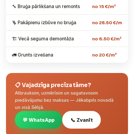
🔧 Bruģa pārlikšana un remonts
no 15 €/m²
🪜 Pakāpienu izbūve no bruģa
no 28.50 €/m
🏗️ Vecā seguma demontāža
no 6.50 €/m²
🚛 Grunts izvešana
no 20 €/m³
📋 Vajadzīga precīza tāme?
Atbrauksim, uzmērīsim un sagatavosim
piedāvājumu bez maksas — Jēkabpils novadā
un visā Sēlijā.
💬 WhatsApp
📞 Zvanīt