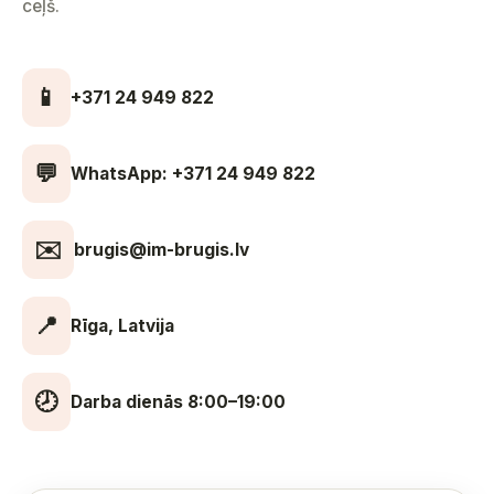
ceļš.
📱
+371 24 949 822
💬
WhatsApp: +371 24 949 822
✉️
brugis@im-brugis.lv
📍
Rīga, Latvija
🕗
Darba dienās 8:00–19:00