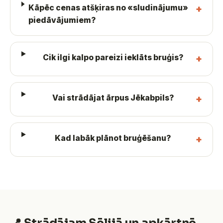
Kāpēc cenas atšķiras no «sludinājumu»
piedāvājumiem?
Cik ilgi kalpo pareizi ieklāts bruģis?
Vai strādājat ārpus Jēkabpils?
Kad labāk plānot bruģēšanu?