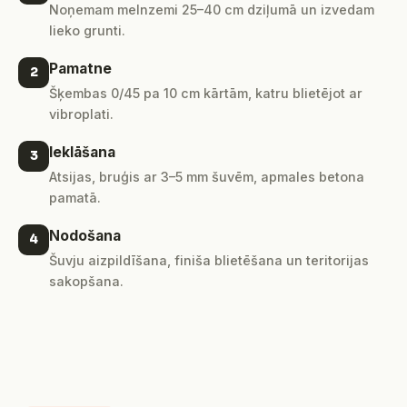
Noņemam melnzemi 25–40 cm dziļumā un izvedam
lieko grunti.
Pamatne
2
Šķembas 0/45 pa 10 cm kārtām, katru blietējot ar
vibroplati.
Ieklāšana
3
Atsijas, bruģis ar 3–5 mm šuvēm, apmales betona
pamatā.
Nodošana
4
Šuvju aizpildīšana, finiša blietēšana un teritorijas
sakopšana.