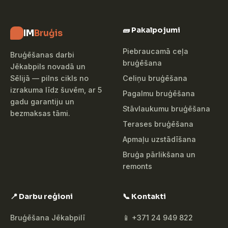
🧱 Pakalpojumi
IM
Bruģis
Piebraucamā ceļa
Bruģēšanas darbi
bruģēšana
Jēkabpils novadā un
Celiņu bruģēšana
Sēlijā — pilns cikls no
izrakuma līdz šuvēm, ar 5
Pagalmu bruģēšana
gadu garantiju un
Stāvlaukumu bruģēšana
bezmaksas tāmi.
Terases bruģēšana
Apmaļu uzstādīšana
Bruģa pārlikšana un
remonts
📍 Darbu reģioni
📞 Kontakti
Bruģēšana Jēkabpilī
📱 +371 24 949 822