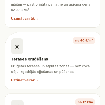
mājām — pastiprināta pamatne un apjoma cena
no 33 €/m².
Uzzināt vairāk →
no 40 €/m²
☀️
Terases bruģēšana
Bruģētas terases un atpūtas zonas — bez koka
dēļu ikgadējās eļļošanas un pūšanas.
Uzzināt vairāk →
no 17 €/m