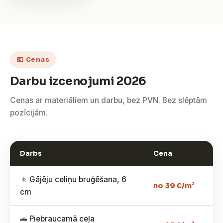
💶 Cenas
Darbu izcenojumi 2026
Cenas ar materiāliem un darbu, bez PVN. Bez slēptām
pozīcijām.
Darbs
Cena
🚶 Gājēju celiņu bruģēšana, 6
no 39 €/m²
cm
🚗 Piebraucamā ceļa