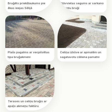
Bruģēts priekšlaukums pie
Stāvvietas segums ar sarkano
ēkas ieejas Sēlijā
akcentu bruģi
Plašs pagalms ar vecpilsētas
Celiņa izbūve ar apmalēm un
tipa bruģakmeni
sagatavotu zāliena pamatni
Terases un celiņu bruģis ar
apaļo akmeņu faktūru