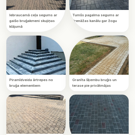
Iebraucamā ceļa segums ar
Tumšs pagalma segums ar
gaišo bruģakmeni skujiņas
drenāžas kanālu gar žogu
klājumā
Piramīdveida ārtrepes no
Granīta šķembu bruģis un
bruģa elementiem
terase pie privātmājas