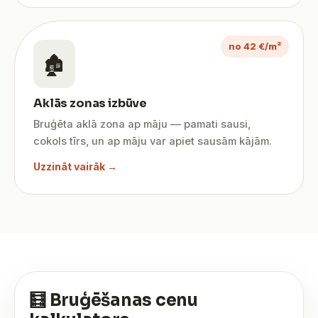
no 42 €/m²
🏚️
Aklās zonas izbūve
Bruģēta aklā zona ap māju — pamati sausi,
cokols tīrs, un ap māju var apiet sausām kājām.
Uzzināt vairāk →
🧮 Bruģēšanas cenu