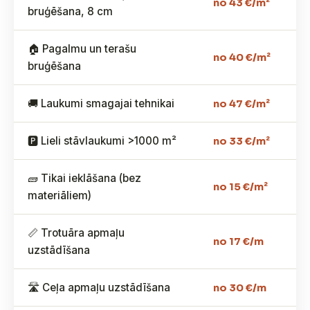
no 43 €/m²
bruģēšana, 8 cm
🏠 Pagalmu un terašu
no 40 €/m²
bruģēšana
🚚 Laukumi smagajai tehnikai
no 47 €/m²
🅿️ Lieli stāvlaukumi >1000 m²
no 33 €/m²
🧱 Tikai ieklāšana (bez
no 15 €/m²
materiāliem)
📏 Trotuāra apmaļu
no 17 €/m
uzstādīšana
🛣️ Ceļa apmaļu uzstādīšana
no 30 €/m