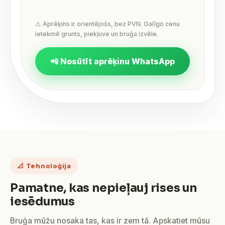
⚠️ Aprēķins ir orientējošs, bez PVN. Galīgo cenu
ietekmē grunts, piekļuve un bruģa izvēle.
📲 Nosūtīt aprēķinu WhatsApp
📐 Tehnoloģija
Pamatne, kas nepieļauj rises un
iesēdumus
Bruģa mūžu nosaka tas, kas ir zem tā. Apskatiet mūsu