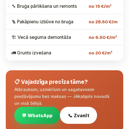
🔧 Bruģa pārlikšana un remonts
no 15 €/m²
🪜 Pakāpienu izbūve no bruģa
no 28.50 €/m
🏗️ Vecā seguma demontāža
no 6.50 €/m²
🚛 Grunts izvešana
no 20 €/m³
📋 Vajadzīga precīza tāme?
Atbrauksim, uzmērīsim un sagatavosim
piedāvājumu bez maksas — Jēkabpils novadā
un visā Sēlijā.
💬 WhatsApp
📞 Zvanīt