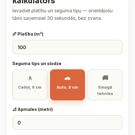
kalkulators
Ievadiet platību un seguma tipu — orientējošu
tāmi saņemsiet 30 sekundēs, bez zvana.
📏 Platība (m²)
Seguma tips un slodze
🚶
🚗
🚚
Celiņi, 6 cm
Auto, 8 cm
Smagā
tehnika
📐 Apmales (metri)