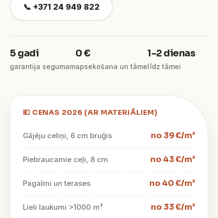
📞 +371 24 949 822
5 gadi
0 €
1–2 dienas
garantija segumam
apsekošana un tāme
līdz tāmei
💶 CENAS 2026 (AR MATERIĀLIEM)
no 39 €/m²
Gājēju celiņi, 6 cm bruģis
no 43 €/m²
Piebraucamie ceļi, 8 cm
no 40 €/m²
Pagalmi un terases
no 33 €/m²
Lieli laukumi >1000 m²