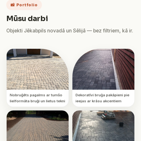
📸 Portfolio
Mūsu darbi
Objekti Jēkabpils novadā un Sēlijā — bez filtriem, kā ir.
Nobruģēts pagalms ar tumšo
Dekoratīvi bruģa pakāpieni pie
lielformāta bruģi un lietus tekni
ieejas ar krāsu akcentiem