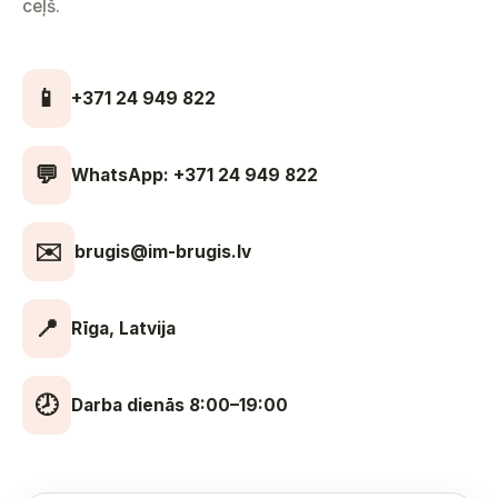
ceļš.
📱
+371 24 949 822
💬
WhatsApp: +371 24 949 822
✉️
brugis@im-brugis.lv
📍
Rīga, Latvija
🕗
Darba dienās 8:00–19:00