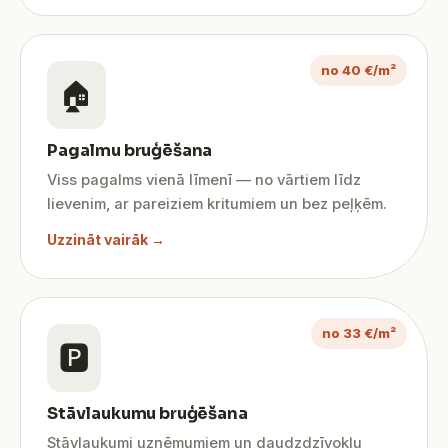
no 40 €/m²
🏠
Pagalmu bruģēšana
Viss pagalms vienā līmenī — no vārtiem līdz
lievenim, ar pareiziem kritumiem un bez peļķēm.
Uzzināt vairāk →
no 33 €/m²
🅿️
Stāvlaukumu bruģēšana
Stāvlaukumi uzņēmumiem un daudzdzīvokļu