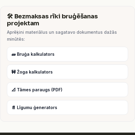
🛠️ Bezmaksas rīki bruģēšanas
projektam
Aprēķini materiālus un sagatavo dokumentus dažās
minūtēs:
🧱 Bruģa kalkulators
🚧 Žoga kalkulators
📐 Tāmes paraugs (PDF)
📄 Līgumu ģenerators