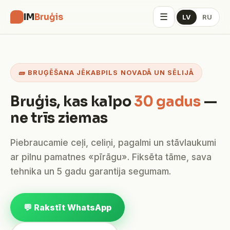
☰
IM
Bruģis
LV
RU
🧱 BRUĢĒŠANA JĒKABPILS NOVADĀ UN SĒLIJĀ
Bruģis, kas kalpo
30 gadus
—
ne trīs ziemas
Piebraucamie ceļi, celiņi, pagalmi un stāvlaukumi
ar pilnu pamatnes «pīrāgu». Fiksēta tāme, sava
tehnika un 5 gadu garantija segumam.
💬 Rakstīt WhatsApp