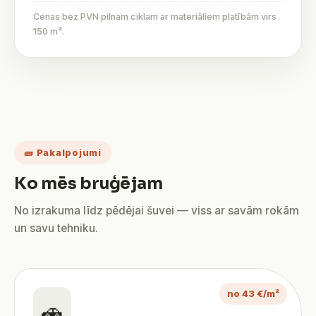
Cenas bez PVN pilnam ciklam ar materiāliem platībām virs
150 m².
🧱 Pakalpojumi
Ko mēs bruģējam
No izrakuma līdz pēdējai šuvei — viss ar savām rokām
un savu tehniku.
no 43 €/m²
🚗