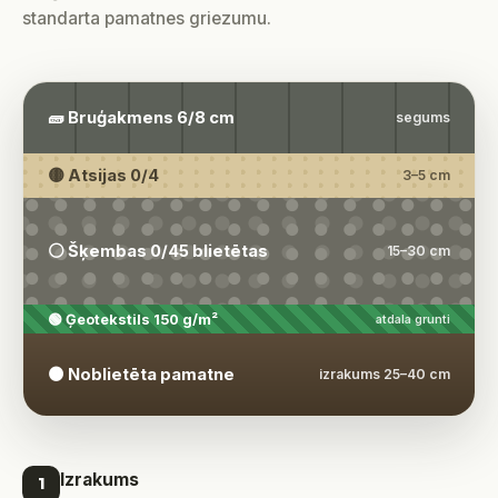
standarta pamatnes griezumu.
🧱 Bruģakmens 6/8 cm
segums
🟡 Atsijas 0/4
3–5 cm
⚪ Šķembas 0/45 blietētas
15–30 cm
🟢 Ģeotekstils 150 g/m²
atdala grunti
🟤 Noblietēta pamatne
izrakums 25–40 cm
Izrakums
1