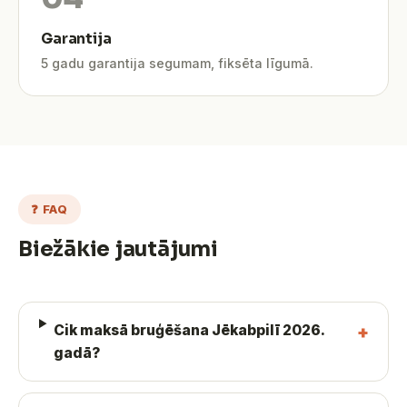
Garantija
5 gadu garantija segumam, fiksēta līgumā.
❓ FAQ
Biežākie jautājumi
Cik maksā bruģēšana Jēkabpilī 2026.
gadā?