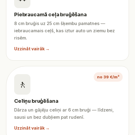
Piebraucamā ceļa bruģēšana
8 cm bruģis uz 25 cm šķembu pamatnes —
iebraucamais ceļš, kas iztur auto un ziemu bez
risēm.
Uzzināt vairāk →
no 39 €/m²
🚶
Celiņu bruģēšana
Dārza un gājēju celiņi ar 6 cm bruģi — līdzeni,
sausi un bez dubļiem pat rudenī.
Uzzināt vairāk →