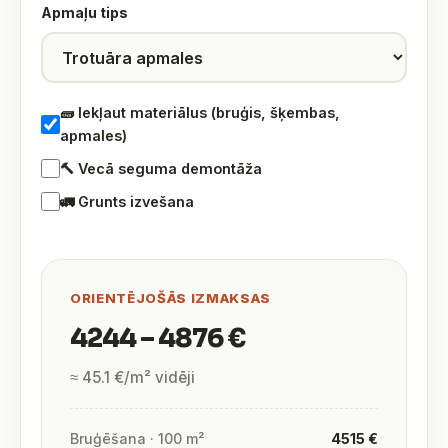
Apmaļu tips
🧱 Iekļaut materiālus (bruģis, šķembas,
apmales)
🔨 Vecā seguma demontāža
🚛 Grunts izvešana
ORIENTĒJOŠĀS IZMAKSAS
4244 – 4876 €
≈ 45.1 €/m² vidēji
Bruģēšana · 100 m²
4515 €