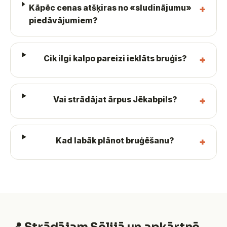
Kāpēc cenas atšķiras no «sludinājumu»
piedāvājumiem?
Cik ilgi kalpo pareizi ieklāts bruģis?
Vai strādājat ārpus Jēkabpils?
Kad labāk plānot bruģēšanu?