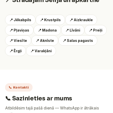
📍 Strādājam Sēlijā un apkārtnē
📍 Jēkabpils
📍 Krustpils
📍 Aizkraukle
📍 Pļaviņas
📍 Madona
📍 Līvāni
📍 Preiļi
📍 Viesīte
📍 Aknīste
📍 Salas pagasts
📍 Ērgļi
📍 Varakļāni
📞 Kontakti
📞 Sazinieties ar mums
Atbildēsim tajā pašā dienā — WhatsApp ir ātrākais