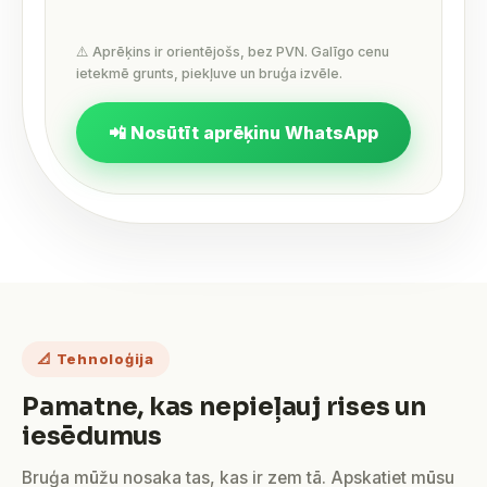
⚠️ Aprēķins ir orientējošs, bez PVN. Galīgo cenu
ietekmē grunts, piekļuve un bruģa izvēle.
📲 Nosūtīt aprēķinu WhatsApp
📐 Tehnoloģija
Pamatne, kas nepieļauj rises un
iesēdumus
Bruģa mūžu nosaka tas, kas ir zem tā. Apskatiet mūsu