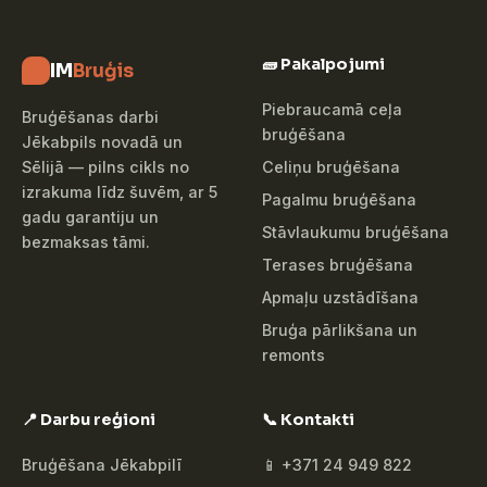
🧱 Pakalpojumi
IM
Bruģis
Piebraucamā ceļa
Bruģēšanas darbi
bruģēšana
Jēkabpils novadā un
Celiņu bruģēšana
Sēlijā — pilns cikls no
izrakuma līdz šuvēm, ar 5
Pagalmu bruģēšana
gadu garantiju un
Stāvlaukumu bruģēšana
bezmaksas tāmi.
Terases bruģēšana
Apmaļu uzstādīšana
Bruģa pārlikšana un
remonts
📍 Darbu reģioni
📞 Kontakti
Bruģēšana Jēkabpilī
📱 +371 24 949 822