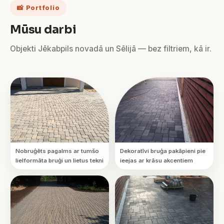
📸 Portfolio
Mūsu darbi
Objekti Jēkabpils novadā un Sēlijā — bez filtriem, kā ir.
Nobruģēts pagalms ar tumšo
Dekoratīvi bruģa pakāpieni pie
lielformāta bruģi un lietus tekni
ieejas ar krāsu akcentiem