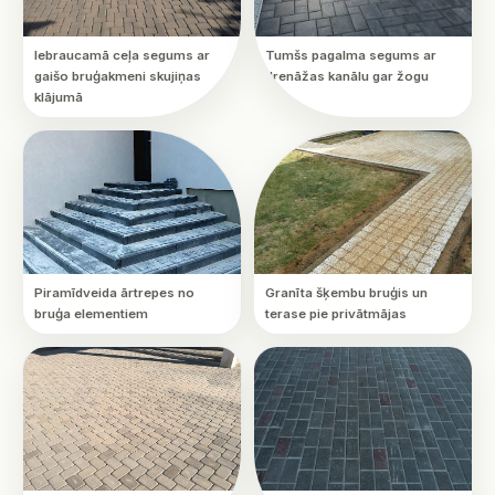
Iebraucamā ceļa segums ar
Tumšs pagalma segums ar
gaišo bruģakmeni skujiņas
drenāžas kanālu gar žogu
klājumā
Piramīdveida ārtrepes no
Granīta šķembu bruģis un
bruģa elementiem
terase pie privātmājas