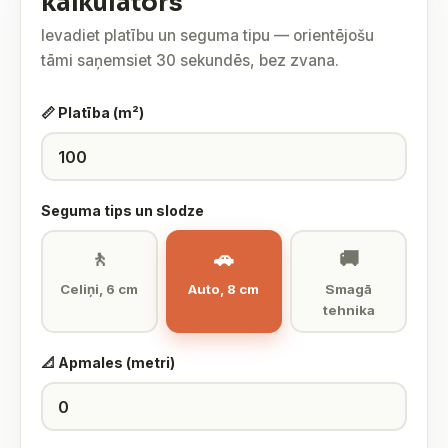
kalkulators
Ievadiet platību un seguma tipu — orientējošu
tāmi saņemsiet 30 sekundēs, bez zvana.
📏 Platība (m²)
Seguma tips un slodze
🚶
🚗
🚚
Celiņi, 6 cm
Auto, 8 cm
Smagā
tehnika
📐 Apmales (metri)