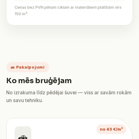
Cenas bez PVN pilnam ciklam ar materiāliem platībām virs
150 m².
🧱 Pakalpojumi
Ko mēs bruģējam
No izrakuma līdz pēdējai šuvei — viss ar savām rokām
un savu tehniku.
no 43 €/m²
🚗