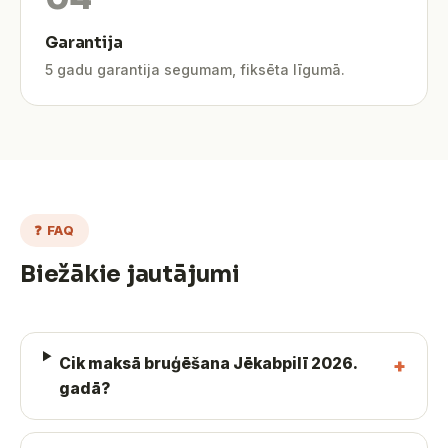
Garantija
5 gadu garantija segumam, fiksēta līgumā.
❓ FAQ
Biežākie jautājumi
Cik maksā bruģēšana Jēkabpilī 2026.
gadā?