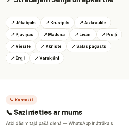
📍 Strādājam Sēlijā un apkārtnē
📍 Jēkabpils
📍 Krustpils
📍 Aizkraukle
📍 Pļaviņas
📍 Madona
📍 Līvāni
📍 Preiļi
📍 Viesīte
📍 Aknīste
📍 Salas pagasts
📍 Ērgļi
📍 Varakļāni
📞 Kontakti
📞 Sazinieties ar mums
Atbildēsim tajā pašā dienā — WhatsApp ir ātrākais