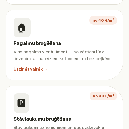
no 40 €/m²
🏠
Pagalmu bruģēšana
Viss pagalms vienā līmenī — no vārtiem līdz
lievenim, ar pareiziem kritumiem un bez peļķēm.
Uzzināt vairāk →
no 33 €/m²
🅿️
Stāvlaukumu bruģēšana
Stāvlaukumi uzņēmumiem un daudzdzīvokļu