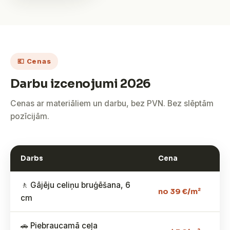
💶 Cenas
Darbu izcenojumi 2026
Cenas ar materiāliem un darbu, bez PVN. Bez slēptām
pozīcijām.
Darbs
Cena
🚶 Gājēju celiņu bruģēšana, 6
no 39 €/m²
cm
🚗 Piebraucamā ceļa