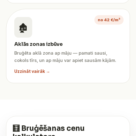
no 42 €/m²
🏚️
Aklās zonas izbūve
Bruģēta aklā zona ap māju — pamati sausi,
cokols tīrs, un ap māju var apiet sausām kājām.
Uzzināt vairāk →
🧮 Bruģēšanas cenu