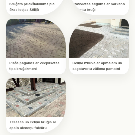
Bruģēts priekšlaukums pie
Stāvvietas segums ar sarkano
ēkas ieejas Sēlijā
akcentu bruģi
Plašs pagalms ar vecpilsētas
Celiņa izbūve ar apmalēm un
tipa bruģakmeni
sagatavotu zāliena pamatni
Terases un celiņu bruģis ar
apaļo akmeņu faktūru