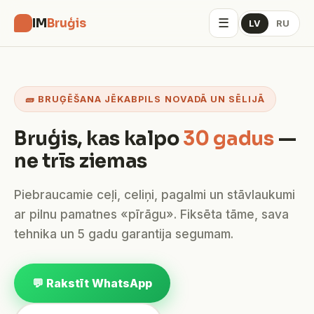
☰
IM
Bruģis
LV
RU
🧱 BRUĢĒŠANA JĒKABPILS NOVADĀ UN SĒLIJĀ
Bruģis, kas kalpo
30 gadus
—
ne trīs ziemas
Piebraucamie ceļi, celiņi, pagalmi un stāvlaukumi
ar pilnu pamatnes «pīrāgu». Fiksēta tāme, sava
tehnika un 5 gadu garantija segumam.
💬 Rakstīt WhatsApp