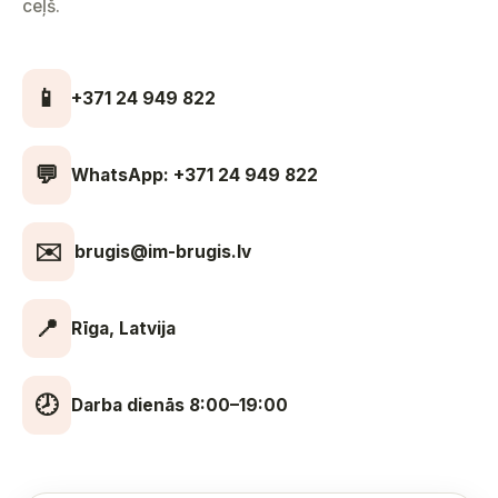
ceļš.
📱
+371 24 949 822
💬
WhatsApp: +371 24 949 822
✉️
brugis@im-brugis.lv
📍
Rīga, Latvija
🕗
Darba dienās 8:00–19:00