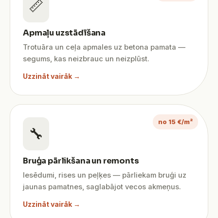
📏
Apmaļu uzstādīšana
Trotuāra un ceļa apmales uz betona pamata —
segums, kas neizbrauc un neizplūst.
Uzzināt vairāk →
no 15 €/m²
🔧
Bruģa pārlikšana un remonts
Iesēdumi, rises un peļķes — pārliekam bruģi uz
jaunas pamatnes, saglabājot vecos akmeņus.
Uzzināt vairāk →