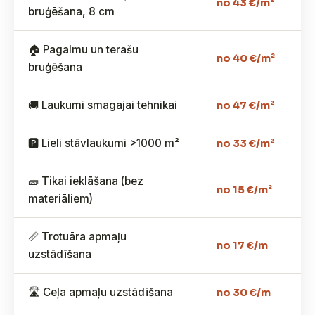
no 43 €/m²
bruģēšana, 8 cm
🏠 Pagalmu un terašu
no 40 €/m²
bruģēšana
🚚 Laukumi smagajai tehnikai
no 47 €/m²
🅿️ Lieli stāvlaukumi >1000 m²
no 33 €/m²
🧱 Tikai ieklāšana (bez
no 15 €/m²
materiāliem)
📏 Trotuāra apmaļu
no 17 €/m
uzstādīšana
🛣️ Ceļa apmaļu uzstādīšana
no 30 €/m