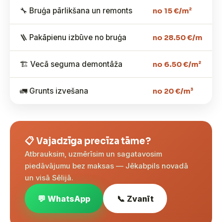
🔧 Bruģa pārlikšana un remonts
no 15 €/m²
🪜 Pakāpienu izbūve no bruģa
no 28.50 €/m
🏗️ Vecā seguma demontāža
no 6.50 €/m²
🚛 Grunts izvešana
no 20 €/m³
📋 Vajadzīga precīza tāme?
Atbrauksim, uzmērīsim un sagatavosim
piedāvājumu bez maksas — Jēkabpils novadā
un visā Sēlijā.
💬 WhatsApp
📞 Zvanīt