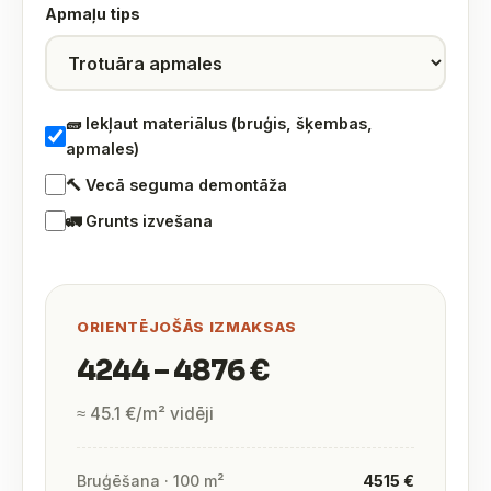
Apmaļu tips
🧱 Iekļaut materiālus (bruģis, šķembas,
apmales)
🔨 Vecā seguma demontāža
🚛 Grunts izvešana
ORIENTĒJOŠĀS IZMAKSAS
4244 – 4876 €
≈ 45.1 €/m² vidēji
Bruģēšana · 100 m²
4515 €