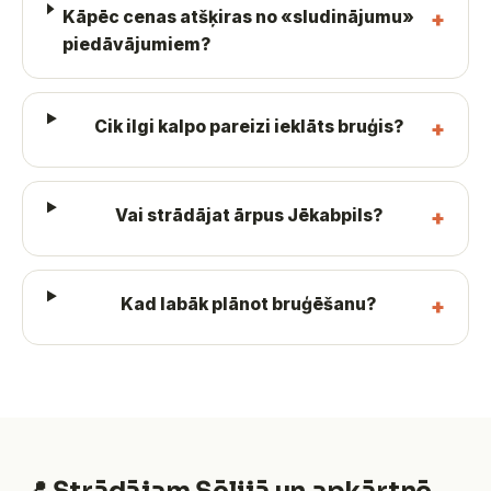
Kāpēc cenas atšķiras no «sludinājumu»
piedāvājumiem?
Cik ilgi kalpo pareizi ieklāts bruģis?
Vai strādājat ārpus Jēkabpils?
Kad labāk plānot bruģēšanu?