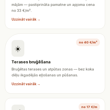
mājām — pastiprināta pamatne un apjoma cena
no 33 €/m².
Uzzināt vairāk →
no 40 €/m²
☀️
Terases bruģēšana
Bruģētas terases un atpūtas zonas — bez koka
dēļu ikgadējās eļļošanas un pūšanas.
Uzzināt vairāk →
no 17 €/m