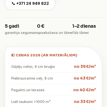
📞 +371 24 949 822
5 gadi
0 €
1–2 dienas
garantija segumam
apsekošana un tāme
līdz tāmei
💶 CENAS 2026 (AR MATERIĀLIEM)
no 39 €/m²
Gājēju celiņi, 6 cm bruģis
no 43 €/m²
Piebraucamie ceļi, 8 cm
no 40 €/m²
Pagalmi un terases
no 33 €/m²
Lieli laukumi >1000 m²