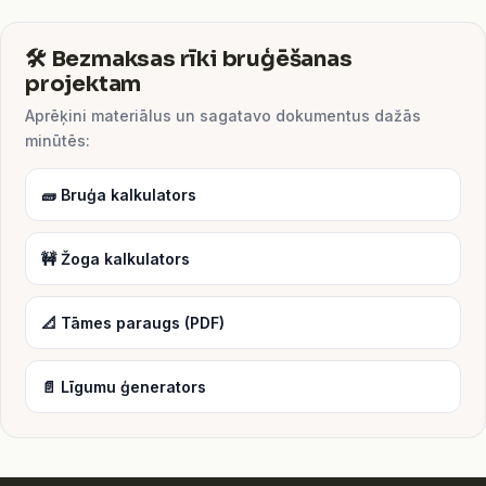
🛠️ Bezmaksas rīki bruģēšanas
projektam
Aprēķini materiālus un sagatavo dokumentus dažās
minūtēs:
🧱 Bruģa kalkulators
🚧 Žoga kalkulators
📐 Tāmes paraugs (PDF)
📄 Līgumu ģenerators