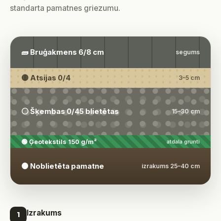
standarta pamatnes griezumu.
🧱 Bruģakmens 6/8 cm
segums
🟡 Atsijas 0/4
3–5 cm
⚪ Šķembas 0/45 blietētas
15–30 cm
🟢 Ģeotekstils 150 g/m²
atdala grunti
🟤 Noblietēta pamatne
izrakums 25–40 cm
Izrakums
1