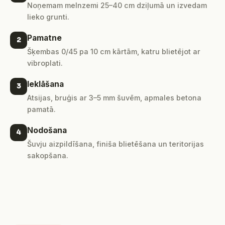
Noņemam melnzemi 25–40 cm dziļumā un izvedam
lieko grunti.
Pamatne
2
Šķembas 0/45 pa 10 cm kārtām, katru blietējot ar
vibroplati.
Ieklāšana
3
Atsijas, bruģis ar 3–5 mm šuvēm, apmales betona
pamatā.
Nodošana
4
Šuvju aizpildīšana, finiša blietēšana un teritorijas
sakopšana.