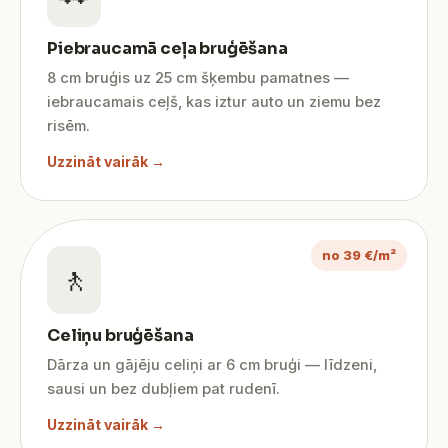
Piebraucamā ceļa bruģēšana
8 cm bruģis uz 25 cm šķembu pamatnes —
iebraucamais ceļš, kas iztur auto un ziemu bez
risēm.
Uzzināt vairāk →
no 39 €/m²
🚶
Celiņu bruģēšana
Dārza un gājēju celiņi ar 6 cm bruģi — līdzeni,
sausi un bez dubļiem pat rudenī.
Uzzināt vairāk →