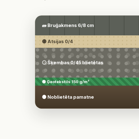
🧱 Bruģakmens 6/8 cm
🟡 Atsijas 0/4
⚪ Šķembas 0/45 blietētas
🟢 Ģeotekstils 150 g/m²
🟤 Noblietēta pamatne