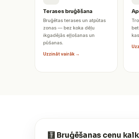
Terases bruģēšana
Ap
Bruģētas terases un atpūtas
Tro
zonas — bez koka dēļu
be
ikgadējās eļļošanas un
kas
pūšanas.
Uzz
Uzzināt vairāk →
🧮 Bruģēšanas cenu kalk