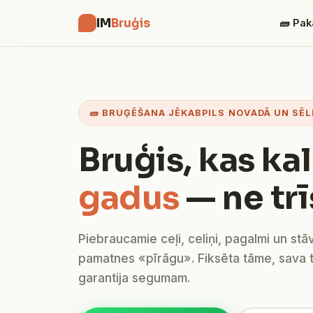
IM
Bruģis
🧱 Pak
🧱 BRUĢĒŠANA JĒKABPILS NOVADĀ UN SĒL
Bruģis, kas ka
gadus
— ne trī
Piebraucamie ceļi, celiņi, pagalmi un stā
pamatnes «pīrāgu». Fiksēta tāme, sava 
garantija segumam.