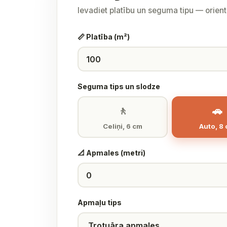
Ievadiet platību un seguma tipu — orien
📏 Platība (m²)
Seguma tips un slodze
🚶
🚗
Celiņi, 6 cm
Auto, 8
📐 Apmales (metri)
Apmaļu tips