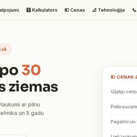
alpojumi
🧮 Kalkulators
💶 Cenas
📐 Tehnoloģija
📞
IJĀ
lpo
30
💶 CENAS 
s ziemas
Gājēju celiņ
vlaukumi ar pilnu
Piebraucami
tehnika un 5 gadu
Pagalmi un 
Lieli lauku