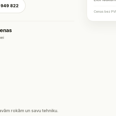
4 949 822
Cenas bez PVN 
ienas
mei
savām rokām un savu tehniku.