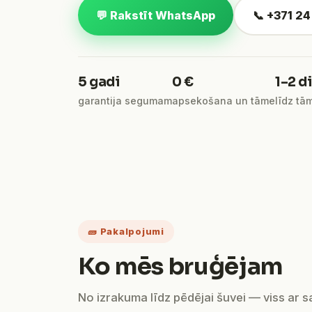
💬 Rakstīt WhatsApp
📞 +371 2
5 gadi
0 €
1–2 d
garantija segumam
apsekošana un tāme
līdz tā
🧱 Pakalpojumi
Ko mēs bruģējam
No izrakuma līdz pēdējai šuvei — viss ar 