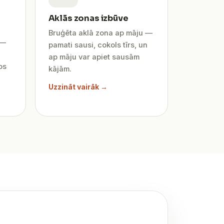
Aklās zonas izbūve
Bruģēta aklā zona ap māju —
 —
pamati sausi, cokols tīrs, un
ap māju var apiet sausām
os
kājām.
Uzzināt vairāk →