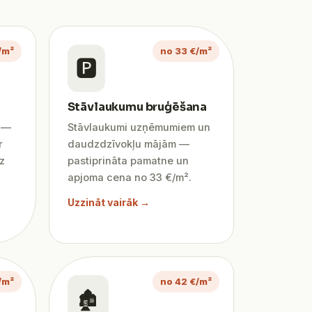
/m²
no 33 €/m²
🅿️
Stāvlaukumu bruģēšana
ī —
Stāvlaukumi uzņēmumiem un
r
daudzdzīvokļu mājām —
z
pastiprināta pamatne un
apjoma cena no 33 €/m².
Uzzināt vairāk →
/m²
no 42 €/m²
🏚️