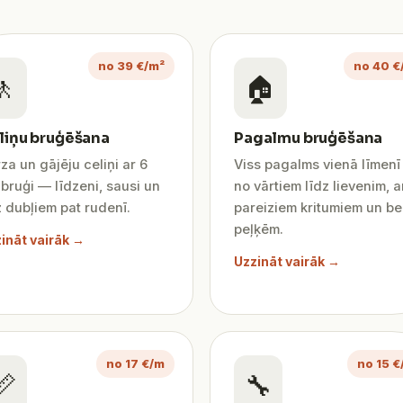
no 39 €/m²
no 40 €
🚶
🏠
liņu bruģēšana
Pagalmu bruģēšana
za un gājēju celiņi ar 6
Viss pagalms vienā līmen
bruģi — līdzeni, sausi un
no vārtiem līdz lievenim, a
 dubļiem pat rudenī.
pareiziem kritumiem un be
peļķēm.
ināt vairāk →
Uzzināt vairāk →
no 17 €/m
no 15 €
📏
🔧