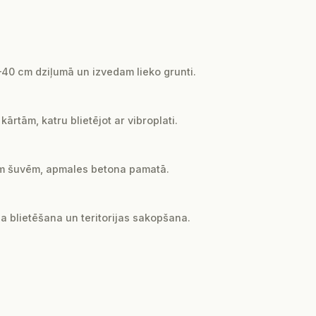
0 cm dziļumā un izvedam lieko grunti.
rtām, katru blietējot ar vibroplati.
 mm šuvēm, apmales betona pamatā.
ša blietēšana un teritorijas sakopšana.