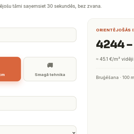
tējošu tāmi saņemsiet 30 sekundēs, bez zvana.
ORIENTĒJOŠĀS 
4244 –
≈ 45.1 €/m² vidēji
🚚
 cm
Smagā tehnika
Bruģēšana · 100 