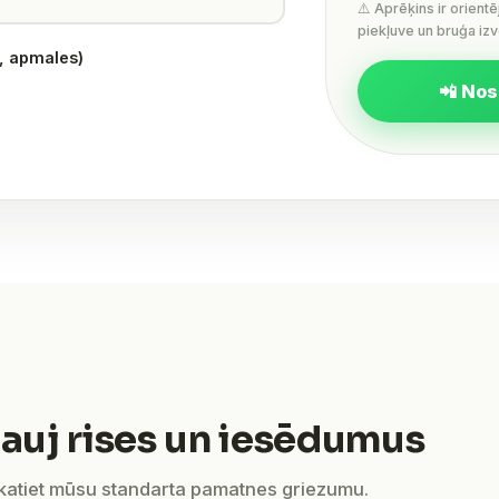
⚠️ Aprēķins ir orient
piekļuve un bruģa izv
s, apmales)
📲 Nos
auj rises un iesēdumus
skatiet mūsu standarta pamatnes griezumu.