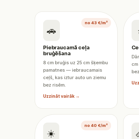
no 43 €/m²
🚗
Piebraucamā ceļa
Ce
bruģēšana
Dār
8 cm bruģis uz 25 cm šķembu
cm 
pamatnes — iebraucamais
bez
ceļš, kas iztur auto un ziemu
Uzz
bez risēm.
Uzzināt vairāk →
no 40 €/m²
☀️