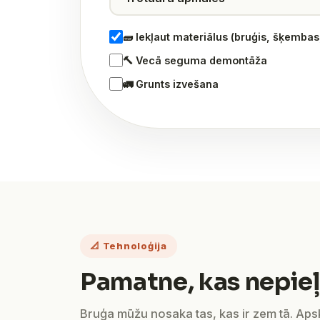
🧱 Iekļaut materiālus (bruģis, šķemba
🔨 Vecā seguma demontāža
🚛 Grunts izvešana
📐 Tehnoloģija
Pamatne, kas nepieļ
Bruģa mūžu nosaka tas, kas ir zem tā. Ap