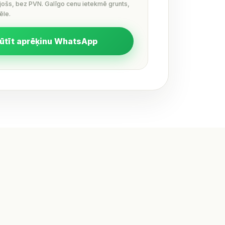
ējošs, bez PVN. Galīgo cenu ietekmē grunts,
ēle.
ūtīt aprēķinu WhatsApp