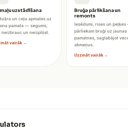
maļu uzstādīšana
Bruģa pārlikšana un
remonts
tuāra un ceļa apmales uz
Iesēdumi, rises un peļķes
tona pamata — segums,
pārliekam bruģi uz jaunas
 neizbrauc un neizplūst.
pamatnes, saglabājot vec
ināt vairāk →
akmeņus.
Uzzināt vairāk →
ulators