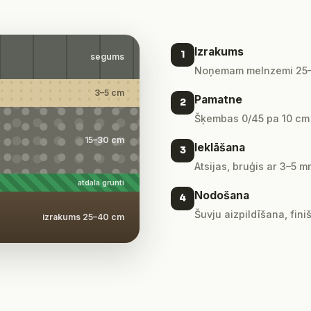
Izrakums
1
segums
Noņemam melnzemi 25–4
3–5 cm
Pamatne
2
Šķembas 0/45 pa 10 cm kā
15–30 cm
Ieklāšana
3
Atsijas, bruģis ar 3–5
atdala grunti
Nodošana
4
Šuvju aizpildīšana, fini
izrakums 25–40 cm