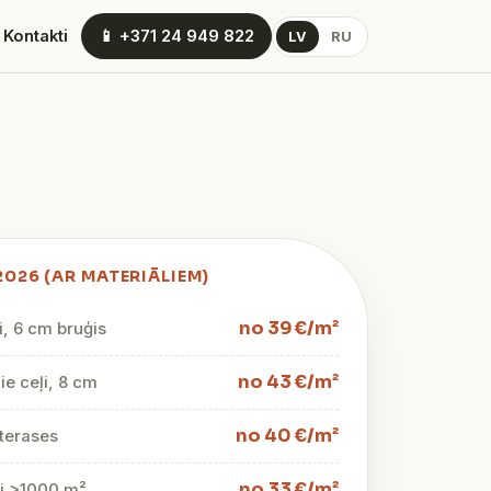
 Kontakti
📱 +371 24 949 822
LV
RU
2026 (AR MATERIĀLIEM)
no 39 €/m²
i, 6 cm bruģis
no 43 €/m²
e ceļi, 8 cm
no 40 €/m²
terases
no 33 €/m²
mi >1000 m²